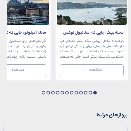
محله ببک: جایی که استانبول لوکس
محله امینونو: جایی که تاریخ،
در آغوش بسفر آرام می‌گیرد
دریا به هم می‌رسند
در امتداد ساحل اروپایی تنگه بسفر، محله‌ای قرار
اگر بخواهیم برای استانبول قلبی ت
دارد که نامش با آرامش، زیبایی و زندگی لوکس گره
بگیریم، بی‌تردید آن قلب، مح
خورده است. ببک (Bebek)، بیش از یک منطقه
(Eminönü) خواهد بود. اینجا 
مسکونی، یک سبک زندگی است؛ جایی که طبیعت
تاریخی نیست؛ بلکه چهارراهی اس
خیره‌کننده بسفر با مدرن‌ترین و شیک‌ترین کافه‌ها،
قاره‌ها، فرهنگ‌ها و دوران‌های 
رستوران‌ها و ویلاها در هم آمیخته و تصویری
می‌رسند. امینونو از دوران بیزانس 
مشاهده
مشاهده
بی‌نظیر از استانبول معاصر را به […]
عثمانی و امروز، به لطف موقعیت اس
در دهانه خلیج شاخ […]
پروازهای مرتبط