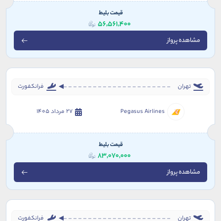
قیمت بلیط
56,561,400
مشاهده پرواز
تهران
فرانکفورت
Pegasus Airlines
27 مرداد 1405
قیمت بلیط
83,070,000
مشاهده پرواز
تهران
فرانکفورت