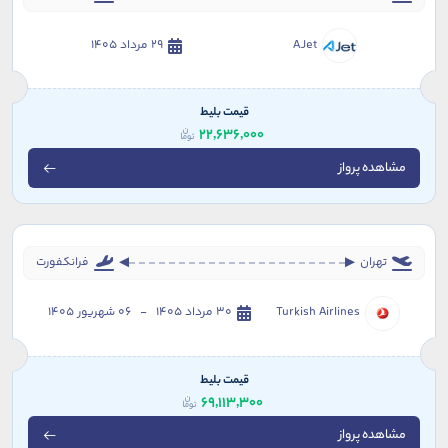
AJet
29 مرداد 1405
قیمت بلیط
22,636,000
مشاهده پرواز
تهران
فرانکفورت
Turkish Airlines
30 مرداد 1405 - 06 شهریور 1405
قیمت بلیط
69,113,300
مشاهده پرواز