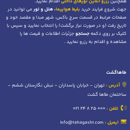
همچنین
رزرو آنلاین تورهای داخلی
اقدام نمایید.
جهت شروع فرایند خرید
بلیط هواپیما
، هتل و تور
می توانید در
صفحات مرتبط در قسمت سرچ باکس، شهر مبدا و مقصد خود
و
تاریخ رفت (و در صورت نیاز برگشت)
را انتخاب نمایید و سپس با
کلیک بر روی دکمه
جستجو
جزئیات اطلاعات و قیمت ها را
مشاهده و اقدام به رزرو نمایید .
طاهاگشت
آدرس :
تهران - خیابان پاسداران - نبش نگارستان ششم -
ساختمان طاها گشت
تلفن :
021 24 8 25 000
ایمیل :
info@tahagasht.com