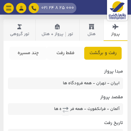
021 24 8 25 000
پرواز
هتل
تور
پرواز + هتل
تور گروهی
|
رفت و برگشت
فقط رفت
چند مسیره
مبدا پرواز
مقصد پرواز
تاریخ رفت