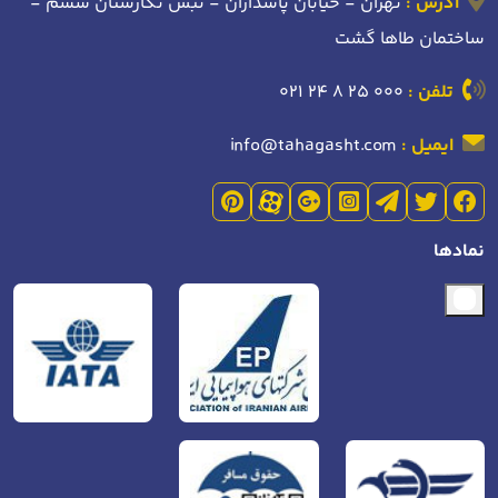
آدرس :
تهران - خیابان پاسداران - نبش نگارستان ششم -
ساختمان طاها گشت
تلفن :
021 24 8 25 000
ایمیل :
info@tahagasht.com
نمادها