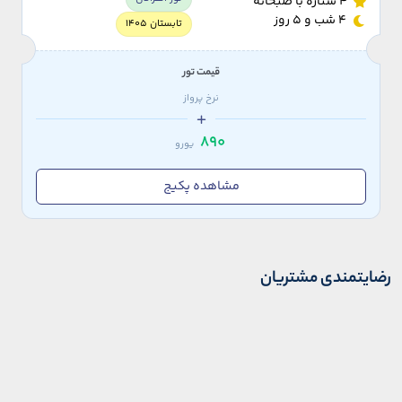
4 ستاره با صبحانه
4 شب و 5 روز
تابستان 1405
قیمت تور
نرخ پرواز
890
یورو
مشاهده پکیج
رضایتمندی مشتریان