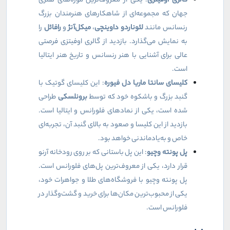
گالری اوفیتزی
: یکی از معروف‌ترین موزه‌های هنری
جهان که مجموعه‌ای از شاهکارهای هنرمندان بزرگ
رنسانس مانند
لئوناردو داوینچی
،
میکل‌آنژ
و
رافائل
را
به نمایش می‌گذارد. بازدید از گالری اوفیتزی فرصتی
عالی برای آشنایی با هنر رنسانس و تاریخ هنر ایتالیا
است.
کلیسای سانتا ماریا دل فیوره
: این کلیسای گوتیک با
گنبد بزرگ و باشکوه خود که توسط
برونلسکی
طراحی
شده است، یکی از نمادهای فلورانس و ایتالیا است.
بازدید از این کلیسا و صعود به بالای گنبد آن، تجربه‌ای
خاص و به‌یادماندنی خواهد بود.
پل پونته وچیو
: این پل باستانی که بر روی رودخانه آرنو
قرار دارد، یکی از معروف‌ترین پل‌های فلورانس است.
پل پونته وچیو با فروشگاه‌های طلا و جواهرات خود،
یکی از محبوب‌ترین مکان‌ها برای خرید و گشت‌وگذار در
فلورانس است.