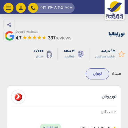
021 24 8 25 000
Google Reviews
تور ایتالیا
4.7
337
reviews
95 درصد
3 دهه
7000+
رضایت مسافرین
فعالیت
مسافر
مبدا:
تهران
تور یونان
4 شب آتن
تور انفرادی