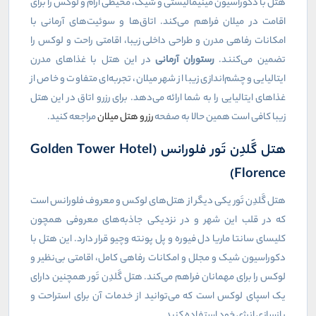
هتل با دکوراسیون مینیمالیستی و شیک، محیطی آرام و لوکس را برای
اقامت در میلان فراهم می‌کند. اتاق‌ها و سوئیت‌های آرمانی با
امکانات رفاهی مدرن و طراحی داخلی زیبا، اقامتی راحت و لوکس را
تضمین می‌کنند.
رستوران آرمانی
در این هتل با غذاهای مدرن
ایتالیایی و چشم‌اندازی زیبا از شهر میلان، تجربه‌ای متفاوت و خاص از
غذاهای ایتالیایی را به شما ارائه می‌دهد. برای رزرو اتاق در این هتل
زیبا کافی است همین حالا به صفحه
رزرو هتل میلان
مراجعه کنید.
هتل گَلدِن تَور فلورانس (Golden Tower Hotel
Florence)
هتل گَلدِن تَور یکی دیگر از هتل‌های لوکس و معروف فلورانس است
که در قلب این شهر و در نزدیکی جاذبه‌های معروفی همچون
کلیسای سانتا ماریا دل فیوره و پل پونته وچیو قرار دارد. این هتل با
دکوراسیون شیک و مجلل و امکانات رفاهی کامل، اقامتی بی‌نظیر و
لوکس را برای مهمانان فراهم می‌کند. هتل گَلدِن تَور همچنین دارای
یک اسپای لوکس است که می‌توانید از خدمات آن برای استراحت و
بازسازی انرژی خود استفاده کنید.