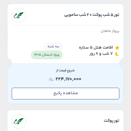
تور 5 شب پوکت + 2 شب سامویی
پرواز ماهان
سه شنبه
اقامت هتل 5 ستاره
7 شب و 8 روز
ویژه تابستان 1405
شروع قیمت از
224,170,000
مشاهده پکیج
تور پوکت