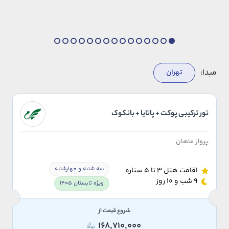
مبدا:
تهران
تور ترکیبی پوکت + پاتایا + بانکوک
پرواز ماهان
سه شنبه و چهارشنبه
اقامت هتل 3 تا 5 ستاره
9 شب و 10 روز
ویژه تابستان 1405
شروع قیمت از
168,710,000