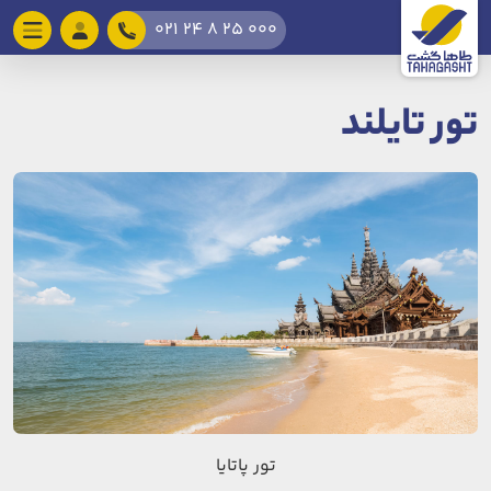
021 24 8 25 000
تور تایلند
تور پاتایا