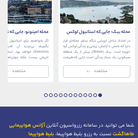
محله ببک: جایی که استانبول لوکس
محله امینونو: جایی که تاریخ،
در آغوش بسفر آرام می‌گیرد
دریا به هم می‌رسند
در امتداد ساحل اروپایی تنگه بسفر، محله‌ای قرار
اگر بخواهیم برای استانبول قلبی ت
دارد که نامش با آرامش، زیبایی و زندگی لوکس گره
بگیریم، بی‌تردید آن قلب، مح
خورده است. ببک (Bebek)، بیش از یک منطقه
(Eminönü) خواهد بود. اینجا 
مسکونی، یک سبک زندگی است؛ جایی که طبیعت
تاریخی نیست؛ بلکه چهارراهی اس
خیره‌کننده بسفر با مدرن‌ترین و شیک‌ترین کافه‌ها،
قاره‌ها، فرهنگ‌ها و دوران‌های 
رستوران‌ها و ویلاها در هم آمیخته و تصویری
می‌رسند. امینونو از دوران بیزانس 
مشاهده
مشاهده
بی‌نظیر از استانبول معاصر را به […]
عثمانی و امروز، به لطف موقعیت اس
در دهانه خلیج شاخ […]
شما می توانید در سامانه رزرواسیون آنلاین
آژانس هواپیمایی
طاهاگشت
نسبت به رزرو بلیط هواپیما،
بلیط هواپیما