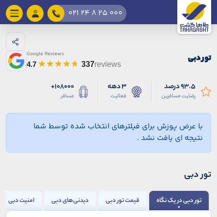
021 24 8 25 000
Google Reviews
تور دبی
4.7
337
reviews
93.5 درصد
3 دهه
108000+
رضایت مسافرین
فعالیت
مسافر
با عرض پوزش برای فیلترهای انتخاب شده توسط شما
نتیجه ای یافت نشد .
تور دبی
تور دبی در یک نگاه
قیمت تور دبی
دیدنی‌های دبی
امنیت دبی