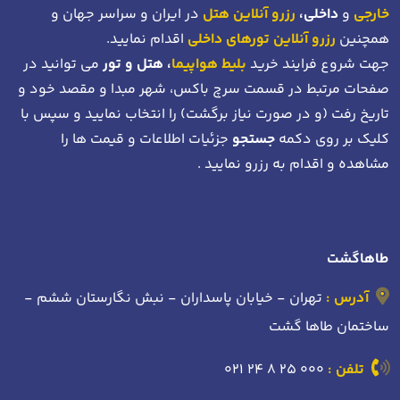
خارجی
و
داخلی،
رزرو آنلاین هتل
در ایران و سراسر جهان و
همچنین
رزرو آنلاین تورهای داخلی
اقدام نمایید.
جهت شروع فرایند خرید
بلیط هواپیما
، هتل و تور
می توانید در
صفحات مرتبط در قسمت سرچ باکس، شهر مبدا و مقصد خود
و
تاریخ رفت (و در صورت نیاز برگشت)
را انتخاب نمایید و سپس با
کلیک بر روی دکمه
جستجو
جزئیات اطلاعات و قیمت ها را
مشاهده و اقدام به رزرو نمایید .
طاهاگشت
آدرس :
تهران - خیابان پاسداران - نبش نگارستان ششم -
ساختمان طاها گشت
تلفن :
021 24 8 25 000