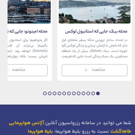
محله ببک: جایی که استانبول لوکس
محله امینونو: جایی که تاریخ،
در آغوش بسفر آرام می‌گیرد
دریا به هم می‌رسند
در امتداد ساحل اروپایی تنگه بسفر، محله‌ای قرار
اگر بخواهیم برای استانبول قلبی ت
دارد که نامش با آرامش، زیبایی و زندگی لوکس گره
بگیریم، بی‌تردید آن قلب، مح
خورده است. ببک (Bebek)، بیش از یک منطقه
(Eminönü) خواهد بود. اینجا 
مسکونی، یک سبک زندگی است؛ جایی که طبیعت
تاریخی نیست؛ بلکه چهارراهی اس
خیره‌کننده بسفر با مدرن‌ترین و شیک‌ترین کافه‌ها،
قاره‌ها، فرهنگ‌ها و دوران‌های 
رستوران‌ها و ویلاها در هم آمیخته و تصویری
می‌رسند. امینونو از دوران بیزانس 
مشاهده
مشاهده
بی‌نظیر از استانبول معاصر را به […]
عثمانی و امروز، به لطف موقعیت اس
در دهانه خلیج شاخ […]
شما می توانید در سامانه رزرواسیون آنلاین
آژانس هواپیمایی
طاهاگشت
نسبت به رزرو بلیط هواپیما،
بلیط هواپیما