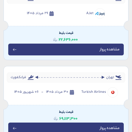
AJet
29 مرداد 1405
قیمت بلیط
22,636,000
مشاهده پرواز
تهران
فرانکفورت
Turkish Airlines
30 مرداد 1405 - 06 شهریور 1405
قیمت بلیط
69,113,300
مشاهده پرواز