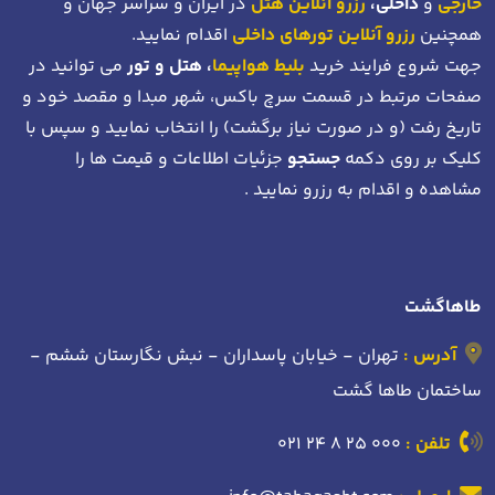
خارجی
و
داخلی،
رزرو آنلاین هتل
در ایران و سراسر جهان و
همچنین
رزرو آنلاین تورهای داخلی
اقدام نمایید.
جهت شروع فرایند خرید
بلیط هواپیما
، هتل و تور
می توانید در
صفحات مرتبط در قسمت سرچ باکس، شهر مبدا و مقصد خود
و
تاریخ رفت (و در صورت نیاز برگشت)
را انتخاب نمایید و سپس با
کلیک بر روی دکمه
جستجو
جزئیات اطلاعات و قیمت ها را
مشاهده و اقدام به رزرو نمایید .
طاهاگشت
آدرس :
تهران - خیابان پاسداران - نبش نگارستان ششم -
ساختمان طاها گشت
تلفن :
021 24 8 25 000