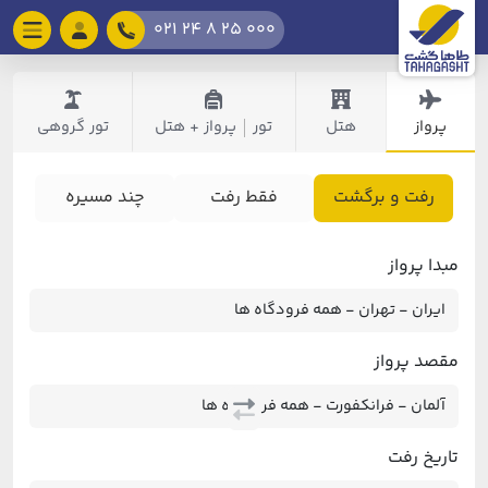
021 24 8 25 000
پرواز
هتل
تور
پرواز + هتل
تور گروهی
|
رفت و برگشت
فقط رفت
چند مسیره
مبدا پرواز
مقصد پرواز
تاریخ رفت