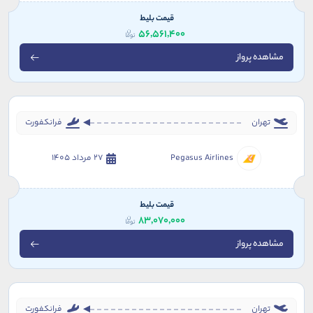
قیمت بلیط
56,561,400
مشاهده پرواز
تهران
فرانکفورت
Pegasus Airlines
27 مرداد 1405
قیمت بلیط
83,070,000
مشاهده پرواز
تهران
فرانکفورت