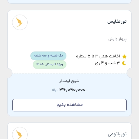
تور تفلیس
پرواز وارش
یک شنبه و سه شنبه
اقامت هتل 3 تا 5 ستاره
3 شب و 4 روز
ویژه تابستان 1405
شروع قیمت از
36,090,000
مشاهده پکیج
تور باتومی