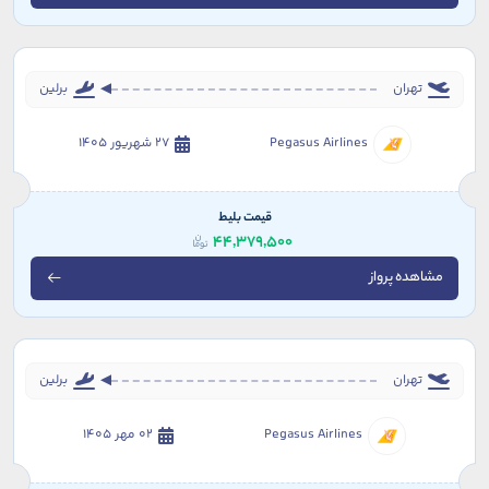
تهران
برلین
Pegasus Airlines
27 شهریور 1405
قیمت بلیط
44,379,500
مشاهده پرواز
تهران
برلین
Pegasus Airlines
02 مهر 1405