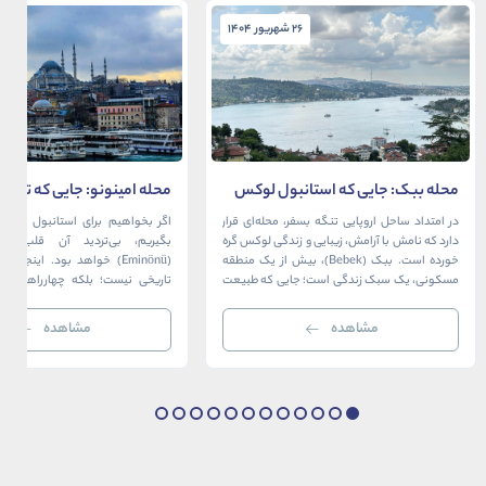
26 شهریور 1404
26 شهریور 1404
محله ببک: جایی که استانبول لوکس
محله امینونو: جایی که تاریخ،
در آغوش بسفر آرام می‌گیرد
دریا به هم می‌رسند
در امتداد ساحل اروپایی تنگه بسفر، محله‌ای قرار
اگر بخواهیم برای استانبول قلبی ت
دارد که نامش با آرامش، زیبایی و زندگی لوکس گره
بگیریم، بی‌تردید آن قلب، مح
خورده است. ببک (Bebek)، بیش از یک منطقه
(Eminönü) خواهد بود. اینجا 
مسکونی، یک سبک زندگی است؛ جایی که طبیعت
تاریخی نیست؛ بلکه چهارراهی اس
خیره‌کننده بسفر با مدرن‌ترین و شیک‌ترین کافه‌ها،
قاره‌ها، فرهنگ‌ها و دوران‌های 
رستوران‌ها و ویلاها در هم آمیخته و تصویری
می‌رسند. امینونو از دوران بیزانس 
مشاهده
مشاهده
بی‌نظیر از استانبول معاصر را به […]
عثمانی و امروز، به لطف موقعیت اس
در دهانه خلیج شاخ […]