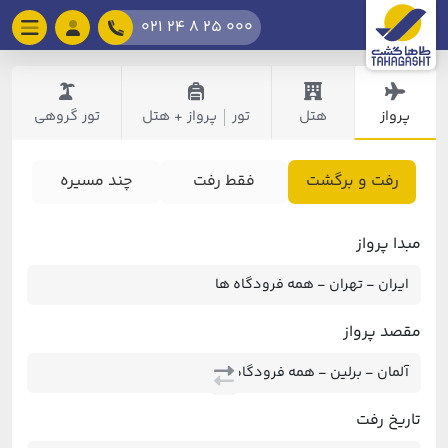
021 24 8 25 000
پرواز
هتل
تور
پرواز + هتل
تور گروهی
|
رفت و برگشت
فقط رفت
چند مسیره
مبدا پرواز
مقصد پرواز
تاریخ رفت