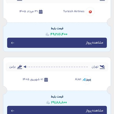
Turkish Airlines
31 مرداد 1405
قیمت بلیط
49,286,400
مشاهده پرواز
تهران
برلین
AJet
01 شهریور 1405
قیمت بلیط
29,188,800
مشاهده پرواز