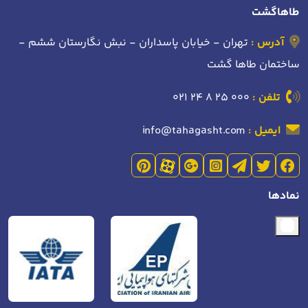
طاهاگشت
آدرس :
تهران - خیابان پاسداران - نبش نگارستان ششم -
ساختمان طاها گشت
تلفن :
021 24 8 25 000
ایمیل :
info@tahagasht.com
نمادها