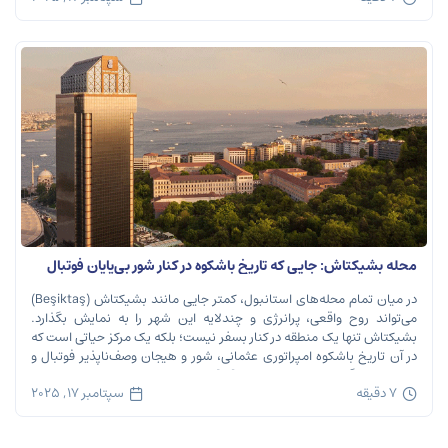
محله بشیکتاش: جایی که تاریخ باشکوه در کنار شور بی‌پایان فوتبال
نفس می‌کشد
در میان تمام محله‌های استانبول، کمتر جایی مانند بشیکتاش (Beşiktaş)
می‌تواند روح واقعی، پرانرژی و چندلایه این شهر را به نمایش بگذارد.
بشیکتاش تنها یک منطقه در کنار بسفر نیست؛ بلکه یک مرکز حیاتی است که
در آن تاریخ باشکوه امپراتوری عثمانی، شور و هیجان وصف‌ناپذیر فوتبال و
ریتم تند زندگی مدرن شهری در هم […]
7 دقیقه
سپتامبر 17, 2025