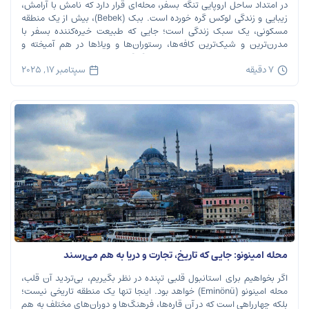
در امتداد ساحل اروپایی تنگه بسفر، محله‌ای قرار دارد که نامش با آرامش،
زیبایی و زندگی لوکس گره خورده است. ببک (Bebek)، بیش از یک منطقه
مسکونی، یک سبک زندگی است؛ جایی که طبیعت خیره‌کننده بسفر با
مدرن‌ترین و شیک‌ترین کافه‌ها، رستوران‌ها و ویلاها در هم آمیخته و
تصویری بی‌نظیر از استانبول معاصر را به […]
7 دقیقه
سپتامبر 17, 2025
محله امینونو: جایی که تاریخ، تجارت و دریا به هم می‌رسند
اگر بخواهیم برای استانبول قلبی تپنده در نظر بگیریم، بی‌تردید آن قلب،
محله امینونو (Eminönü) خواهد بود. اینجا تنها یک منطقه تاریخی نیست؛
بلکه چهارراهی است که در آن قاره‌ها، فرهنگ‌ها و دوران‌های مختلف به هم