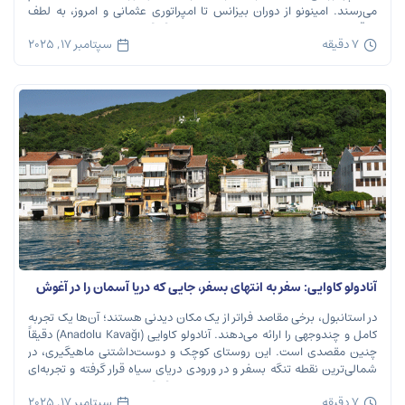
می‌رسند. امینونو از دوران بیزانس تا امپراتوری عثمانی و امروز، به لطف
موقعیت استراتژیک خود در دهانه خلیج شاخ […]
7 دقیقه
سپتامبر 17, 2025
آنادولو کاوایی: سفر به انتهای بسفر، جایی که دریا آسمان را در آغوش
می‌گیرد
در استانبول، برخی مقاصد فراتر از یک مکان دیدنی هستند؛ آن‌ها یک تجربه
کامل و چندوجهی را ارائه می‌دهند. آنادولو کاوایی (Anadolu Kavağı) دقیقاً
چنین مقصدی است. این روستای کوچک و دوست‌داشتنی ماهیگیری، در
شمالی‌ترین نقطه تنگه بسفر و در ورودی دریای سیاه قرار گرفته و تجربه‌ای
بی‌نظیر از تاریخ، طبیعت و طعم‌های اصیل را […]
7 دقیقه
سپتامبر 17, 2025