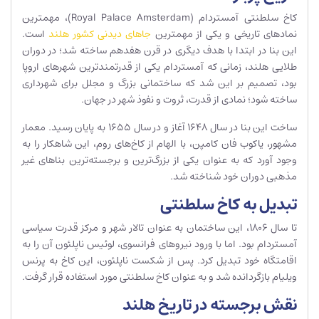
کاخ سلطنتی آمستردام (Royal Palace Amsterdam)، مهمترین
نمادهای تاریخی و یکی از مهمترین
جاهای دیدنی کشور هلند
است.
این بنا در ابتدا با هدف دیگری در قرن هفدهم ساخته شد؛ در دوران
طلایی هلند، زمانی که آمستردام یکی از قدرتمندترین شهرهای اروپا
بود، تصمیم بر این شد که ساختمانی بزرگ و مجلل برای شهرداری
ساخته شود؛ نمادی از قدرت، ثروت و نفوذ شهر در جهان.
ساخت این بنا در سال ۱۶۴۸ آغاز و در سال ۱۶۵۵ به پایان رسید. معمار
مشهور، یاکوب فان کامپن، با الهام از کاخ‌های روم، این شاهکار را به
وجود آورد که به عنوان یکی از بزرگ‌ترین و برجسته‌ترین بناهای غیر
مذهبی دوران خود شناخته شد.
تبدیل به کاخ سلطنتی
تا سال ۱۸۰۶، این ساختمان به عنوان تالار شهر و مرکز قدرت سیاسی
آمستردام بود. اما با ورود نیروهای فرانسوی، لوئیس ناپلئون آن را به
اقامتگاه خود تبدیل کرد. پس از شکست ناپلئون، این کاخ به پرنس
ویلیام بازگردانده شد و به عنوان کاخ سلطنتی مورد استفاده قرار گرفت.
نقش برجسته در تاریخ هلند