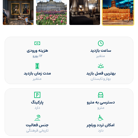
ساعت بازدید
هزینه ورودی
متغیر
12 یورو
بهترین فصل بازید
مدت زمان بازدید
بهار و تابستان
متغیر
دسترسی به مترو
پارکینگ
مترو
دارد
امکان تردد ویلچر
جنس فعالیت
دارد
تاریخی فرهنگی