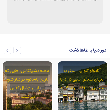
دور دنیا با طاهاگشت
محله بشیکتاش: جایی که
محله آکسارای: استانبول
تاریخ باشکوه در کنار شور
واقعی در سایه قنات‌های
بی‌پایان فوتبال نفس
رومی
می‌کشد