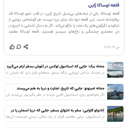
قلعه اوساکا ژاپن
قلعه اوساکا، یکی از نمادهای بی‌بدیل تاریخ ژاپن، در قلب شهر اوساکا قد
برافراشته است. این قلعه تنها یک بنای زیبا نیست؛ هر گوشه‌اش روایتی از
شکوه و دگرگونی‌های یک ملت را بازگو می‌کند. اگر به دنبال آشنایی با تاریخ در
دل معماری چشمگیر و باغ‌های سرسبز هستید، قلعه اوساکا مقصد
بی‌رقیبی برای شما خواهد […]
می 12, 2025
محله ببک: جایی که استانبول لوکس در آغوش بسفر آرام می‌گیرد
در امتداد ساحل اروپایی تنگه بسفر، محله‌ای قرار دارد که نامش با
آرامش، زیبایی و زندگی لوکس گره خورده است. ببک (Bebek)، بیش
از یک منطقه مسکونی، یک سبک زندگی است؛ جایی که طبیعت
خیره‌کننده بسفر با مدرن‌ترین و شیک‌ترین کافه‌ها، رستوران‌ها و
محله امینونو: جایی که تاریخ، تجارت و دریا به هم می‌رسند
ویلاها در هم آمیخته و تصویری بی‌نظیر از استانبول معاصر را به […]
اگر بخواهیم برای استانبول قلبی تپنده در نظر بگیریم، بی‌تردید آن
قلب، محله امینونو (Eminönü) خواهد بود. اینجا تنها یک منطقه
تاریخی نیست؛ بلکه چهارراهی است که در آن قاره‌ها، فرهنگ‌ها و
دوران‌های مختلف به هم می‌رسند. امینونو از دوران بیزانس تا
آنادولو کاوایی: سفر به انتهای بسفر، جایی که دریا آسمان را در
امپراتوری عثمانی و امروز، به لطف موقعیت استراتژیک خود در
آغوش می‌گیرد
در استانبول، برخی مقاصد فراتر از یک مکان دیدنی هستند؛ آن‌ها
دهانه خلیج شاخ […]
یک تجربه کامل و چندوجهی را ارائه می‌دهند. آنادولو کاوایی
(Anadolu Kavağı) دقیقاً چنین مقصدی است. این روستای کوچک