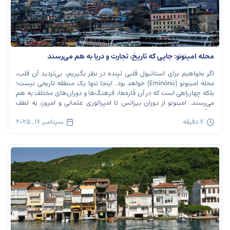
محله امینونو: جایی که تاریخ، تجارت و دریا به هم می‌رسند
اگر بخواهیم برای استانبول قلبی تپنده در نظر بگیریم، بی‌تردید آن قلب،
محله امینونو (Eminönü) خواهد بود. اینجا تنها یک منطقه تاریخی نیست؛
بلکه چهارراهی است که در آن قاره‌ها، فرهنگ‌ها و دوران‌های مختلف به هم
می‌رسند. امینونو از دوران بیزانس تا امپراتوری عثمانی و امروز، به لطف
موقعیت استراتژیک خود در دهانه خلیج شاخ […]
7 دقیقه
سپتامبر 17, 2025