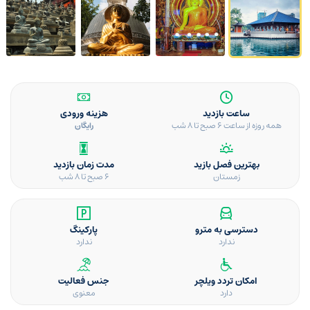
ساعت بازدید
هزینه ورودی
همه روزه از ساعت ۶ صبح تا ۸ شب
رایگان
بهترین فصل بازید
مدت زمان بازدید
زمستان
۶ صبح تا ۸ شب
دسترسی به مترو
پارکینگ
ندارد
ندارد
امکان تردد ویلچر
جنس فعالیت
دارد
معنوی