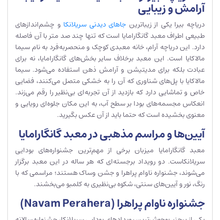
آرامش و زیبایی
دریاچه بیرا یکی از زیباترین
جاهای دیدنی سریلانکا
و چشم‌اندازهای
طبیعی اطراف معبد گانگارامایا است که تنها چند صد متر با آن فاصله
دارد. این دریاچه آرام، خانه معبدی کوچک و منحصربه‌فرد به نام سیما
مالاکایا است. این معبد برخلاف سایر بخش‌های گانگارامایا، نه برای
عبادت بلکه برای مدیتیشن و آرامش ذهن استفاده می‌شود. سیما
مالاکایا با پل‌های شناوری که آن را به خشکی متصل می‌کنند، فضایی
خاص و تماشایی دارد که بازدید از آن تجربه‌ای بی‌نظیر را رقم می‌زند.
انعکاس مجسمه‌های بودا بر سطح آب، به این مکان جلوه‌ای رویایی و
معنوی بخشیده است که حتما باید از آن عکس بگیرید.
آیین‌ها و مراسم مذهبی در معبد گانگارامایا
معبد گانگارامایا میزبان برخی از مهم‌ترین جشنواره‌های بودایی
سریلانکاست. دو رویداد برجسته‌ای که هر ساله در این معبد برگزار
می‌شوند، جشنواره ناوام پراهرا و جشن وساک هستند؛ مراسمی که با
رنگ، نور و آیین‌های سنتی، شکوه بی‌نظیری به کلمبو می‌بخشند.
جشنواره ناوام پراهرا (Navam Perahera)
یکی از پرجنب‌وجوش‌ترین رویدادهای بودایی سریلانکا، جشنواره سالانه