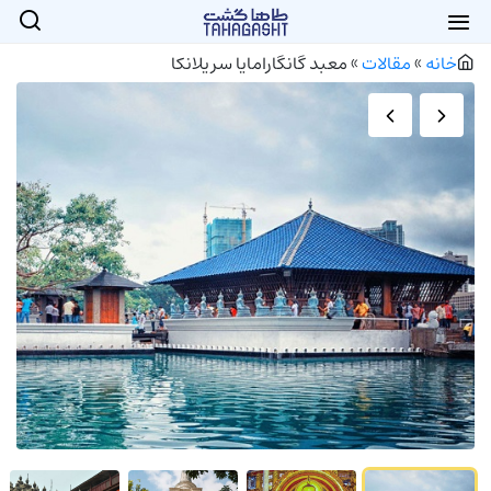
خانه
»
مقالات
»
معبد گانگارامایا سریلانکا