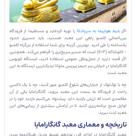
اگر
بلیط هواپیما به سریلانکا
را تهیه کرده‌اید و مستقیما از فرودگاه
بین‌المللی کلمبو راهی این معبد هستید، باید مسیری حدود
یک‌ساعته را طی کنید. بهترین گزینه برای شما استفاده از بزرگراه کلمبو
– کاتونایاکه (E03) است که مسیر سریع‌تری را فراهم می‌کند. همچنین
اگر قصد دارید از حمل‌ونقل عمومی استفاده کنید، ایستگاه اتوبوس
گانگارامایا در خیابان سِر جیمز پیریس ماواتا نزدیک‌ترین ایستگاه به این
معبد است.
چه با توک‌توک از خیابان‌های شلوغ کلمبو عبور کنید، چه با یک تاکسی
راحت از فرودگاه به سمت این معبد بروید، گانگارامایا یکی از آن
مقاصدی است که ارزش بازدید دارد. پیشنهاد می‌کنیم بازدید خود را در
اوایل صبح برنامه‌ریزی کنید تا در آرامش بیشتری از زیبایی‌های این
معبد لذت ببرید.
تاریخچه و معماری معبد گانگارامایا
معبد گانگارامایا در اواخر قرن نوزدهم توسط ونِرِبِل هیکادووه سری