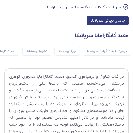
سریلانکا۶۱، کلمبو ۰۰۲۰۰، جاده سری جیناراتانا
جاهای دیدنی سریلانکا
معبد گانگارامایا سریلانکا
درمورد معبد گانگارامایا سریلانکا
تورهای مرتبط
کشورهای مشابه
نظرات کاربرا
در قلب شلوغ و پرهیاهوی کلمبو، معبد گانگارامایا همچون گوهری
درخشان می‌درخشد؛ معبدی که نه‌تنها یکی از مشهورترین
عبادتگاه‌های بودایی در سریلانکاست، بلکه تجسمی از هنر، مذهب و
فرهنگ این سرزمین نیز محسوب می‌شود. این معبد با قرارگیری در
نزدیکی دریاچه بیرا، منظره‌ای مسحورکننده را به نمایش می‌گذارد؛
جایی که مجسمه‌های باشکوه و حکاکی‌های ظریف، مسیر ورودی را
زینت داده‌اند و در تالار اصلی، تندیس عظیم بودا با سقفی که
داستان‌هایش را روایت می‌کند، توجه هر بیننده‌ای را به خود جلب
می‌کند. اما اینجا فقط یک مکان مذهبی نیست! موزه‌ای دیدنی، مراکز