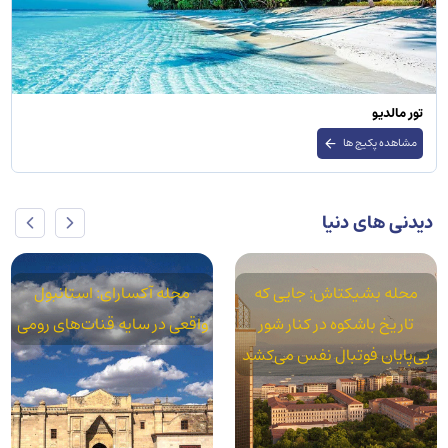
تور سنگاپور
مشاهده پکیج ها
دیدنی های دنیا
محله آکسارای: استانبول
پاساژ چیچک: جایی که تاریخ،
واقعی در سایه قنات‌های رومی
موسیقی و طعم‌ها در قلب
استقلال به هم می‌رسند