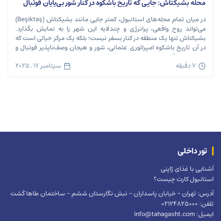
محله بشیکتاش: جایی که تاریخ باشکوه در کنار شور بی‌پایان فوتبال
نفس می‌کشد
در میان تمام محله‌های استانبول، کمتر جایی مانند بشیکتاش (Beşiktaş)
می‌تواند روح واقعی، پرانرژی و چندلایه این شهر را به نمایش بگذارد.
بشیکتاش تنها یک منطقه در کنار بسفر نیست؛ بلکه یک مرکز حیاتی است که
در آن تاریخ باشکوه امپراتوری عثمانی، شور و هیجان وصف‌ناپذیر فوتبال و
ریتم تند زندگی مدرن شهری در هم […]
7 دقیقه
سپتامبر 17, 2025
تور داخلی
آشنایی با غذای ژاپنی
استانبول کارت چیست؟
آدرس: تهران – خیابان پاسداران – نبش نگارستان ششم – ساختمان طاها گشت
تلفن: 02124825000
ایمیل: info@tahagasht.com