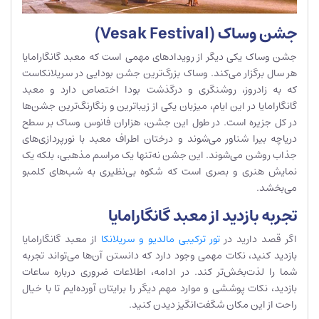
جشن وساک (Vesak Festival)
جشن وساک یکی دیگر از رویدادهای مهمی است که معبد گانگارامایا
هر سال برگزار می‌کند. وساک بزرگ‌ترین جشن بودایی در سریلانکاست
که به زادروز، روشنگری و درگذشت بودا اختصاص دارد و معبد
گانگارامایا در این ایام، میزبان یکی از زیباترین و رنگارنگ‌ترین جشن‌ها
در کل جزیره است. در طول این جشن، هزاران فانوس وساک بر سطح
دریاچه بیرا شناور می‌شوند و درختان اطراف معبد با نورپردازی‌های
جذاب روشن می‌شوند. این جشن نه‌تنها یک مراسم مذهبی، بلکه یک
نمایش هنری و بصری است که شکوه بی‌نظیری به شب‌های کلمبو
می‌بخشد.
تجربه بازدید از معبد گانگارامایا
اگر قصد دارید در
تور ترکیبی مالدیو و سریلانکا
از معبد گانگارامایا
بازدید کنید، نکات مهمی وجود دارد که دانستن آن‌ها می‌تواند تجربه
شما را لذت‌بخش‌تر کند. در ادامه، اطلاعات ضروری درباره ساعات
بازدید، نکات پوششی و موارد مهم دیگر را برایتان آورده‌ایم تا با خیال
راحت از این مکان شگفت‌انگیز دیدن کنید.