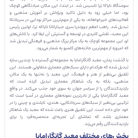
سومنگالا نایاکا تِرا تاسیس شد. در ابتدا، این مکان عبادتگاهی کوچک
بود، اما خیلی زود به دلیل تاکید ویژه‌اش بر آموزش مذهبی و
فعالیت‌های خیرخواهانه، به یکی از مهم‌ترین مراکز بودایی در سریلانکا
تبدیل شد. راهب اعظم دِووندِرا سری جیناراتانا نایاکه تِرا، اولین رئیس
این معبد، نقشی کلیدی در توسعه و گسترش آن ایفا کرد. با تلاش‌های
او، این مجموعه کوچک به یک مرکز بزرگ مذهبی و فرهنگی تبدیل شد
که امروزه از مهم‌ترین جاذبه‌های کلمبو به شمار می‌رود.
با گذشت زمان، معبد گانگارامایا به مجموعه‌ای گسترده با چندین سازه
تبدیل شده که هرکدام دارای سبک‌های معماری متفاوتی هستند. این
تلفیق بی‌نظیر از هنر و فرهنگ، این معبد را نه‌تنها به یک مکان
مذهبی، بلکه به یک شاهکار معماری تبدیل کرده است که
بازدیدکنندگان را از سراسر جهان به سوی خود جذب می‌کند. در واقع
معبد گانگارامایا یکی از نادرترین نمونه‌های معماری در آسیا است که
ترکیبی بی‌نظیر از سبک‌های سریلانکایی، هندی، تایلندی و چینی را در
خود جای داده است. این تلفیق هنری باعث شده که معبد یک شاهکار
معماری باشد که تماشای آن تجربه‌ای منحصربه‌فرد را برای
بازدیدکنندگان رقم می‌زند.
بخش‌های مختلف معبد گانگارامایا