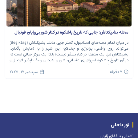
محله بشیکتاش: جایی که تاریخ باشکوه در کنار شور بی‌پایان فوتبال
نفس می‌کشد
در میان تمام محله‌های استانبول، کمتر جایی مانند بشیکتاش (Beşiktaş)
می‌تواند روح واقعی، پرانرژی و چندلایه این شهر را به نمایش بگذارد.
بشیکتاش تنها یک منطقه در کنار بسفر نیست؛ بلکه یک مرکز حیاتی است که
در آن تاریخ باشکوه امپراتوری عثمانی، شور و هیجان وصف‌ناپذیر فوتبال و
ریتم تند زندگی مدرن شهری در هم […]
7 دقیقه
سپتامبر 17, 2025
تور داخلی
آشنایی با غذای ژاپنی