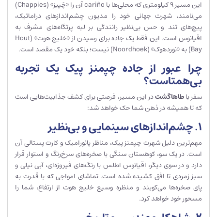
این مسیر ۹ کیلومتری که محلی‌ها با cariño آن را «چَپیز» (Chappies)
می‌نامند، شهرت جهانی خود را مدیون چشم‌اندازهای دراماتیک،
پیچ‌های تند و حس بی‌نظیر رانندگی بر لبه پرتگاه‌های مشرف به
اقیانوس است. این فقط یک جاده برای رسیدن از «خلیج هوت» (Hout
Bay) به «نوردهوک» (Noordhoek) نیست؛ بلکه خود یک مقصد است.
چرا عبور از جاده چپمنز پیک یک تجربه
بی‌همتاست؟
سفر با
طاهاگشت
در این مسیر، فرصتی برای کشف جذابیت‌هایی است
که تا همیشه در ذهن شما حک خواهد شد:
۱. چشم‌اندازهای سینمایی و بی‌نظیر
مهم‌ترین دلیل شهرت چپمنز پیک، مناظر پانورامیک و کارت پستالی آن
است. در یک سو، کوهستان سنگی با صخره‌های سرخ‌رنگ و استوار قرار
دارد و در سوی دیگر، اقیانوس اطلس با رنگ‌های فیروزه‌ای، آبی نیلی و
سبز زمردی تا افق کشیده شده است. تماشای امواجی که با قدرت به
پای صخره‌ها می‌کوبند و منظره وسیع خلیج هوت از ارتفاع، شما را
مسحور خود خواهد کرد.