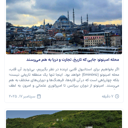
محله امینونو: جایی که تاریخ، تجارت و دریا به هم می‌رسند
اگر بخواهیم برای استانبول قلبی تپنده در نظر بگیریم، بی‌تردید آن قلب،
محله امینونو (Eminönü) خواهد بود. اینجا تنها یک منطقه تاریخی نیست؛
بلکه چهارراهی است که در آن قاره‌ها، فرهنگ‌ها و دوران‌های مختلف به هم
می‌رسند. امینونو از دوران بیزانس تا امپراتوری عثمانی و امروز، به لطف
موقعیت استراتژیک خود در دهانه خلیج شاخ […]
7 دقیقه
سپتامبر 17, 2025