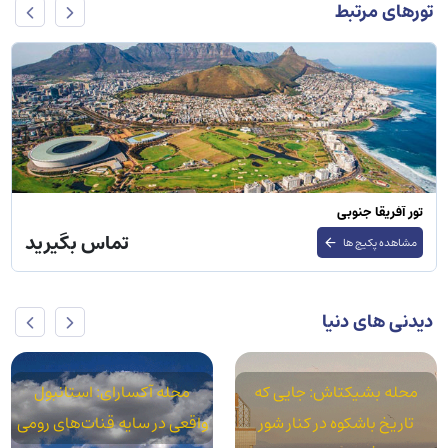
تورهای مرتبط
تور آفریقا جنوبی
تماس بگیرید
مشاهده پکیج ها
دیدنی های دنیا
محله بشیکتاش: جایی که
محله آکسارای: استانبول
تاریخ باشکوه در کنار شور
واقعی در سایه قنات‌های رومی