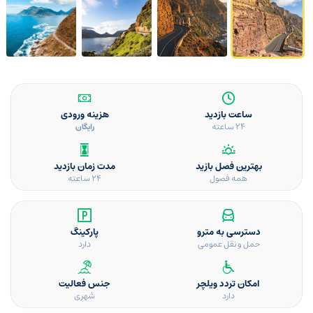
ساعت بازدید
هزینه ورودی
۲۴ ساعته
رایگان
بهترین فصل بازید
مدت زمان بازدید
همه فصول
۲۴ ساعته
دسترسی به مترو
پارکینگ
حمل و نقل عمومی
دارد
امکان تردد ویلچر
جنس فعالیت
دارد
شهری