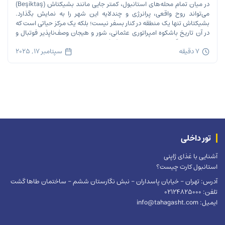
در میان تمام محله‌های استانبول، کمتر جایی مانند بشیکتاش (Beşiktaş)
می‌تواند روح واقعی، پرانرژی و چندلایه این شهر را به نمایش بگذارد.
بشیکتاش تنها یک منطقه در کنار بسفر نیست؛ بلکه یک مرکز حیاتی است که
در آن تاریخ باشکوه امپراتوری عثمانی، شور و هیجان وصف‌ناپذیر فوتبال و
ریتم تند زندگی مدرن شهری در هم […]
7 دقیقه
سپتامبر 17, 2025
تور داخلی
آشنایی با غذای ژاپنی
استانبول کارت چیست؟
آدرس: تهران – خیابان پاسداران – نبش نگارستان ششم – ساختمان طاها گشت
تلفن: 02124825000
ایمیل: info@tahagasht.com