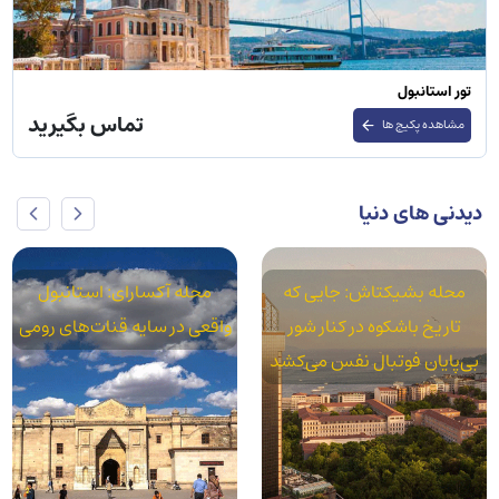
تور استانبول
تماس بگیرید
مشاهده پکیج ها
دیدنی های دنیا
محله بشیکتاش: جایی که
محله آکسارای: استانبول
تاریخ باشکوه در کنار شور
واقعی در سایه قنات‌های رومی
بی‌پایان فوتبال نفس می‌کشد