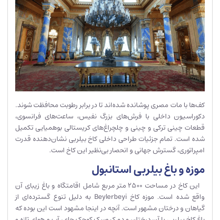
کف‌ها با مات مصری پوشانده شده‌اند تا در برابر رطوبت محافظت شوند.
دکوراسیون داخلی با فرش‌های بزرگ نفیس، ساعت‌های فرانسوی،
قطعات چینی ترکی و چینی و چلچراغ‌های کریستالی بوهمیایی تکمیل
شده است. تمام جزئیات طراحی داخلی کاخ بیلربی نشان‌دهنده قدرت
امپراتوری، گسترش جهانی و انحصار بی‌نظیر این کاخ است.
موزه و باغ بیلربی استانبول
این کاخ در مساحت 2500 متر مربع شامل اقامتگاه و باغ زیبای آن
واقع شده است. موزه کاخ Beylerbeyi به دلیل تنوع گسترده‌ای از
گیاهان و درختان مشهور است. آنچه در اینجا مشهود است این بوده که
باغ کاخ بیلربی با آن درختان و دو کیوسک کوچک چای، آب و هوای تازه و