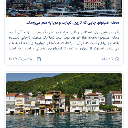
محله امینونو: جایی که تاریخ، تجارت و دریا به هم می‌رسند
اگر بخواهیم برای استانبول قلبی تپنده در نظر بگیریم، بی‌تردید آن قلب،
محله امینونو (Eminönü) خواهد بود. اینجا تنها یک منطقه تاریخی نیست؛
بلکه چهارراهی است که در آن قاره‌ها، فرهنگ‌ها و دوران‌های مختلف به هم
می‌رسند. امینونو از دوران بیزانس تا امپراتوری عثمانی و امروز، به لطف
موقعیت استراتژیک خود در دهانه خلیج شاخ […]
7 دقیقه
سپتامبر 17, 2025