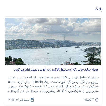
بلاگ
محله ببک: جایی که استانبول لوکس در آغوش بسفر آرام می‌گیرد
در امتداد ساحل اروپایی تنگه بسفر، محله‌ای قرار دارد که نامش با آرامش،
زیبایی و زندگی لوکس گره خورده است. ببک (Bebek)، بیش از یک منطقه
مسکونی، یک سبک زندگی است؛ جایی که طبیعت خیره‌کننده بسفر با
مدرن‌ترین و شیک‌ترین کافه‌ها، رستوران‌ها و ویلاها در هم آمیخته و
تصویری بی‌نظیر از استانبول معاصر را به […]
7 دقیقه
سپتامبر 17, 2025