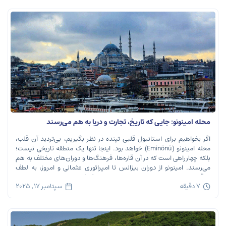
محله امینونو: جایی که تاریخ، تجارت و دریا به هم می‌رسند
اگر بخواهیم برای استانبول قلبی تپنده در نظر بگیریم، بی‌تردید آن قلب،
محله امینونو (Eminönü) خواهد بود. اینجا تنها یک منطقه تاریخی نیست؛
بلکه چهارراهی است که در آن قاره‌ها، فرهنگ‌ها و دوران‌های مختلف به هم
می‌رسند. امینونو از دوران بیزانس تا امپراتوری عثمانی و امروز، به لطف
موقعیت استراتژیک خود در دهانه خلیج شاخ […]
7 دقیقه
سپتامبر 17, 2025