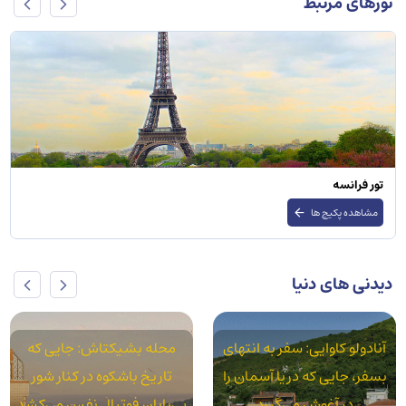
تورهای مرتبط
تور روسیه
مشاهده پکیج ها
دیدنی های دنیا
محله بشیکتاش: جایی که
محله آکسارای: استانبول
تاریخ باشکوه در کنار شور
واقعی در سایه قنات‌های رومی
بی‌پایان فوتبال نفس می‌کشد