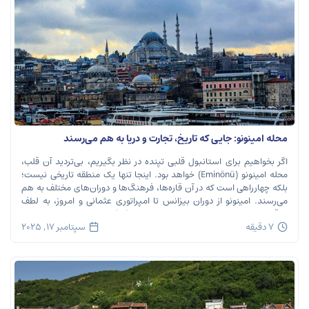
محله امینونو: جایی که تاریخ، تجارت و دریا به هم می‌رسند
اگر بخواهیم برای استانبول قلبی تپنده در نظر بگیریم، بی‌تردید آن قلب،
محله امینونو (Eminönü) خواهد بود. اینجا تنها یک منطقه تاریخی نیست؛
بلکه چهارراهی است که در آن قاره‌ها، فرهنگ‌ها و دوران‌های مختلف به هم
می‌رسند. امینونو از دوران بیزانس تا امپراتوری عثمانی و امروز، به لطف
موقعیت استراتژیک خود در دهانه خلیج شاخ […]
7 دقیقه
سپتامبر 17, 2025