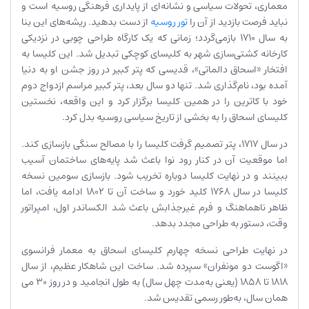
معماری، تحولات سیاسی و نشانه‌ای از پایداری فرهنگی روسیه است و
نباید فرصت بازدید از آن را
تور روسيه
از دست بدهید. ریشه‌های این بنا
به سال ۱۷۱۰ بازمی‌گردد؛ زمانی که یک کارگاه طراحی چوبی در نزدیکی
کارخانه کشتی‌سازی شهر به کلیسای کوچکی تبدیل شد. این کلیسا به
افتخار «اسحاق دالماتی»، قدیسی که پتر کبیر در روز جشن او به دنیا
آمده بود، نام‌گذاری شد. تنها دو سال بعد، پتر کبیر مراسم ازدواج دوم
خود با کاترین را در همین کلیسا برگزار کرد و این واقعه، نخستین
کلیسای اسحاق را به بخشی از تاریخ سیاسی روسیه بدل کرد.
در سال ۱۷۱۷، پتر تصمیم گرفت کلیسا را با مصالح سنگی بازسازی کند.
اما موقعیت آن در کنار رود نوا باعث شد پایه‌های ساختمان آسیب
ببینند و در نهایت کلیسا دوباره تخریب شود. بازسازی سومین نسخه‌
کلیسا در سال ۱۷۶۸ کلید خورد و ساخت آن تا ۱۸۰۲ ادامه یافت، اما
ظاهر ناهماهنگ و فرم غیرجذابش باعث شد الکساندر اول، امپراتور
وقت، دستور به طراحی مجدد بدهد.
در نهایت طراحی نسخه چهارم کلیسای اسحاق به معمار فرانسوی
«اگوست دو مونفران» سپرده شد. ساخت این شاهکار عظیم، از سال
۱۸۱۸ تا ۱۸۵۸ (یعنی به‌مدت چهل سال) به طول انجامید و در روز ۳۰ می
همان سال، به‌طور رسمی تقدیس شد.