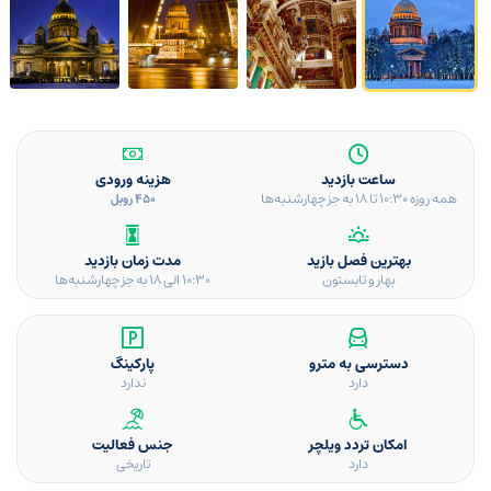
ساعت بازدید
هزینه ورودی
همه روزه 10:30 تا 18 به جز چهارشنبه‌ها
450 روبل
بهترین فصل بازید
مدت زمان بازدید
بهار و تابستون
10:30 الی 18 به جز چهارشنبه‌ها
دسترسی به مترو
پارکینگ
دارد
ندارد
امکان تردد ویلچر
جنس فعالیت
دارد
تاریخی