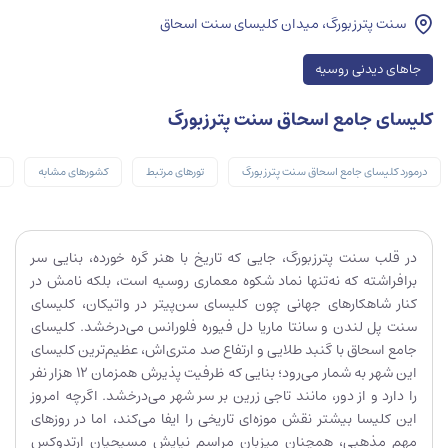
سنت پترزبورگ، میدان کلیسای سنت اسحاق
جاهای دیدنی روسیه
کلیسای جامع اسحاق سنت پترزبورگ
درمورد کلیسای جامع اسحاق سنت پترزبورگ
تورهای مرتبط
کشورهای مشابه
در قلب سنت پترزبورگ، جایی که تاریخ با هنر گره خورده، بنایی سر
برافراشته که نه‌تنها نماد شکوه معماری روسیه است، بلکه نامش در
کنار شاهکارهای جهانی چون کلیسای سن‌پیتر در واتیکان، کلیسای
سنت پل لندن و سانتا ماریا دل فیوره فلورانس می‌درخشد. کلیسای
جامع اسحاق با گنبد طلایی و ارتفاع صد متری‌اش، عظیم‌ترین کلیسای
این شهر به شمار می‌رود؛ بنایی که ظرفیت پذیرش همزمان ۱۲ هزار نفر
را دارد و از دور، مانند تاجی زرین بر سر شهر می‌درخشد. اگرچه امروز
این کلیسا بیشتر نقش موزه‌ای تاریخی را ایفا می‌کند، اما در روزهای
مهم مذهبی، همچنان میزبان مراسم نیایش مسیحیان ارتدوکس