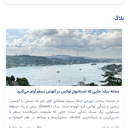
بلاگ
محله ببک: جایی که استانبول لوکس در آغوش بسفر آرام می‌گیرد
در امتداد ساحل اروپایی تنگه بسفر، محله‌ای قرار دارد که نامش با آرامش،
زیبایی و زندگی لوکس گره خورده است. ببک (Bebek)، بیش از یک منطقه
مسکونی، یک سبک زندگی است؛ جایی که طبیعت خیره‌کننده بسفر با
مدرن‌ترین و شیک‌ترین کافه‌ها، رستوران‌ها و ویلاها در هم آمیخته و
تصویری بی‌نظیر از استانبول معاصر را به […]
7 دقیقه
سپتامبر 17, 2025