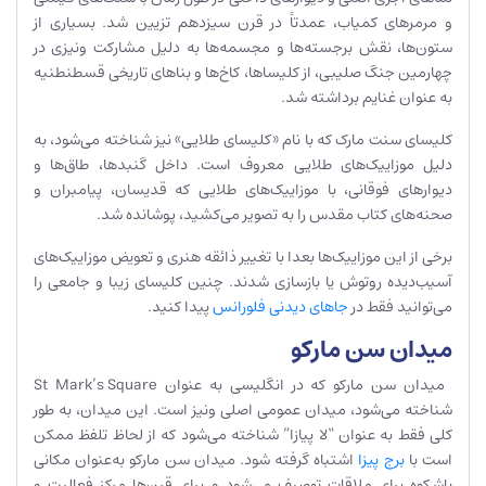
و مرمرهای کمیاب، عمدتاً در قرن سیزدهم تزیین شد. بسیاری از
ستون‌ها، نقش برجسته‌ها و مجسمه‌ها به دلیل مشارکت ونیزی در
چهارمین جنگ صلیبی، از کلیساها، کاخ‌ها و بناهای تاریخی قسطنطنیه
به عنوان غنایم برداشته شد.
کلیسای سنت مارک که با نام «کلیسای طلایی» نیز شناخته می‌شود، به
دلیل موزاییک‌های طلایی معروف است. داخل گنبدها، طاق‌ها و
دیوارهای فوقانی، با موزاییک‌های طلایی که قدیسان، پیامبران و
صحنه‌های کتاب مقدس را به تصویر می‌کشید، پوشانده شد.
برخی از این موزاییک‌ها بعدا با تغییر ذائقه هنری و تعویض موزاییک‌های
آسیب‌دیده روتوش یا بازسازی شدند. چنین کلیسای زیبا و جامعی را
می‌توانید فقط در
جاهای دیدنی فلورانس
پیدا کنید.
میدان سن مارکو
میدان سن مارکو که در انگلیسی به عنوان St Mark’s Square
شناخته می‌شود، میدان عمومی اصلی ونیز است. این میدان، به طور
کلی فقط به عنوان “لا پیازا” شناخته می‌شود که از لحاظ تلفظ ممکن
است با
برج پیزا
اشتباه گرفته شود. میدان سن مارکو به‌عنوان مکانی
باشکوه برای ملاقات توصیف می‌شود و برای قرن‌ها مرکز فعالیت و