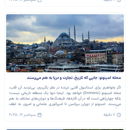
محله امینونو: جایی که تاریخ، تجارت و دریا به هم می‌رسند
اگر بخواهیم برای استانبول قلبی تپنده در نظر بگیریم، بی‌تردید آن قلب،
محله امینونو (Eminönü) خواهد بود. اینجا تنها یک منطقه تاریخی نیست؛
بلکه چهارراهی است که در آن قاره‌ها، فرهنگ‌ها و دوران‌های مختلف به هم
می‌رسند. امینونو از دوران بیزانس تا امپراتوری عثمانی و امروز، به لطف
موقعیت استراتژیک خود در دهانه خلیج شاخ […]
7 دقیقه
سپتامبر 17, 2025