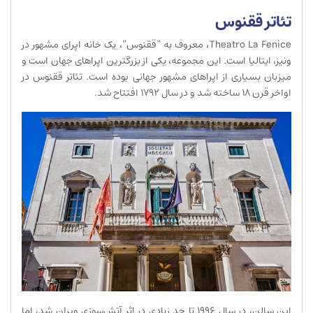
تئاتر ققنوس
Theatro La Fenice، معروف به “ققنوس”، یک خانه اپرای مشهور در
ونیز، ایتالیا است. این مجموعه، یکی از بزرگترین اپراهای جهان است و
میزبان بسیاری از اپراهای مشهور جهانی بوده است. تئاتر ققنوس در
اواخر قرن 18 ساخته شد و در سال 1792 افتتاح شد.
این سالن، در سال 1996 تا حد زیادی در اثر آتش‌سوزی ویران شد، اما