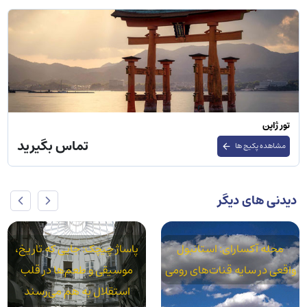
تور ژاپن
تماس بگیرید
مشاهده پکیج ها
دیدنی های دیگر
محله آکسارای: استانبول
پاساژ چیچک: جایی که تاریخ،
واقعی در سایه قنات‌های رومی
موسیقی و طعم‌ها در قلب
استقلال به هم می‌رسند