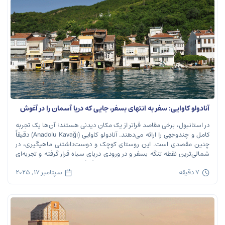
آنادولو کاوایی: سفر به انتهای بسفر، جایی که دریا آسمان را در آغوش
می‌گیرد
در استانبول، برخی مقاصد فراتر از یک مکان دیدنی هستند؛ آن‌ها یک تجربه
کامل و چندوجهی را ارائه می‌دهند. آنادولو کاوایی (Anadolu Kavağı) دقیقاً
چنین مقصدی است. این روستای کوچک و دوست‌داشتنی ماهیگیری، در
شمالی‌ترین نقطه تنگه بسفر و در ورودی دریای سیاه قرار گرفته و تجربه‌ای
بی‌نظیر از تاریخ، طبیعت و طعم‌های اصیل را […]
7 دقیقه
سپتامبر 17, 2025