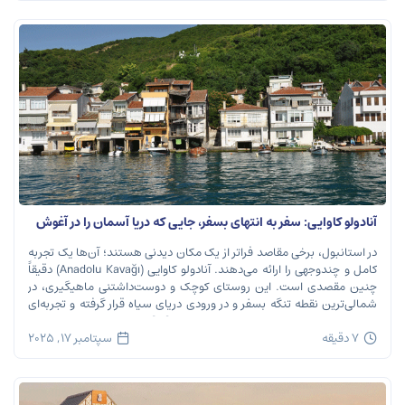
آنادولو کاوایی: سفر به انتهای بسفر، جایی که دریا آسمان را در آغوش
می‌گیرد
در استانبول، برخی مقاصد فراتر از یک مکان دیدنی هستند؛ آن‌ها یک تجربه
کامل و چندوجهی را ارائه می‌دهند. آنادولو کاوایی (Anadolu Kavağı) دقیقاً
چنین مقصدی است. این روستای کوچک و دوست‌داشتنی ماهیگیری، در
شمالی‌ترین نقطه تنگه بسفر و در ورودی دریای سیاه قرار گرفته و تجربه‌ای
بی‌نظیر از تاریخ، طبیعت و طعم‌های اصیل را […]
7 دقیقه
سپتامبر 17, 2025