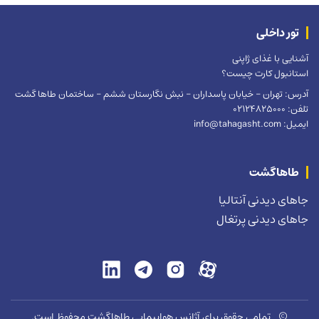
تور داخلی
آشنایی با غذای ژاپنی
استانبول کارت چیست؟
آدرس: تهران – خیابان پاسداران – نبش نگارستان ششم – ساختمان طاها گشت
تلفن: 02124825000
ایمیل: info@tahagasht.com
طاهاگشت
جاهای دیدنی آنتالیا
جاهای دیدنی پرتغال
©
تمامی حقوق برای آژانس هواپیمایی طاهاگشت محفوظ است.