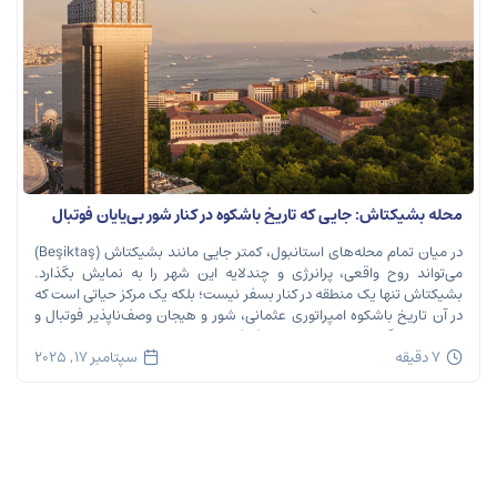
محله بشیکتاش: جایی که تاریخ باشکوه در کنار شور بی‌پایان فوتبال
نفس می‌کشد
در میان تمام محله‌های استانبول، کمتر جایی مانند بشیکتاش (Beşiktaş)
می‌تواند روح واقعی، پرانرژی و چندلایه این شهر را به نمایش بگذارد.
بشیکتاش تنها یک منطقه در کنار بسفر نیست؛ بلکه یک مرکز حیاتی است که
در آن تاریخ باشکوه امپراتوری عثمانی، شور و هیجان وصف‌ناپذیر فوتبال و
ریتم تند زندگی مدرن شهری در هم […]
7 دقیقه
سپتامبر 17, 2025