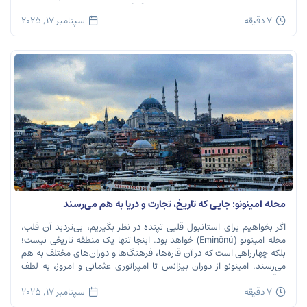
تصویری بی‌نظیر از استانبول معاصر را به […]
7 دقیقه
سپتامبر 17, 2025
محله امینونو: جایی که تاریخ، تجارت و دریا به هم می‌رسند
اگر بخواهیم برای استانبول قلبی تپنده در نظر بگیریم، بی‌تردید آن قلب،
محله امینونو (Eminönü) خواهد بود. اینجا تنها یک منطقه تاریخی نیست؛
بلکه چهارراهی است که در آن قاره‌ها، فرهنگ‌ها و دوران‌های مختلف به هم
می‌رسند. امینونو از دوران بیزانس تا امپراتوری عثمانی و امروز، به لطف
موقعیت استراتژیک خود در دهانه خلیج شاخ […]
7 دقیقه
سپتامبر 17, 2025