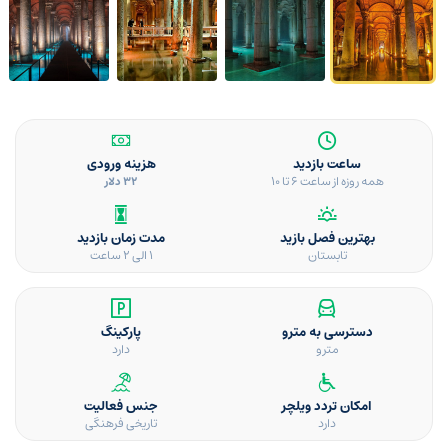
ساعت بازدید
هزینه ورودی
همه روزه از ساعت 6 تا 10
32 دلار
بهترین فصل بازید
مدت زمان بازدید
تابستان
1 الی 2 ساعت
دسترسی به مترو
پارکینگ
مترو
دارد
امکان تردد ویلچر
جنس فعالیت
دارد
تاریخی فرهنگی