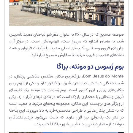
صومعه مسیح که در سال 1160 به عنوان مقر شوالیه‌های معبد تأسیس
شد، به همان اندازه که مرموز است، الهام‌بخش است. در مرکز آن،
چارولای قرون وسطایی، کلیسای اصلی معبد، با تزئینات فراوان و همه
نمادهای عجیب و غریب مرتبط با سفارش مسیح قرار دارد.
بوم ژسوس دو مونته، براگا
Bom Jesus do Monte، بزرگ‌ترین مکان مقدس مذهبی پرتغال، در
شیب جنگلی در شش کیلومتری شرق براگا قرار دارد و یکی از مهم‌ترین
مکان‌های زیارتی این کشور است. بوم ژسوس دو مونته یک کلیسای
قرون وسطایی با معماری باروک است که در بالای تپه‌ای قرار دارد. یکی
از ویژگی‌های برجسته این مکان، مجموعه پله‌های مرتبط با معبد است
که به شکل پلکان‌هایی با طراحی منحصربه‌فرد به بالا می‌رود. این پله‌ها
در کنار یک پله‌برقی نیز قرار دارند که باعث می‌شود بازدیدکنندگان
بتوانند از مناظر دیدنی و دلنشین شهر براگا لذت ببرند.