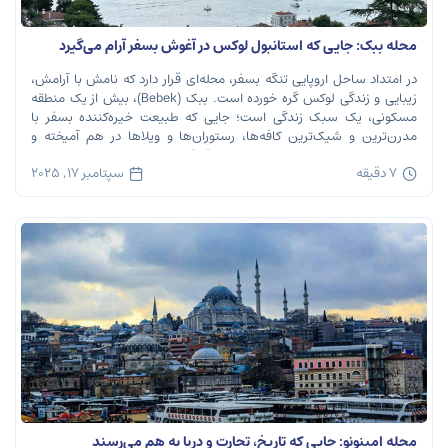
محله ببک: جایی که استانبول لوکس در آغوش بسفر آرام می‌گیرد
در امتداد ساحل اروپایی تنگه بسفر، محله‌ای قرار دارد که نامش با آرامش،
زیبایی و زندگی لوکس گره خورده است. ببک (Bebek)، بیش از یک منطقه
مسکونی، یک سبک زندگی است؛ جایی که طبیعت خیره‌کننده بسفر با
مدرن‌ترین و شیک‌ترین کافه‌ها، رستوران‌ها و ویلاها در هم آمیخته و
تصویری بی‌نظیر از استانبول معاصر را به […]
7 دقیقه
سپتامبر 17, 2025
محله امینونو: جایی که تاریخ، تجارت و دریا به هم می‌رسند