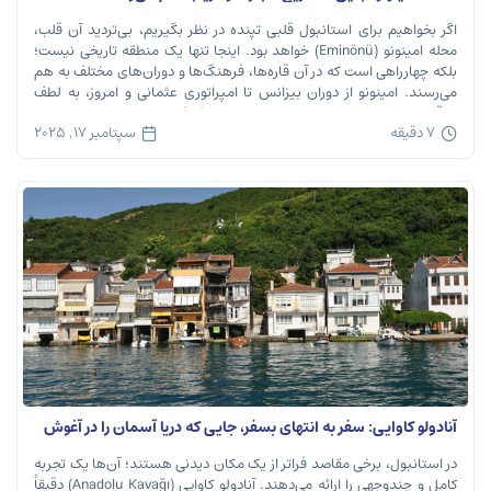
اگر بخواهیم برای استانبول قلبی تپنده در نظر بگیریم، بی‌تردید آن قلب،
محله امینونو (Eminönü) خواهد بود. اینجا تنها یک منطقه تاریخی نیست؛
بلکه چهارراهی است که در آن قاره‌ها، فرهنگ‌ها و دوران‌های مختلف به هم
می‌رسند. امینونو از دوران بیزانس تا امپراتوری عثمانی و امروز، به لطف
موقعیت استراتژیک خود در دهانه خلیج شاخ […]
7 دقیقه
سپتامبر 17, 2025
آنادولو کاوایی: سفر به انتهای بسفر، جایی که دریا آسمان را در آغوش
می‌گیرد
در استانبول، برخی مقاصد فراتر از یک مکان دیدنی هستند؛ آن‌ها یک تجربه
کامل و چندوجهی را ارائه می‌دهند. آنادولو کاوایی (Anadolu Kavağı) دقیقاً