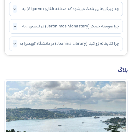
چه ویژگی‌هایی باعث می‌شود که منطقه آلگارو (Algarve) به
عنوان یکی از محبوب‌ترین مقاصد گردشگری در پرتغال شناخته
شود؟
چرا صومعه جریکو (Jerónimos Monastery) در لیسبون به
عنوان یکی از شاهکارهای معماری مانوئلین شناخته می‌شود؟
چرا کتابخانه ژوانینا (Joanina Library) در دانشگاه کویمبرا به
عنوان یکی از زیباترین کتابخانه‌های جهان شناخته می‌شود؟
بلاگ