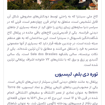
کاخ ملی سینترا که به راحتی توسط دودکش‌های مخروطی شکل آن
قابل تشخیص است، متعلق به اواخر قرن چهاردهم است، قرنی که در
سراسر دنیا سازه‌های زیبای زیادی را خلق کرد از جمله بسیاری از جاهای
دیدنی فرانسه. یکی از قدیمی‌ترین کاخ‌های باقی مانده در پرتغال کاخ
شگفت‌انگیز ناسیونال د سینترا است. این ساختمان که به طور منظم
مبله شده است، در چندین طبقه قرار دارد که بسیاری از آنها مضمونی
منحصر به فرد را منتقل می‌کنند و مطابق با آن تزئین شده‌اند. یکی از
نکات برجسته، سالن باشکوه Sala dos Brasões است، یک سالن
گنبدی پر زرق و برق که با نشان‌های 72 خانواده اشراف پرتغالی تزئین
شده است.
توره دی بلم، لیسبون
پرتغال به مانند جاهای دیدنی آلمان سرشار از دیدنی‌های تاریخی است.
یکی از محبوب‌ترین بناهای تاریخی پرتغال و نماد لیسبون، Torre de
Belém به عنوان نمادی از عصر اکتشاف و سفرهای اکتشافی انجام
شده در قرن 15 و 16 است. این برج که در سال 1521 به عنوان قلعه‌ای
برای دفاع از مسیرهای رودخانه تاگوس تکمیل شد، به عنوان شاهکار