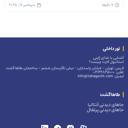
7 دقیقه
سپتامبر 17, 2025
تور داخلی
آشنایی با غذای ژاپنی
استانبول کارت چیست؟
آدرس: تهران – خیابان پاسداران – نبش نگارستان ششم – ساختمان طاها گشت
تلفن: 02124825000
ایمیل: info@tahagasht.com
طاهاگشت
جاهای دیدنی آنتالیا
جاهای دیدنی پرتغال