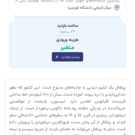
زیباترین کتابخانه‌های جهان است که در دانشگاه کویمبرا، یکی از
قدیمی‌ترین دانشگاه‌های اروپا در پرتغال، قرار دارد. این کتابخانه که
مرکز تاریخی دانشگاه کویمبرا
به نام شاه ژوائو پنجم، پادشاه پرتغال در اوایل قرن 18 میلادی
نام‌گذاری شده، نه تنها به دلیل مجموعه‌های نادر و ارزشمند
کتاب‌های تاریخی‌اش شناخته می‌شود، بلکه […]
ساعت بازدید
24 ساعته
هزینه ورودی
متغیر
بیشتر بخوانید
پرتغال یک کشور دیدنی با جاذبه‌های متنوع است. این کشور که بطور
جدایی‌ناپذیر با دریا پیوند خورده است، بیش از 800 کیلومتر خط ساحلی
فریبنده اقیانوس اطلس دارد. لیسبون، پایتخت، از موقعیتی
خیره‌کننده در نزدیکی دهانه رودخانه تاگوس برخوردار است. از اینجا،
دریانوردان پیشرو در قرن 15 و 16 به سفرهای حماسی اکتشافی سفر
کردند و پرتغال از آن زمان سنت غرورآفرین دریانوردی را پرورش داده
است. سفر به پرتغال می‌تواند به معنای بازدید از جزیره سرسبز و نیمه