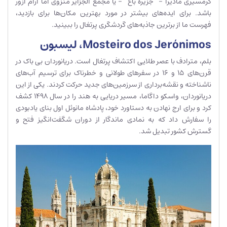
گرمسیری مادیرا – “جزیره باغ” – یا مجمع الجزایر منزوی اما آرام آزور
باشد. برای ایده‌های بیشتر در مورد بهترین مکان‌ها برای بازدید،
فهرست ما از برترین جاذبه‌های گردشگری پرتغال را ببینید.
Mosteiro dos Jerónimos، لیسبون
بلم، مترادف با عصر طلایی اکتشاف پرتغال است. دریانوردان بی باک در
قرن‌های 15 و 16 در سفرهای طولانی و خطرناک برای ترسیم آب‌های
ناشناخته و نقشه‌برداری از سرزمین‌های جدید حرکت کردند. یکی از این
دریانوردان، واسکو داگاما، مسیر دریایی به هند را در سال 1498 کشف
کرد و برای ارج نهادن به دستاورد خود، پادشاه مانوئل اول بنای یادبودی
را سفارش داد که به نمادی ماندگار از دوران شگفت‌انگیز فتح و
گسترش کشور تبدیل شد.