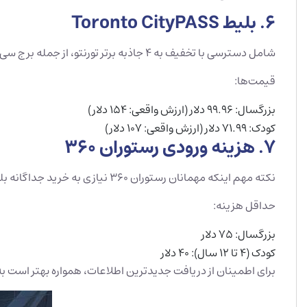
6. بلیط Toronto CityPASS
شامل دسترسی با تخفیف به ۴ جاذبه برتر تورنتو، از جمله برج سی‌ان. اعتبار بلیت: ۹ روز.
قیمت‌ها:
بزرگسال: ۹۹.۹۶ دلار (ارزش واقعی: ۱۵۴ دلار)
کودک: ۷۱.۹۹ دلار (ارزش واقعی: ۱۰۷ دلار)
7. هزینه ورودی رستوران ۳۶۰
نکته مهم اینکه مهمانان رستوران ۳۶۰ نیازی به خرید جداگانه بلیت ندارند. حداقل هزینه غذا برای هر نفر شامل هزینه آسانسور و دسترسی به سکوی مشاهده پس از غذا می‌شود.
حداقل هزینه:
بزرگسال: ۷۵ دلار
کودک (۴ تا ۱۲ سال): ۴۰ دلار
برای اطمینان از دریافت جدیدترین اطلاعات، همواره بهتر است ب