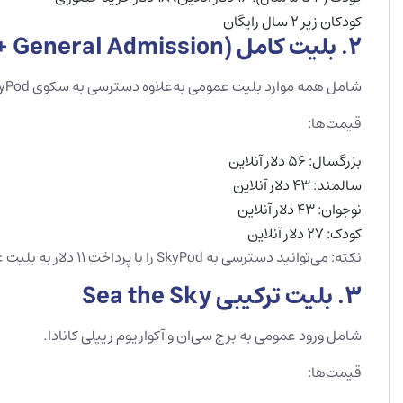
کودکان زیر ۲ سال رایگان
2. بلیت کامل (Top + General Admission)
شامل همه موارد بلیت عمومی به‌علاوه دسترسی به سکوی SkyPod (بلندترین سکوی مشاهده در نیمکره غربی با ارتفاع ۴۴۷ متر).
قیمت‌ها:
بزرگسال: ۵۶ دلار آنلاین
سالمند: ۴۳ دلار آنلاین
نوجوان: ۴۳ دلار آنلاین
کودک: ۲۷ دلار آنلاین
نکته: می‌توانید دسترسی به SkyPod را با پرداخت ۱۱ دلار به بلیت عمومی خود اضافه کنید (در صورت موجود بودن).
3. بلیت ترکیبی Sea the Sky
شامل ورود عمومی به برج سی‌ان و آکواریوم ریپلی کانادا.
قیمت‌ها: