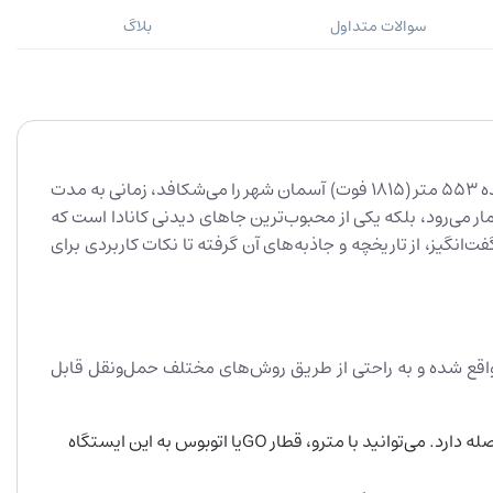
سوالات متداول
بلاگ
اگر قصد سفر به تورنتو دارید، یک جاذبه وجود دارد که به هیچ وجه نباید از دست بدهید: برج باشکوه سی‌ان. این برج که با ارتفاع خیره‌کننده ۵۵۳ متر (۱۸۱۵ فوت) آسمان شهر را می‌شکافد، زمانی به مدت
ر می‌رود، بلکه یکی از محبوب‌ترین جاهای دیدنی کانادا است که
‌انگیز، از تاریخچه و جاذبه‌های آن گرفته تا نکات کاربردی برای
Front St W, Toronto, ON M5V ، درست در قلب مرکز شهر تورنتو واقع شده و به راحتی از طریق روش‌های مختلف حمل‌ونقل قابل
حمل‌ونقل عمومی: ایستگاه یونیون که مهم‌ترین مرکز حمل‌ونقل عمومی تورنتو به‌شمار می‌آید، تنها چند دقیقه پیاده‌روی با برج سی‌ان فاصله دارد. می‌توانید با مترو، قطار GOیا اتوبوس به این ایستگاه