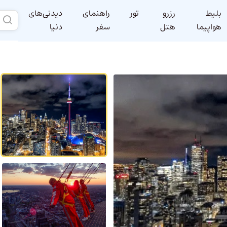
بلیط
رزرو
تور
راهنمای
دیدنی‌های
هواپیما
هتل
سفر
دنیا