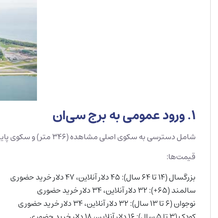
1. ورود عمومی به برج سی‌ان
شامل دسترسی به سکوی اصلی مشاهده (۳۴۶ متر) و سکوی پایینی (۳۴۲ متر)، تجربه کف شیشه‌ای، تراس روباز، OverView و نمایشگاه جدید “Artmosphere”.
قیمت‌ها:
بزرگسال (۱۴ تا ۶۴ سال): ۴۵ دلار آنلاین، ۴۷ دلار خرید حضوری
سالمند (۶۵+): ۳۲ دلار آنلاین، ۳۴ دلار خرید حضوری
نوجوان (۶ تا ۱۳ سال): ۳۲ دلار آنلاین، ۳۴ دلار خرید حضوری
کودک (۳ تا ۵ سال): ۱۶ دلار آنلاین، ۱۸ دلار خرید حضوری