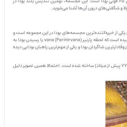
معبدی به نام «رانگیری دامبولو ویهارایا» (Rangiri Dambulu Viharaya) یا «معبد طلایی دامبولا» قرار دارد که میزبان مجسمه طلایی ۶۵ فوتی بودا است. این مجسمه، نهمین تندیس بلند بودا در
لا و شگفتی‌های درون آن‌ها آشنا می‌شوید.
ن یکی از خیره‌کننده‌ترین مجسمه‌های بودا در این مجموعه است و
هزینه کنید. یکی از این مجسمه‌ها تندیسی ۴۵ فوتی از بودای خوابیده است که لحظه پارنیر vana (Parinirvana) یا رسیدن بودا به
یی کامل از چرخه زندگی را به تصویر می‌کشد. در نزدیکی پای این مجسمه، تندیسی از آناندا (Venerable Ananda)، یکی از وفادارترین شاگردان بودا و یکی از مهم‌ترین راهبان بودایی دیده
یکی دیگر از ویژگی‌های منحصربه‌فرد این غار، تصویری از خدای ویشنو است که طبق باورها، در دوران حکومت پادشاه واتاگامینی آبایا (۸۹-۷۷ پیش از میلاد) ساخته شده است. احتمالا همین تصویر دلیل