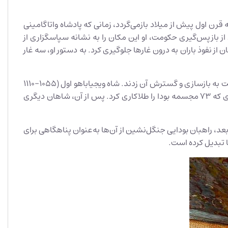
رن اول پیش از میلاد بازمی‌گردد، زمانی که پادشاه واتاگامینی
 و تخت خود را از دست داد و ۱۲ سال در این غارها پناه گرفت. پس از بازپس‌گیری حکومت، او این مکان را به نشانه سپاسگزاری از
 از نفوذ باران به درون غارها جلوگیری کرد. به دستور او، سه غار
اما توسعه این مجموعه در همین دوره متوقف نشد. در قرون بعد، شاهان مختلف برای بزرگداشت آیین بودا و افزایش اعتبار دامبولا، دست به بازسازی و گسترش آن زدند. شاه ویجیاباهو اول (۱۰۵۵-۱۱۱۰
میلادی) معابد را مرمت کرد و شاه کیرتی سری نیسانکامالا (۱۱۸۷-۱۱۹۶ میلادی) نقش مهمی در باشکوه‌تر شدن این مکان داشت، به‌طوری که ۷۳ مجسمه بودا را طلاکاری کرد. پس از آن، شاهان دیگری
عد، راهبان بودایی جنگل‌نشین از آن‌ها به‌عنوان پناهگاهی برای
ا تبدیل کرده است.