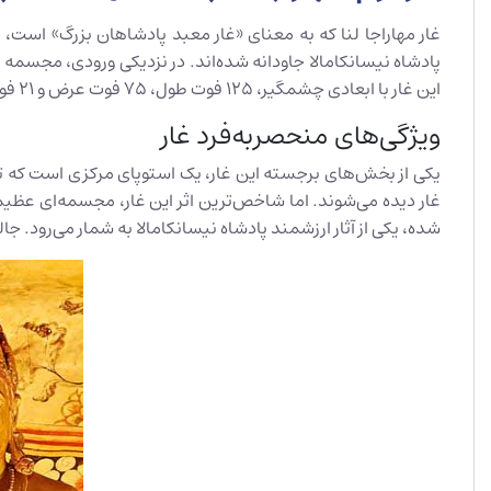
غار مهاراجا لنا که به معنای «غار معبد پادشاهان بزرگ» است، یک
پادشاه نیسانکامالا جاودانه شده‌اند. در نزدیکی ورودی، مجسمه چو
این غار با ابعادی چشمگیر، ۱۲۵ فوت طول، ۷۵ فوت عرض و ۲۱ فوت ارتفاع در بخش ورودی، میزبان حدود ۶۰ مجسمه بودا در حالات مختلف است.
ویژگی‌های منحصربه‌فرد غار
غار دیده می‌شوند. اما شاخص‌ترین اثر این غار، مجسمه‌ای عظیم ا
شده، یکی از آثار ارزشمند پادشاه نیسانکامالا به شمار می‌رود. 