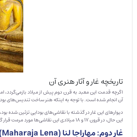
تاریخچه غار و آثار هنری آن
آن انجام شده است. با توجه به اینکه هنر ساخت تندیس‌های بودا پ
دیوارهای این غار در گذشته با نقاشی‌های بودایی تزئین شده بود، ا
این حال، در قرون ۱۷ و ۱۸ میلادی این نقاشی‌ها مورد مرمت قرار گرفتند تا بخش‌هایی از این هنر کهن حفظ شود.
غار دوم: مهاراجا لنا (Maharaja Lena) | غار «پادشاهان بزرگ»