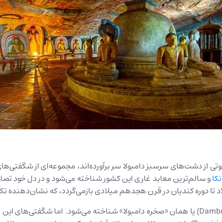
ارتفاع ۱۱۱۸ فوتی از سطح دریا، جایی که صخره‌های عظیم ۶۰۰ فوتی از دشت‌های سرسبز دامبولا سر برآورد
کا
و سالم‌ترین معابد غاری این کشور شناخته می‌شود و در دل خود تصاویر
لاد تا دوره کندیان در قرن هجدهم میلادی بازمی‌گردد، که نشان‌دهنده ت
در میان مردم محلی، این مجموعه با نام «دامبولو گالا» (Dambulu Gala) یا همان «صخره دامبولا» 