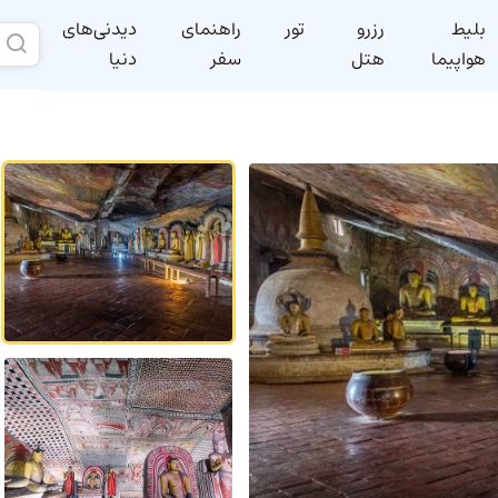
بلیط
رزرو
تور
راهنمای
دیدنی‌های
هواپیما
هتل
سفر
دنیا