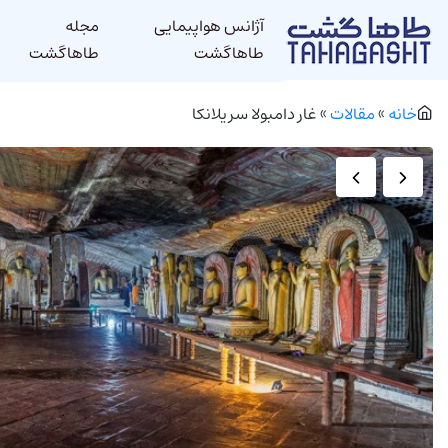
آژانس هواپیمایی
مجله
طاهاگشت
طاهاگشت
خانه
»
مقالات
»
غار دامبولا سریلانکا