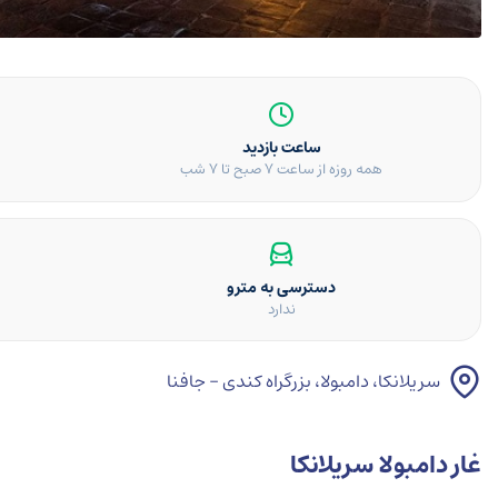
ساعت بازدید
همه روزه از ساعت ۷ صبح تا ۷ شب
دسترسی به مترو
ندارد
سریلانکا، دامبولا، بزرگراه کندی - جافنا
غار دامبولا سریلانکا