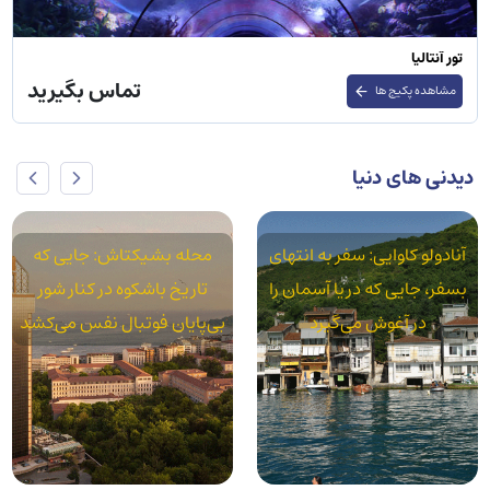
تور آنتالیا
تماس بگیرید
مشاهده پکیج ها
دیدنی های دنیا
تهای
محله بشیکتاش: جایی که
محله آکسارای: استانب
ن را
تاریخ باشکوه در کنار شور
واقعی در سایه قنات‌های
بی‌پایان فوتبال نفس می‌کشد