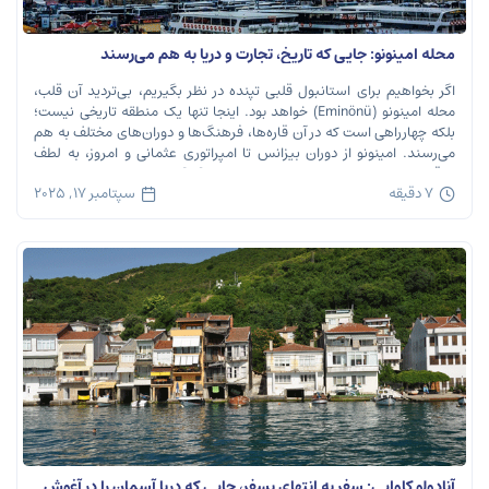
محله امینونو: جایی که تاریخ، تجارت و دریا به هم می‌رسند
اگر بخواهیم برای استانبول قلبی تپنده در نظر بگیریم، بی‌تردید آن قلب،
محله امینونو (Eminönü) خواهد بود. اینجا تنها یک منطقه تاریخی نیست؛
بلکه چهارراهی است که در آن قاره‌ها، فرهنگ‌ها و دوران‌های مختلف به هم
می‌رسند. امینونو از دوران بیزانس تا امپراتوری عثمانی و امروز، به لطف
موقعیت استراتژیک خود در دهانه خلیج شاخ […]
7 دقیقه
سپتامبر 17, 2025
آنادولو کاوایی: سفر به انتهای بسفر، جایی که دریا آسمان را در آغوش