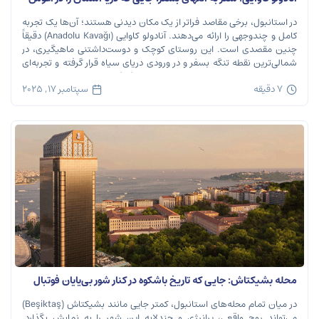
می‌گیرد
در استانبول، برخی مقاصد فراتر از یک مکان دیدنی هستند؛ آن‌ها یک تجربه
کامل و چندوجهی را ارائه می‌دهند. آنادولو کاوایی (Anadolu Kavağı) دقیقاً
چنین مقصدی است. این روستای کوچک و دوست‌داشتنی ماهیگیری، در
شمالی‌ترین نقطه تنگه بسفر و در ورودی دریای سیاه قرار گرفته و تجربه‌ای
بی‌نظیر از تاریخ، طبیعت و طعم‌های اصیل را […]
7 دقیقه
سپتامبر 17, 2025
محله بشیکتاش: جایی که تاریخ باشکوه در کنار شور بی‌پایان فوتبال
نفس می‌کشد
در میان تمام محله‌های استانبول، کمتر جایی مانند بشیکتاش (Beşiktaş)
می‌تواند روح واقعی، پرانرژی و چندلایه این شهر را به نمایش بگذارد.