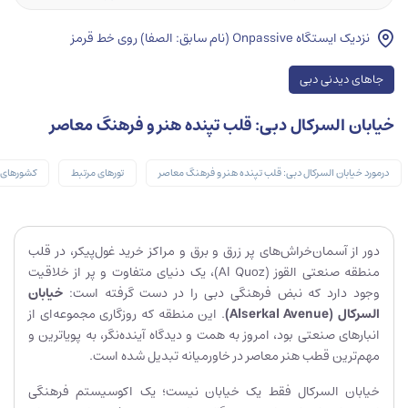
نزدیک ایستگاه Onpassive (نام سابق: الصفا) روی خط قرمز
جاهای دیدنی دبی
خیابان السرکال دبی: قلب تپنده هنر و فرهنگ معاصر
درمورد خیابان السرکال دبی: قلب تپنده هنر و فرهنگ معاصر
تورهای مرتبط
کشورهای 
دور از آسمان‌خراش‌های پر زرق و برق و مراکز خرید غول‌پیکر، در قلب
منطقه صنعتی القوز (Al Quoz)، یک دنیای متفاوت و پر از خلاقیت
وجود دارد که نبض فرهنگی دبی را در دست گرفته است:
خیابان
السرکال
(Alserkal Avenue)
. این منطقه که روزگاری مجموعه‌ای از
انبارهای صنعتی بود، امروز به همت و دیدگاه آینده‌نگر، به پویاترین و
مهم‌ترین قطب هنر معاصر در خاورمیانه تبدیل شده است.
خیابان السرکال فقط یک خیابان نیست؛ یک اکوسیستم فرهنگی