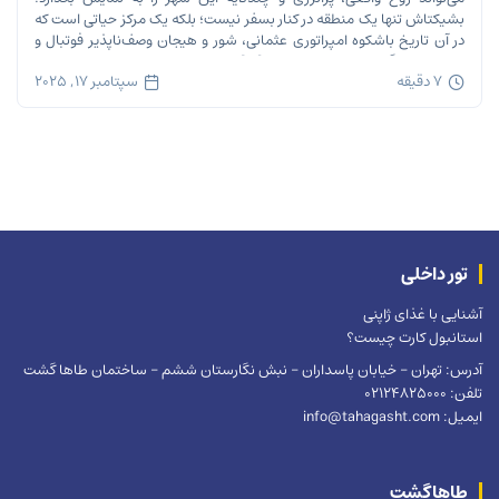
بشیکتاش تنها یک منطقه در کنار بسفر نیست؛ بلکه یک مرکز حیاتی است که
در آن تاریخ باشکوه امپراتوری عثمانی، شور و هیجان وصف‌ناپذیر فوتبال و
ریتم تند زندگی مدرن شهری در هم […]
7 دقیقه
سپتامبر 17, 2025
تور داخلی
آشنایی با غذای ژاپنی
استانبول کارت چیست؟
آدرس: تهران – خیابان پاسداران – نبش نگارستان ششم – ساختمان طاها گشت
تلفن: 02124825000
ایمیل: info@tahagasht.com
طاهاگشت