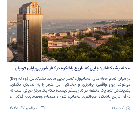
محله بشیکتاش: جایی که تاریخ باشکوه در کنار شور بی‌پایان فوتبال
نفس می‌کشد
در میان تمام محله‌های استانبول، کمتر جایی مانند بشیکتاش (Beşiktaş)
می‌تواند روح واقعی، پرانرژی و چندلایه این شهر را به نمایش بگذارد.
بشیکتاش تنها یک منطقه در کنار بسفر نیست؛ بلکه یک مرکز حیاتی است که
در آن تاریخ باشکوه امپراتوری عثمانی، شور و هیجان وصف‌ناپذیر فوتبال و
ریتم تند زندگی مدرن شهری در هم […]
7 دقیقه
سپتامبر 17, 2025