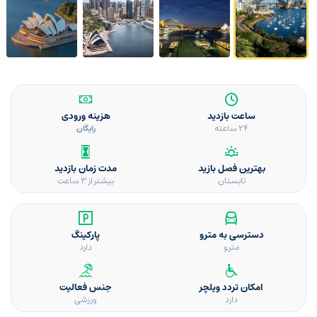
ساعت بازدید
هزینه ورودی
۲۴ ساعته
رایگان
بهترین فصل بازید
مدت زمان بازدید
تابستان
بیشتر از 3 ساعت
دسترسی به مترو
پارکینگ
مترو
دارد
امکان تردد ویلچر
جنس فعالیت
دارد
ورزشی