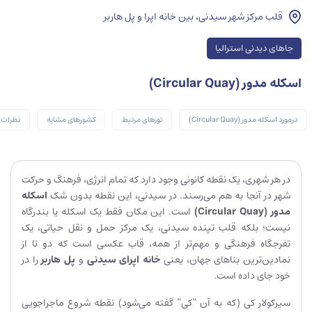
قلب مرکز شهر سیدنی، بین خانه اپرا و پل هاربر
جاهای دیدنی استرالیا
اسکله مدور (Circular Quay)
درمورد اسکله مدور (Circular Quay)
تورهای مرتبط
کشورهای مشابه
نظرات ک
در هر شهری، یک نقطه کانونی وجود دارد که تمام انرژی، فرهنگ و حرکت
شهر در آنجا به هم می‌رسند. در سیدنی، این نقطه بدون شک
اسکله
مدور
(Circular Quay)
است. این مکان فقط یک اسکله یا بندرگاه
نیست؛ بلکه قلب تپنده سیدنی، یک مرکز حمل و نقل حیاتی، یک
تفرجگاه فرهنگی و مهم‌تر از همه، قاب عکسی است که دو تا از
نمادین‌ترین بناهای جهان، یعنی
خانه اپرای سیدنی
و
پل هاربر
را در
خود جای داده است.
سیرکولار کی (که به آن “کی” گفته می‌شود) نقطه شروع ماجراجویی