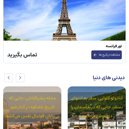
تور روسیه
تماس بگیرید
مشاهده پکیج ها
دیدنی های دنیا
محله بشیکتاش: جایی که
محله آکسارای: استانبول
تاریخ باشکوه در کنار شور
واقعی در سایه قنات‌های رومی
بی‌پایان فوتبال نفس می‌کشد