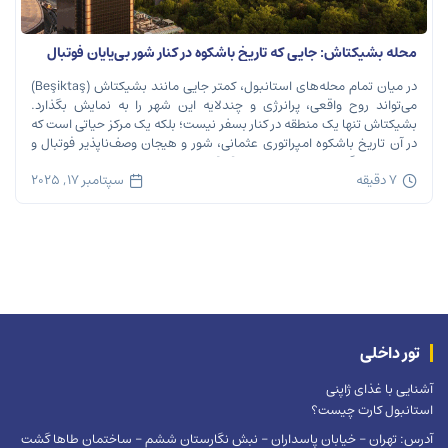
محله بشیکتاش: جایی که تاریخ باشکوه در کنار شور بی‌پایان فوتبال
نفس می‌کشد
در میان تمام محله‌های استانبول، کمتر جایی مانند بشیکتاش (Beşiktaş)
می‌تواند روح واقعی، پرانرژی و چندلایه این شهر را به نمایش بگذارد.
بشیکتاش تنها یک منطقه در کنار بسفر نیست؛ بلکه یک مرکز حیاتی است که
در آن تاریخ باشکوه امپراتوری عثمانی، شور و هیجان وصف‌ناپذیر فوتبال و
ریتم تند زندگی مدرن شهری در هم […]
7 دقیقه
سپتامبر 17, 2025
تور داخلی
آشنایی با غذای ژاپنی
استانبول کارت چیست؟
آدرس: تهران – خیابان پاسداران – نبش نگارستان ششم – ساختمان طاها گشت