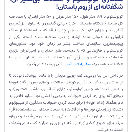
شگفتانه‌ای از روم باستان!
کولوسئوم با 189 متر طول، 156 متر عرض و 50 متر ارتفاع، با مساحت
کل تقریبا 6 هکتار، همچنان رکورد جهانی گینس را به عنوان بزرگ‌ترین
آمفی تئاتر جهان دارد. کولوسئوم چهار طبقه که با استفاده از سنگ
تراورتن به عنوان ماده اولیه و بتن ساخته شده است، یکی از
پیچیده‌ترین سازه‌های ساخت بشر در زمان خود بود. ستون‌های
کولوسئوم و طاق‌هایی که با مجسمه‌های خدایان و امپراتوران تزئین
شده‌اند، برجسته‌ترین ویژگی آن هستند. اگر به معماری این بنا
علاقه‌مند هستید،
سفر به فلورانس
را نیز پیشنهاد می‌کنیم.
در داخل این بنا رومی‌ها کف چوبی میدان را با ماسه پوشانده بودند تا
از لغزش رزمندگان جلوگیری کرده و نظافت نبردهای پس از گلادیاتورها
را آسان کنند! همچنین کولوسئوم دارای آسانسور، ماشین‌آلات ویژه و
درهای تله برای رها کردن حیوانات به زمین اکشن بود. سازه خاصی به
نام هگماتا (Hegmata) برای بلند کردن حیوانات سنگین از هیپوژئوم
(شبکه زیرزمینی تونل‌ها و اتاقک‌ها) به سمت میدان مورداستفاده قرار
می‌گرفت. مبارزان از طریق دروازه زندگی وارد میدان می‌شدند و دروازه
مرگ برای خروج گلادیاتورهایی که در جریان مبارزه کشته می‌شدند،
استفاده می‌شد.