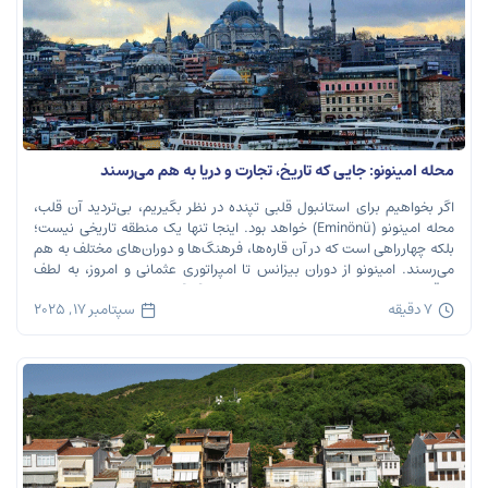
محله امینونو: جایی که تاریخ، تجارت و دریا به هم می‌رسند
اگر بخواهیم برای استانبول قلبی تپنده در نظر بگیریم، بی‌تردید آن قلب،
محله امینونو (Eminönü) خواهد بود. اینجا تنها یک منطقه تاریخی نیست؛
بلکه چهارراهی است که در آن قاره‌ها، فرهنگ‌ها و دوران‌های مختلف به هم
می‌رسند. امینونو از دوران بیزانس تا امپراتوری عثمانی و امروز، به لطف
موقعیت استراتژیک خود در دهانه خلیج شاخ […]
7 دقیقه
سپتامبر 17, 2025