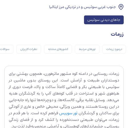
جنوب غربی سوئیس و در نزدیکی مرز ایتالیا
جاهای دیدنی سوئیس
زرمات
درمورد زرمات
تورهای مرتبط
کشورهای مشابه
نظرات کاربران
سوالات 
زرمات، روستایی در دامنه‌ کوه مشهور ماترهورن، همچون بهشتی برای
دوستداران طبیعت و آرامش است. این روستای بدون ماشین در
سوئیس با طبیعتی بکر و فضایی کاملاً ساکت و پاک، فرصت دوری از
هیاهوی شهر و استراحت در قلب کوه‌های آلپ را به گردشگران هدیه
می‌دهد. وسایل نقلیه برقی، کالسکه‌ها، و دوچرخه‌ها تنها راه جابه‌جایی
در این روستا هستند و همین ویژگی، محیطی خالص و عاری از آلودگی
برای ساکنان و گردشگران
تور سوییس
فراهم کرده است. با هر قدم در
زرمات، می‌توان طبیعتی دست‌نخورده را کشف کرد و از فضای زندگی
روستایی، چشم‌اندازهای کوهستانی و آرامشی منحصربه‌فرد لذت برد.