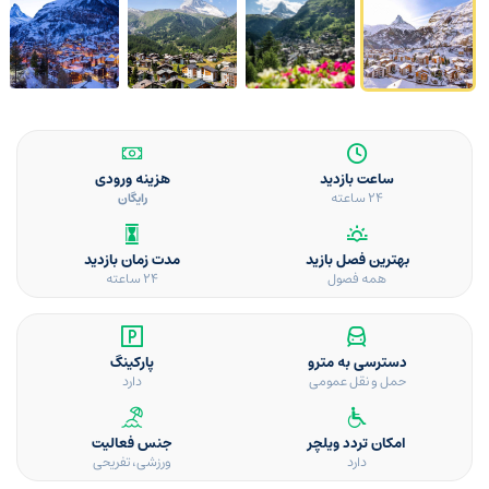
ساعت بازدید
هزینه ورودی
۲۴ ساعته
رایگان
بهترین فصل بازید
مدت زمان بازدید
همه فصول
24 ساعته
دسترسی به مترو
پارکینگ
حمل و نقل عمومی
دارد
امکان تردد ویلچر
جنس فعالیت
دارد
ورزشی، تفریحی