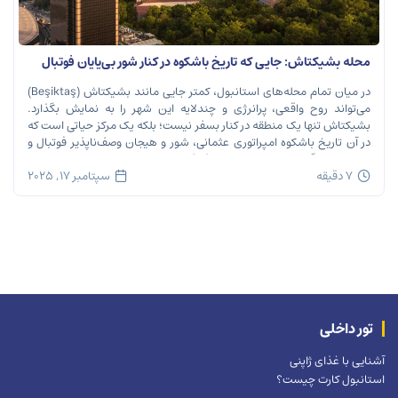
محله بشیکتاش: جایی که تاریخ باشکوه در کنار شور بی‌پایان فوتبال
نفس می‌کشد
در میان تمام محله‌های استانبول، کمتر جایی مانند بشیکتاش (Beşiktaş)
می‌تواند روح واقعی، پرانرژی و چندلایه این شهر را به نمایش بگذارد.
بشیکتاش تنها یک منطقه در کنار بسفر نیست؛ بلکه یک مرکز حیاتی است که
در آن تاریخ باشکوه امپراتوری عثمانی، شور و هیجان وصف‌ناپذیر فوتبال و
ریتم تند زندگی مدرن شهری در هم […]
7 دقیقه
سپتامبر 17, 2025
تور داخلی
آشنایی با غذای ژاپنی
استانبول کارت چیست؟