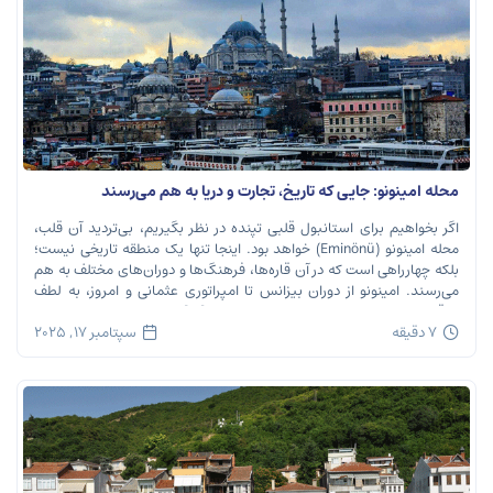
محله امینونو: جایی که تاریخ، تجارت و دریا به هم می‌رسند
اگر بخواهیم برای استانبول قلبی تپنده در نظر بگیریم، بی‌تردید آن قلب،
محله امینونو (Eminönü) خواهد بود. اینجا تنها یک منطقه تاریخی نیست؛
بلکه چهارراهی است که در آن قاره‌ها، فرهنگ‌ها و دوران‌های مختلف به هم
می‌رسند. امینونو از دوران بیزانس تا امپراتوری عثمانی و امروز، به لطف
موقعیت استراتژیک خود در دهانه خلیج شاخ […]
7 دقیقه
سپتامبر 17, 2025