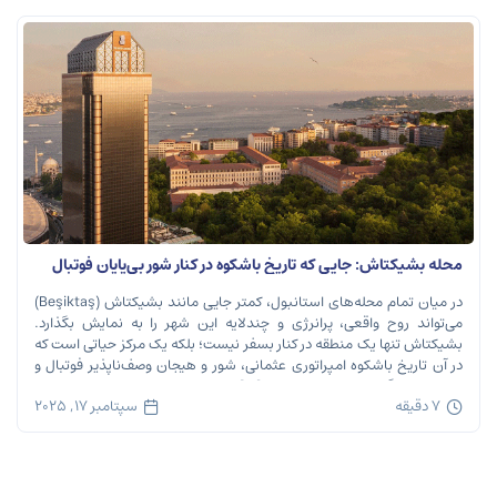
محله بشیکتاش: جایی که تاریخ باشکوه در کنار شور بی‌پایان فوتبال
نفس می‌کشد
در میان تمام محله‌های استانبول، کمتر جایی مانند بشیکتاش (Beşiktaş)
می‌تواند روح واقعی، پرانرژی و چندلایه این شهر را به نمایش بگذارد.
بشیکتاش تنها یک منطقه در کنار بسفر نیست؛ بلکه یک مرکز حیاتی است که
در آن تاریخ باشکوه امپراتوری عثمانی، شور و هیجان وصف‌ناپذیر فوتبال و
ریتم تند زندگی مدرن شهری در هم […]
7 دقیقه
سپتامبر 17, 2025