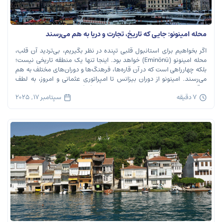
محله امینونو: جایی که تاریخ، تجارت و دریا به هم می‌رسند
اگر بخواهیم برای استانبول قلبی تپنده در نظر بگیریم، بی‌تردید آن قلب،
محله امینونو (Eminönü) خواهد بود. اینجا تنها یک منطقه تاریخی نیست؛
بلکه چهارراهی است که در آن قاره‌ها، فرهنگ‌ها و دوران‌های مختلف به هم
می‌رسند. امینونو از دوران بیزانس تا امپراتوری عثمانی و امروز، به لطف
موقعیت استراتژیک خود در دهانه خلیج شاخ […]
7 دقیقه
سپتامبر 17, 2025