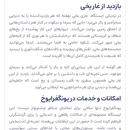
بازدید از غار یخی
در نزدیکی ایستگاه، غاری یخی نهفته که هر بازدیدکننده را به دنیایی
سحرآمیز و بکر می‌برد؛ جایی که سرما و سکوت در کنار هم داستان‌هایی
از اعماق زمین روایت می‌کنند. دیوارهای این غار پوشیده از یخ‌های
شفاف و کریستالی هستند که درخشششان با هر نوری که از لایه‌های
یخی عبور می‌کند، شکوه خاصی به فضا می‌بخشد. اینجا می‌توانید
مجسمه‌های یخی، نقش‌های پیچیده و بافت‌های شگفت‌آوری را ببینید
که طبیعت با هنرمندی کامل آن‌ها را آفریده است.
هر گوشه از این غار، زیبایی‌ای تازه و بکر را آشکار می‌کند و سرمای
موجود، حس تجربه‌ای ناب و دلنشین را بر جای می‌گذارد. بازدید از این
غار یخی همچون سفری به قلب زمستان و یخ است که خاطره‌ای
بی‌همتا و دیدنی برای هر ماجراجویی به ارمغان می‌آورد.
امکانات و خدمات در یونگفرایوخ
یونگفرایوخ تنها مکانی برای تماشای مناظر چشم‌نواز نیست؛ این
ایستگاه مجموعه‌ای از امکانات رفاهی و خدماتی را برای گردشگران
فراهم کرده است تا حضور در این ارتفاعات بی‌همتا، تجربه‌ای لذت‌بخش
و راحت باشد. رستوران‌های محلی با غذاهای سنتی سوئیسی،