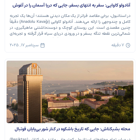
آنادولو کاوایی: سفر به انتهای بسفر، جایی که دریا آسمان را در آغوش
می‌گیرد
در استانبول، برخی مقاصد فراتر از یک مکان دیدنی هستند؛ آن‌ها یک تجربه
کامل و چندوجهی را ارائه می‌دهند. آنادولو کاوایی (Anadolu Kavağı) دقیقاً
چنین مقصدی است. این روستای کوچک و دوست‌داشتنی ماهیگیری، در
شمالی‌ترین نقطه تنگه بسفر و در ورودی دریای سیاه قرار گرفته و تجربه‌ای
بی‌نظیر از تاریخ، طبیعت و طعم‌های اصیل را […]
7 دقیقه
سپتامبر 17, 2025
محله بشیکتاش: جایی که تاریخ باشکوه در کنار شور بی‌پایان فوتبال
نفس می‌کشد
در میان تمام محله‌های استانبول، کمتر جایی مانند بشیکتاش (Beşiktaş)