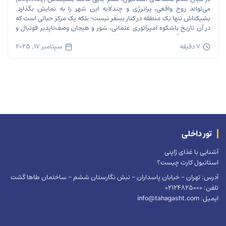
می‌تواند روح واقعی، پرانرژی و چندلایه این شهر را به نمایش بگذارد.
بشیکتاش تنها یک منطقه در کنار بسفر نیست؛ بلکه یک مرکز حیاتی است که
در آن تاریخ باشکوه امپراتوری عثمانی، شور و هیجان وصف‌ناپذیر فوتبال و
ریتم تند زندگی مدرن شهری در هم […]
7 دقیقه
سپتامبر 17, 2025
تور داخلی
آشنایی با غذای ژاپنی
استانبول کارت چیست؟
آدرس: تهران – خیابان پاسداران – نبش نگارستان ششم – ساختمان طاها گشت
تلفن: 02124825000
ایمیل: info@tahagasht.com