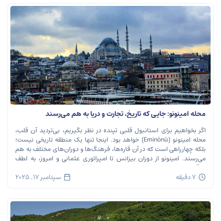
محله امینونو: جایی که تاریخ، تجارت و دریا به هم می‌رسند
اگر بخواهیم برای استانبول قلبی تپنده در نظر بگیریم، بی‌تردید آن قلب،
محله امینونو (Eminönü) خواهد بود. اینجا تنها یک منطقه تاریخی نیست؛
بلکه چهارراهی است که در آن قاره‌ها، فرهنگ‌ها و دوران‌های مختلف به هم
می‌رسند. امینونو از دوران بیزانس تا امپراتوری عثمانی و امروز، به لطف
موقعیت استراتژیک خود در دهانه خلیج شاخ […]
7 دقیقه
سپتامبر 17, 2025