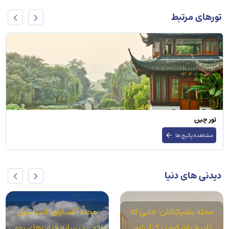
تورهای مرتبط
تور چین
مشاهده پکیج ها
دیدنی های دنیا
محله بشیکتاش: جایی که
محله آکسارای: استانبول
تاریخ باشکوه در کنار شور
واقعی در سایه قنات‌های رومی