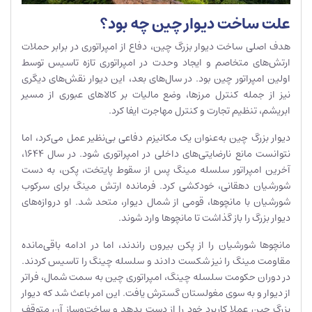
علت ساخت دیوار چین چه بود؟
هدف اصلی ساخت دیوار بزرگ چین، دفاع از امپراتوری در برابر حملات
ارتش‌های متخاصم و ایجاد وحدت در امپراتوری تازه تاسیس توسط
اولین امپراتور چین بود. در سال‌های بعد، این دیوار نقش‌های دیگری
نیز از جمله کنترل مرزها، وضع مالیات بر کالاهای عبوری از مسیر
ابریشم، تنظیم تجارت و کنترل مهاجرت ایفا کرد.
دیوار بزرگ چین به‌عنوان یک مکانیزم دفاعی بی‌نظیر عمل می‌کرد، اما
نتوانست مانع نارضایتی‌های داخلی در امپراتوری شود. در سال ۱۶۴۴،
آخرین امپراتور سلسله مینگ پس از سقوط پایتخت، پکن، به دست
شورشیان دهقانی، خودکشی کرد. فرمانده ارتش مینگ برای سرکوب
شورشیان با مانچوها، قومی از شمال دیوار، متحد شد. او دروازه‌های
دیوار بزرگ را باز گذاشت تا مانچوها وارد شوند.
مانچوها شورشیان را از پکن بیرون راندند، اما در ادامه باقی‌مانده
مقاومت مینگ را نیز شکست دادند و سلسله چینگ را تاسیس کردند.
در دوران حکومت سلسله چینگ، امپراتوری چین به سمت شمال، فراتر
از دیوار و به سوی مغولستان گسترش یافت. این امر باعث شد که دیوار
بزرگ چین عملا کاربرد خود را از دست بدهد و ساخت‌وساز آن متوقف