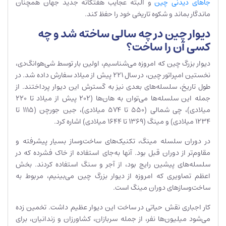
جاهای دیدنی چین
و البته عجایب هفتگانه جدید جهان همچنان
ماندگار بماند و شکوه تاریخی خود را حفظ کند.
دیوار چین در چه سالی ساخته شد و چه
کسی آن را ساخت؟
دیوار بزرگ چین که امروزه می‌شناسیم، اولین بار توسط شی‌هوانگ‌دی،
نخستین امپراتور چین، در سال ۲۲۱ پیش از میلاد سفارش داده شد. در
طول تاریخ، سلسله‌های بعدی نیز به گسترش این دیوار پرداختند. از
جمله این سلسله‌ها می‌توان به هان‌ها (۲۰۲ پیش از میلاد تا ۲۲۰
میلادی)، چی شمالی (۵۵۰ تا ۵۷۴ میلادی)، جین جورچن (۱۱۱۵ تا
۱۲۳۴ میلادی) و مینگ (۱۳۶۹ تا ۱۶۴۴ میلادی) اشاره کرد.
در دوران سلسله مینگ، تکنیک‌های ساخت‌وساز بسیار پیشرفته و
مقاوم‌تر از دوران قبل بود. آنها به‌جای استفاده از خاک فشرده که در
سلسله‌های پیشین رایج بود، از آجر و سنگ استفاده کردند. بخش
اعظم تصاویری که امروزه از دیوار بزرگ چین می‌بینیم، مربوط به
ساخت‌وسازهای دوران مینگ است.
کار اجباری نقش حیاتی در ساخت این دیوار عظیم داشت. تخمین زده
می‌شود میلیون‌ها نفر، از جمله سربازان، کشاورزان و زندانیان، برای