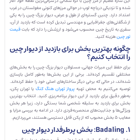
این سازه عظیم از مرز چین با کره شمالی در شرقی‌ترین نقطه خود آغاز
شده و تا نزدیکی دریاچه لوپ در حوالی مرزهای کنونی مغولستان در غرب
امتداد دارد. چنین گستره‌ای از طول و عرض، دیوار بزرگ چین را به یکی
از شگفتی‌های جغرافیایی و مهندسی تبدیل کرده است که بازدید از آن،
سفری به تاریخ چین محسوب می‌شود و ارزشش را دارد که بابت
قیمت
تور چین
هزینه کنید.
چگونه بهترین بخش برای بازدید از دیوار چین
را انتخاب کنیم؟
برای حفظ این میراث جهانی، مسئولان دیوار بزرگ چین را به بخش‌های
مختلفی تقسیم کرده‌اند. برخی از این بخش‌ها به‌طور کامل بازسازی
شده‌اند، در حالی که برخی دیگر ساختارهای اصلی خود را حفظ کرده‌اند.
توصیه می‌کنیم به محض تهیه
پرواز تهران هنگ کنگ
یا تهران پکن،
به‌طور دقیق برای بازدید از این دیوار برنامه‌ریزی کنید. انتخاب بهترین
بخش برای بازدید به سلیقه شخصی شما بستگی دارد، زیرا هر بخش
ویژگی‌ها و جذابیت‌های منحصربه‌فردی دارد. در ادامه به بررسی مزایا و
معایب ۵ بخش محبوب که از پکن قابل دسترسی هستند، می‌پردازیم.
1. Badaling: بخش پرطرفدار دیوار چین
بخش بادالینگ یکی از بازسازی‌شده‌ترین قسمت‌های دیوار بزرگ چین