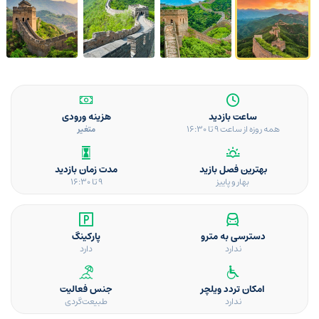
ساعت بازدید
هزینه ورودی
همه روزه از ساعت ۹ تا ۱۶:۳۰
متغیر
بهترین فصل بازید
مدت زمان بازدید
بهار و پاییز
۹ تا ۱۶:۳۰
دسترسی به مترو
پارکینگ
ندارد
دارد
امکان تردد ویلچر
جنس فعالیت
ندارد
طبیعت‌گردی