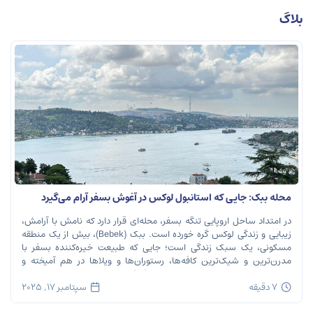
بلاگ
محله ببک: جایی که استانبول لوکس در آغوش بسفر آرام می‌گیرد
در امتداد ساحل اروپایی تنگه بسفر، محله‌ای قرار دارد که نامش با آرامش،
زیبایی و زندگی لوکس گره خورده است. ببک (Bebek)، بیش از یک منطقه
مسکونی، یک سبک زندگی است؛ جایی که طبیعت خیره‌کننده بسفر با
مدرن‌ترین و شیک‌ترین کافه‌ها، رستوران‌ها و ویلاها در هم آمیخته و
تصویری بی‌نظیر از استانبول معاصر را به […]
7 دقیقه
سپتامبر 17, 2025