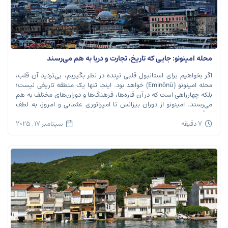
محله امینونو: جایی که تاریخ، تجارت و دریا به هم می‌رسند
اگر بخواهیم برای استانبول قلبی تپنده در نظر بگیریم، بی‌تردید آن قلب،
محله امینونو (Eminönü) خواهد بود. اینجا تنها یک منطقه تاریخی نیست؛
بلکه چهارراهی است که در آن قاره‌ها، فرهنگ‌ها و دوران‌های مختلف به هم
می‌رسند. امینونو از دوران بیزانس تا امپراتوری عثمانی و امروز، به لطف
موقعیت استراتژیک خود در دهانه خلیج شاخ […]
7 دقیقه
سپتامبر 17, 2025