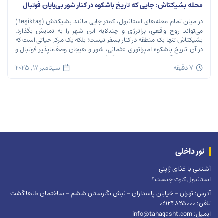
محله بشیکتاش: جایی که تاریخ باشکوه در کنار شور بی‌پایان فوتبال
نفس می‌کشد
در میان تمام محله‌های استانبول، کمتر جایی مانند بشیکتاش (Beşiktaş)
می‌تواند روح واقعی، پرانرژی و چندلایه این شهر را به نمایش بگذارد.
بشیکتاش تنها یک منطقه در کنار بسفر نیست؛ بلکه یک مرکز حیاتی است که
در آن تاریخ باشکوه امپراتوری عثمانی، شور و هیجان وصف‌ناپذیر فوتبال و
ریتم تند زندگی مدرن شهری در هم […]
7 دقیقه
سپتامبر 17, 2025
تور داخلی
آشنایی با غذای ژاپنی
استانبول کارت چیست؟
آدرس: تهران – خیابان پاسداران – نبش نگارستان ششم – ساختمان طاها گشت
تلفن: 02124825000
ایمیل: info@tahagasht.com