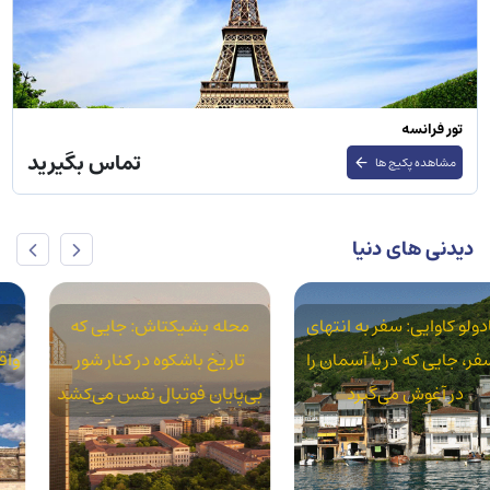
تور روسیه
تماس بگیرید
مشاهده پکیج ها
دیدنی های دنیا
محله بشیکتاش: جایی که
محله آکسارای: استانبول
تاریخ باشکوه در کنار شور
واقعی در سایه قنات‌های رومی
بی‌پایان فوتبال نفس می‌کشد