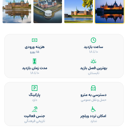
ساعت بازدید
هزینه ورودی
10 تا 18
15 یورو
بهترین فصل بازید
مدت زمان بازدید
تابستان
10 تا 18
دسترسی به مترو
پارکینگ
حمل و نقل عمومی
دارد
امکان تردد ویلچر
جنس فعالیت
ندارد
تاریخی فرهنگی