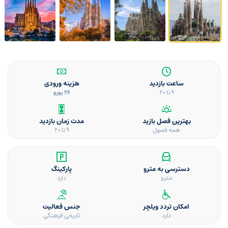
ساعت بازدید
هزینه ورودی
9 تا 20
26 یورو
بهترین فصل بازید
مدت زمان بازدید
همه فصول
9 تا 20
دسترسی به مترو
پارکینگ
مترو
دارد
امکان تردد ویلچر
جنس فعالیت
دارد
تاریخی فرهنگی