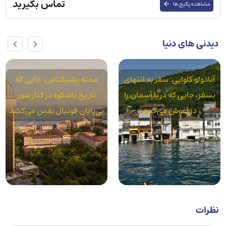
تماس بگیرید
مشاهده پکیج ها
دیدنی های دنیا
محله بشیکتاش: جایی که
محله آکسارای: استانبول
تاریخ باشکوه در کنار شور
واقعی در سایه قنات‌های رومی
بی‌پایان فوتبال نفس می‌کشد
نظرات