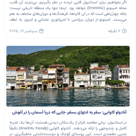
اگر بخواهیم برای استانبول قلبی تپنده در نظر بگیریم، بی‌تردید آن قلب،
محله امینونو (Eminönü) خواهد بود. اینجا تنها یک منطقه تاریخی نیست؛
بلکه چهارراهی است که در آن قاره‌ها، فرهنگ‌ها و دوران‌های مختلف به هم
می‌رسند. امینونو از دوران بیزانس تا امپراتوری عثمانی و امروز، به لطف
موقعیت استراتژیک خود در دهانه خلیج شاخ […]
7 دقیقه
سپتامبر 17, 2025
آنادولو کاوایی: سفر به انتهای بسفر، جایی که دریا آسمان را در آغوش
می‌گیرد
در استانبول، برخی مقاصد فراتر از یک مکان دیدنی هستند؛ آن‌ها یک تجربه
کامل و چندوجهی را ارائه می‌دهند. آنادولو کاوایی (Anadolu Kavağı) دقیقاً
چنین مقصدی است. این روستای کوچک و دوست‌داشتنی ماهیگیری، در