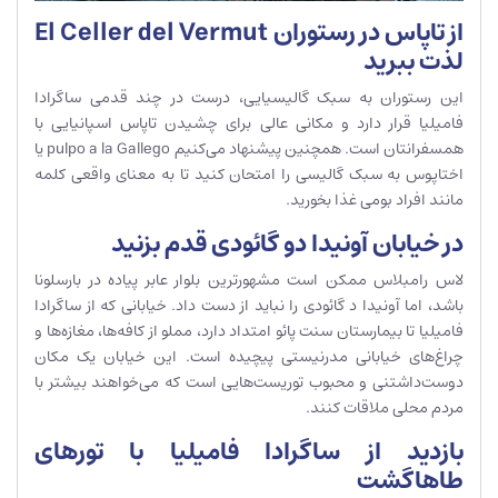
از تاپاس در رستوران El Celler del Vermut
لذت ببرید
این رستوران به سبک گالیسیایی، درست در چند قدمی ساگرادا
فامیلیا قرار دارد و مکانی عالی برای چشیدن تاپاس اسپانیایی با
همسفرانتان است. همچنین پیشنهاد می‌کنیم pulpo a la Gallego یا
اختاپوس به سبک گالیسی را امتحان کنید تا به معنای واقعی کلمه
مانند افراد بومی غذا بخورید.
در خیابان آونیدا دو گائودی قدم بزنید
لاس رامبلاس ممکن است مشهورترین بلوار عابر پیاده در بارسلونا
باشد، اما آونیدا د گائودی را نباید از دست داد. خیابانی که از ساگرادا
فامیلیا تا بیمارستان سنت پائو امتداد دارد، مملو از کافه‌ها، مغازه‌ها و
چراغ‌های خیابانی مدرنیستی پیچیده است. این خیابان یک مکان
دوست‌داشتنی و محبوب توریست‌هایی است که می‌خواهند بیشتر با
مردم محلی ملاقات کنند.
بازدید از ساگرادا فامیلیا با تورهای
طاهاگشت