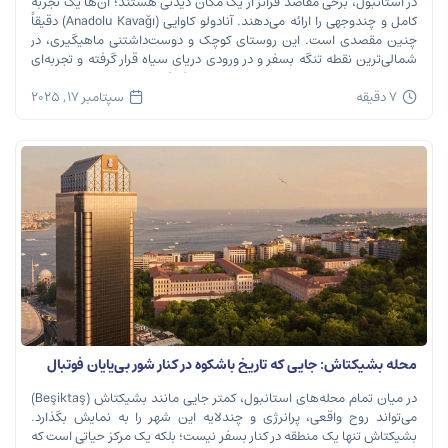
در استانبول، برخی مقاصد فراتر از یک مکان دیدنی هستند؛ آن‌ها یک تجربه
کامل و چندوجهی را ارائه می‌دهند. آنادولو کاوایی (Anadolu Kavağı) دقیقاً
چنین مقصدی است. این روستای کوچک و دوست‌داشتنی ماهیگیری، در
شمالی‌ترین نقطه تنگه بسفر و در ورودی دریای سیاه قرار گرفته و تجربه‌ای
بی‌نظیر از تاریخ، طبیعت و طعم‌های اصیل را […]
7 دقیقه
سپتامبر 17, 2025
محله بشیکتاش: جایی که تاریخ باشکوه در کنار شور بی‌پایان فوتبال
نفس می‌کشد
در میان تمام محله‌های استانبول، کمتر جایی مانند بشیکتاش (Beşiktaş)
می‌تواند روح واقعی، پرانرژی و چندلایه این شهر را به نمایش بگذارد.
بشیکتاش تنها یک منطقه در کنار بسفر نیست؛ بلکه یک مرکز حیاتی است که