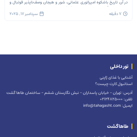
در آن تاریخ باشکوه امپراتوری عثمانی، شور و هیجان وصف‌ناپذیر فوتبال و
ریتم تند زندگی مدرن شهری در هم […]
7 دقیقه
سپتامبر 17, 2025
تور داخلی
آشنایی با غذای ژاپنی
استانبول کارت چیست؟
آدرس: تهران – خیابان پاسداران – نبش نگارستان ششم – ساختمان طاها گشت
تلفن: 02124825000
ایمیل: info@tahagasht.com
طاهاگشت