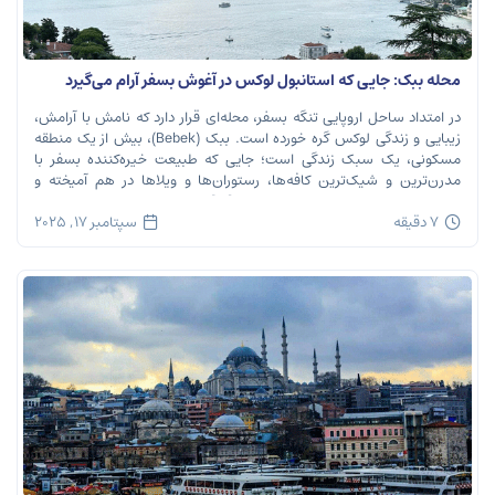
محله ببک: جایی که استانبول لوکس در آغوش بسفر آرام می‌گیرد
در امتداد ساحل اروپایی تنگه بسفر، محله‌ای قرار دارد که نامش با آرامش،
زیبایی و زندگی لوکس گره خورده است. ببک (Bebek)، بیش از یک منطقه
مسکونی، یک سبک زندگی است؛ جایی که طبیعت خیره‌کننده بسفر با
مدرن‌ترین و شیک‌ترین کافه‌ها، رستوران‌ها و ویلاها در هم آمیخته و
تصویری بی‌نظیر از استانبول معاصر را به […]
7 دقیقه
سپتامبر 17, 2025