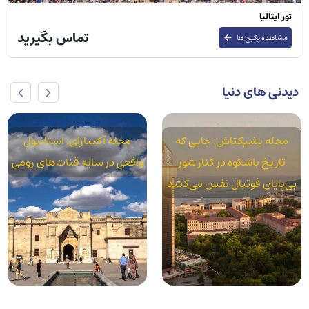
تور ایتالیا
تماس بگیرید
مشاهده پکیج ها
دیدنی های دنیا
محله بشیکتاش: جایی که
محله آکسارای: استانبول
تاریخ باشکوه در کنار شور
واقعی در سایه قنات‌های رومی
بی‌پایان فوتبال نفس می‌کشد