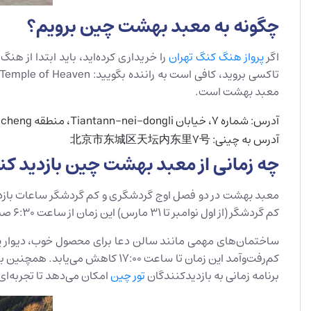
چگونه به معبد بهشت چین برویم؟
اگر
پرواز هنگ کنگ تهران
معبد بهشت است.
آدرس: شماره ۷، خیابان Tiantann-nei-dongli، منطقه Dongcheng، پکن
آدرس به چینی: 北京市东城区天坛内东里7号
چه زمانی از معبد بهشت چین بازدید کن
کم گردشگر (از اول نوامبر تا ۳۱ مارس) این زمان از ساعت ۶:۳۰ صبح آغاز می‌شود. در هر دو فصل دروازه اصلی تا ساعت ۲۲:۰۰ شب بسته می‌شود.
برنامه زمانی به بازدیدکنندگان
تور چین
امکان می‌دهد تا تجربه‌ای 