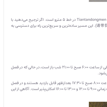
را خریداری کرده‌اید، باید ابتدا از هنگ کنگ به پکن بروید. از آنجا نزدیک‌ترین ایستگاه مترو به معبد، ایستگاه Tiantandongmen در خط ۵ مترو است. اگر ترجیح می‌دهید با
تاکسی بروید، کافی است به راننده بگویید: Please take me to the East Gate of the Temple of Heaven. (به چینی: 请带我去天坛东门). این مسیر ساده‌ترین و سریع‌ترین راه برای دسترسی به
معبد بهشت در دو فصل اوج گردشگری و کم گردشگر ساعات بازدید متفاوتی دارد. در فصل پرگردشگر (از اول آوریل تا ۳۱ اکتبر)، دروازه اصلی از ساعت ۶:۰۰ صبح تا ۲۱:۰۰ شب باز است، در حالی که در فصل
ساختمان‌های مهمی مانند سالن دعا برای محصول خوب، دیوار پژواک، سکوی مدور یا قربانگاه و اداره موسیقی الهی در فصل شلوغ از ساعت ۸:۰۰ صبح تا ۱۷:۳۰ بعدازظهر قابل بازدید هستند و در فصل
کم‌رفت‌وآمد این زمان تا ساعت ۱۷:۰۰ کاهش می‌یابد. همچنین بازدید از کاخ روزه‌داری و غرفه قصابی تنها از سه‌شنبه تا یکشنبه در دو بازه زمانی ۹:۰۰ تا ۱۲:۰۰ و ۱۳:۰۰ تا ۱۶:۰۰ امکان‌پذیر است. آگاهی از این