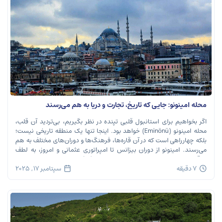
محله امینونو: جایی که تاریخ، تجارت و دریا به هم می‌رسند
اگر بخواهیم برای استانبول قلبی تپنده در نظر بگیریم، بی‌تردید آن قلب،
محله امینونو (Eminönü) خواهد بود. اینجا تنها یک منطقه تاریخی نیست؛
بلکه چهارراهی است که در آن قاره‌ها، فرهنگ‌ها و دوران‌های مختلف به هم
می‌رسند. امینونو از دوران بیزانس تا امپراتوری عثمانی و امروز، به لطف
موقعیت استراتژیک خود در دهانه خلیج شاخ […]
7 دقیقه
سپتامبر 17, 2025