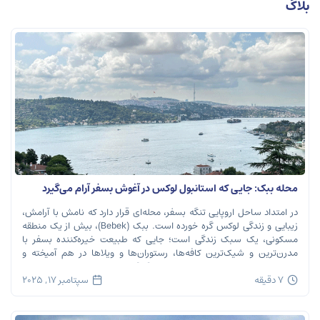
بلاگ
محله ببک: جایی که استانبول لوکس در آغوش بسفر آرام می‌گیرد
در امتداد ساحل اروپایی تنگه بسفر، محله‌ای قرار دارد که نامش با آرامش،
زیبایی و زندگی لوکس گره خورده است. ببک (Bebek)، بیش از یک منطقه
مسکونی، یک سبک زندگی است؛ جایی که طبیعت خیره‌کننده بسفر با
مدرن‌ترین و شیک‌ترین کافه‌ها، رستوران‌ها و ویلاها در هم آمیخته و
تصویری بی‌نظیر از استانبول معاصر را به […]
7 دقیقه
سپتامبر 17, 2025