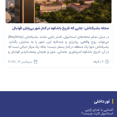
محله بشیکتاش: جایی که تاریخ باشکوه در کنار شور بی‌پایان فوتبال
نفس می‌کشد
در میان تمام محله‌های استانبول، کمتر جایی مانند بشیکتاش (Beşiktaş)
می‌تواند روح واقعی، پرانرژی و چندلایه این شهر را به نمایش بگذارد.
بشیکتاش تنها یک منطقه در کنار بسفر نیست؛ بلکه یک مرکز حیاتی است که
در آن تاریخ باشکوه امپراتوری عثمانی، شور و هیجان وصف‌ناپذیر فوتبال و
ریتم تند زندگی مدرن شهری در هم […]
7 دقیقه
سپتامبر 17, 2025
تور داخلی
آشنایی با غذای ژاپنی
استانبول کارت چیست؟