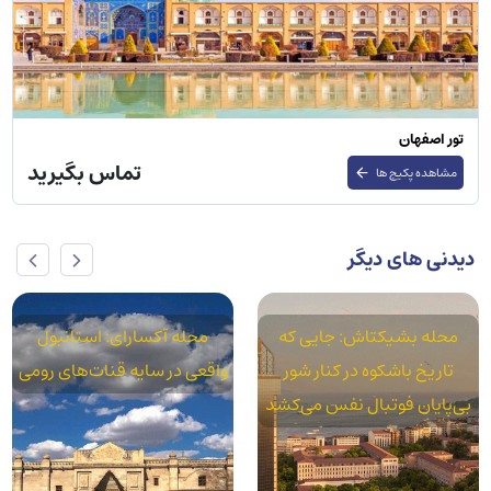
تور اصفهان
تماس بگیرید
مشاهده پکیج ها
دیدنی های دیگر
محله بشیکتاش: جایی که
محله آکسارای: استانبول
تاریخ باشکوه در کنار شور
واقعی در سایه قنات‌های رومی
بی‌پایان فوتبال نفس می‌کشد