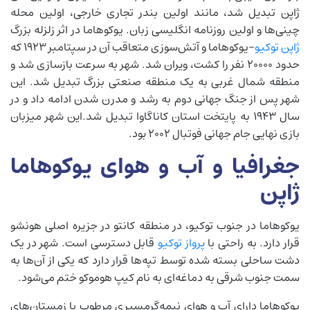
ژاپن تبدیل شد، مانند اولین بندر تجاری خارجی، اولین محله
چینی‌ها و اولین روزنامه انگلیسی زبان. یوکوهاما در اثر زلزله بزرگ
ژاپن توکیو
-یوکوهاما و آتش‌سوزی متعاقب آن در سپتامبر 1923 که
حدود 20000 نفر را کشت، ویران شد. شهر به سرعت بازسازی شد و
منطقه شمال غربی به یک منطقه صنعتی بزرگ تبدیل شد. این
شهر پس از جنگ جهانی دوم به رشد و مدرن شدن ادامه داد و در
سال 1943 به پایتخت استان کاناگاوا تبدیل شد.این شهر میزبان
بازی نهایی جام جهانی فوتبال 2002 بود.
جغرافیا و آب و هوای یوکوهاما
ژاپن
یوکوهاما در جنوب توکیو، در منطقه کانتو در جزیره اصلی هونشو
قرار دارد. به راحتی با
پرواز توکیو
قابل دسترسی است. شهر در یک
دشت ساحلی بسته شده توسط تپه‌ها قرار دارد که یکی از آن‌ها به
سمت جنوب شرقی به دماغه‌ای به نام کیپ هوموکو ختم می‌شود.
یوکوهاما دارای آب و هوای نیمه‌گرمسیری مرطوب با زمستان‌های