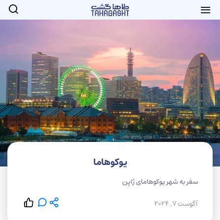
یوکوهاما
سفر به شهر یوکوهامای ژاپن
آگوست 7, 2024