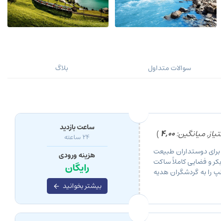
سوالات متداول
بلاگ
ساعت بازدید
یاز, میانگین:
4,00
)
24 ساعته
 برای دوستداران طبیعت
هزینه ورودی
ر و فضایی کاملاً ساکت
رایگان
پ را به گردشگران هدیه
جایی […]
بیشتر بخوانید