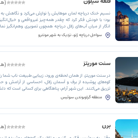
قلعه شیلون
(هنو
نسیم خنک دریاچه لمان موهایش را نوازش می‌کرد و نگاهش به 
بود؛ با خودش فکر کرد که چقدر همه‌چیز غیرواقعی و خیال‌انگیز
انگار از میان آب‌های زلال دریاچه همچون تصویری وهم‌انگیز نمای
قدمی که به این بنای باشکوه نزدیک‌تر می‌شد، عظمت دیوارها […]
سواحل دریاچه ژنو، نزدیک به شهر مونترو
سنت موریتز
(هنو
در سنت موریتز، از همان لحظه‌ی ورود، زیبایی طبیعت ناب شما را
کوه‌های پوشیده از برف و آسمان زلال، احساسی از آرامش و ح
تزریق می‌کنند. این شهر آرام، پناهگاهی برای کسانی است که دل
از سروصدا و شلوغی‌های زندگی روزمره خسته‌اند. بعد […]
منطقه گراوبوندن سوئیس
برن
(هنو
وقتی به سوئیس فکر می‌کنیم، مناظر بکر، کوه‌های پوشیده از ب