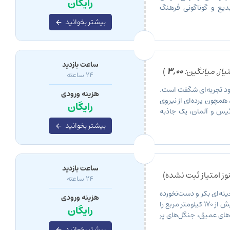
رایگان
دیع و گوناگونی فرهنگ
ز […]
بیشتر بخوانید
ساعت بازدید
یاز, میانگین:
3,00
)
24 ساعته
ود تجربه‌ای شگفت است.
هزینه ورودی
 همچون پرده‌ای از نیروی
رایگان
ئیس و آلمان، یک جاذبه
بیشتر بخوانید
ساعت بازدید
ز امتیاز ثبت نشده)
24 ساعته
نه‌ای بکر و دست‌نخورده
هزینه ورودی
در دل کوه‌های آلپ سوئیس آرمیده است. این پارک که مساحتی بیش از ۱۷۰ کیلومتر مربع را
رایگان
‌های عمیق، جنگل‌های پر
بیشتر بخوانید