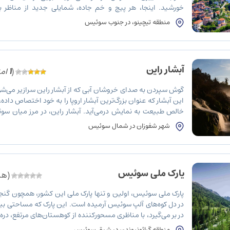
خورشید. اینجا، هر پیچ و خم جاده، شمایلی جدید از مناظر ب
سوئیس به شما نشان می‌دهد. لوگانو، دومین شهر بزرگ تیچینو و ا
منطقه تیچینو، در جنوب سوئیس
آبشار راین
(
1
امت
گوش سپردن به صدای خروشان آبی که از آبشار راین سرازیر می‌ش
این آبشار که عنوان بزرگ‌ترین آبشار اروپا را به خود اختصاص داده،
خالص طبیعت به نمایش درمی‌آید. آبشار راین، در مرز میان سو
طبیعی است که سفر به آن سفری به طبیعت […]
شهر شفوزان در شمال سوئیس
پارک ملی سوئیس
(هنو
پارک ملی سوئیس، اولین و تنها پارک ملی این کشور، همچون گنجی
در بر می‌گیرد، با مناظری مسحورکننده از کوهستان‌های مرتفع، دره
رمز و راز و چمنزارهای سرسبز، هر بازدیدکننده‌ای که با […]
منطقه گرائونبوندن در شرق سوئیس