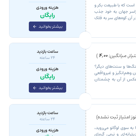
ا است که با طبیعت بکر و
هزینه ورودی
سراسر جهان به خود جذب
رایگان
آن کوه‌های سر به فلک
 تیچینو، […]
بیشتر بخوانید
ساعت بازدید
یاز, میانگین:
4,00
)
24 ساعته
گ‌ها و سنت‌های دیگر؟
هزینه ورودی
ن وهم‌انگیز و غیرواقعی
رایگان
، عکس از آن به چشمتان
اشی‌هاست!». به هر حال،
بیشتر بخوانید
ساعت بازدید
ز امتیاز ثبت نشده)
24 ساعته
 به سوی لوگانو می‌روید،
هزینه ورودی
رانه‌ای و نرمی گرمای