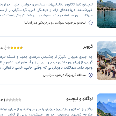
تیچینو، تنها کانتون ایتالیایی‌زبان سوئیس، جواهری پنهان در اروپ
خیره‌کننده، دریاچه‌های آرام و فرهنگی غنی، گردشگران را از 
می‌کند. این منطقه در جنوب سوئیس، بهشت کوچکی است که در 
کشیده و آب‌های زلال دریاچه‌ها، مناظری شگفت‌انگیز خلق کرده‌اند.
تیچینو در جنوب سوئیس و در نزدیکی مرز ایتالیا
گرویر
(
1
امت
چه چیزی هیجان‌انگیزتر از چشیدن مزه‌های جدید و کشف فرهن
گرویر، از زیباترین جاهای دیدنی سویس زیر آسمان این کشور چنا
وجود دارد. همانقدر باورنکردنی که وقتی جایی، خیلی ناگهانی
می‌خورد، با خود می‌گویید: «این که واقعی نیست!» یا «شبیه نق
منطقه فریبورگ در غرب سوئیس
[…]
لوگانو و تیچینو
(هنو
وقتی جاده‌های پیچ‌درپیچ تیچینو را طی می‌کنید و از میان کوه‌ها
متوجه تغییری محسوس در هوا می‌شوید؛ بویی از گیاهان مدیت