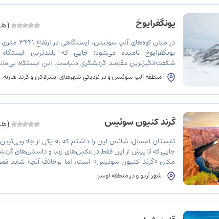
یونگفرایوخ
(هنو
در میان کوه‌های آل
یونگفرایوخ نامیده می‌شود؛ جایی که بلندترین ایستگاه 
شگفت‌انگیزترین مقاصد گردشگری دنیاست. این ایستگاه بی‌مانند،
سفیدپوش و یخچال‌های طبیعی سوئیس، فضایی از آرامش 
منطقه آلپ سوئیس و در نزدیکی شهرهای اینترلاکن و گرند هارنه
بازدیدکنندگان هدیه می‌کند. […]
گرند کنیون سوئیس
(هنو
تابستان امسال، شانس این را داشتم که به یکی از جادویی‌تری
جایی که تا پیش از این فقط در عکس‌های زیبا و داستان‌های گردشگ
مکان «گرند کنیون سوئیس» است، اما برخلاف آنچه شاید تصور ک
بی‌انتهاست و نه صخره‌های خشک و سوزان، بلکه در […]
شهر آریو و در منطقه اوسر