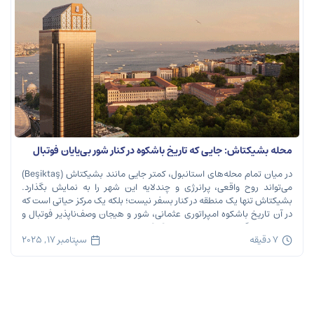
محله بشیکتاش: جایی که تاریخ باشکوه در کنار شور بی‌پایان فوتبال
نفس می‌کشد
در میان تمام محله‌های استانبول، کمتر جایی مانند بشیکتاش (Beşiktaş)
می‌تواند روح واقعی، پرانرژی و چندلایه این شهر را به نمایش بگذارد.
بشیکتاش تنها یک منطقه در کنار بسفر نیست؛ بلکه یک مرکز حیاتی است که
در آن تاریخ باشکوه امپراتوری عثمانی، شور و هیجان وصف‌ناپذیر فوتبال و
ریتم تند زندگی مدرن شهری در هم […]
7 دقیقه
سپتامبر 17, 2025