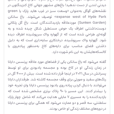
دیدنی لندن از دست ندهید! باغ‌های مشهور جهانی کاخ کنزینگتون در
نقشه‌های گوگل به‌عنوان «وسعت سبز در غرب هاید پارک یا green
expanse west of Hyde Park» توصیف می‌شوند. باغ سانکن
(Sunken Garden) موردعلاقه بازدیدکنندگان است. باغ گل پلکانی
دوست‌داشتنی اطراف یک حوض مستطیل شکل چیده شده و به
گونه‌ای طراحی شده است که از گهواره واک سرپوشیده اطراف دیده
شود. گهواره واک سرپوشیده، درختکاری سایه‌داری است که به دلیل
داشتن فضای مناسب برای دایه‌های کاخ به‌منظور پیاده‌روی با
کالسکه‌هایشان به این نام شهرت دارد.
گفته می‌شود که باغ سانکن یکی از فضاهای مورد علاقه پرنسس دایانا
در زمان زندگی او در کاخ بوده و مجسمه یادبودی برای او توسط
پسرانش در سال 2021 در اینجا قرار داده شده است. بیش از 4000 گل در
رنگ‌های سفید و صورتی برای وقف مجسمه کاشته شد. طرفداران دایانا
می‌توانند با دنبال کردن پیاده روی یادبود پرنسس دایانا ولز، تجربه خود
را بیشتر کنند. این مسیر با 90 پلاک برنزی مشخص شده است که
بازدیدکننده را به مسیری 7 مایلی هدایت می‌کند که شامل چهار پارک
سلطنتی، سه قصر و دو عمارت می‌شود که همگی برای پرنسس دایانا
در دوره‌های مختلف زندگی او خاص بودند.