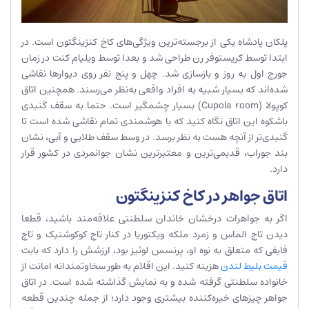
پلکان پادشاه یکی از برجسته‌ترین ویژگی‌های کاخ کنزینگتون است. در
ابتدا توسط کریستوفر رن طراحی شد و بعدا توسط ویلیام کنت در زمان
جورج اول به روز و بازسازی شد. چهل و پنج نفر روی دیوارها نقاشی
شده‌اند که بسیار شبیه به افراد واقعی به‌نظر می‌رسند. همچنین اتاق
کوپولا (Cupola room) بسیار چشمگیر است. حتما به سقف گنبدی
باشکوه این اتاق نگاه کنید که با هوشمندی تمام نقاشی شده است تا
گنبدی‌تر از آنچه هست به نظر برسد. در وسط سقف طلایی و آبی، نشان
بند جوراب، قدیمی‌ترین و معتبرترین نشان جوانمردی در کشور قرار
دارد.
اتاق جواهر در کاخ کنزینگتون
اگر به جواهرات درخشان خاندان سلطنتی علاقه‌مند باشید، قطعا
دیدن تاج الماس و زمرد ملکه ویکتوریا در کنار تاج کوکوشنیک و تاج
فایفی که متعلق به نوه او، پرنسس لوئیز بود، ارزشش را دارد که بابت
قیمت بلیط لندن
هزینه کنید. این اقلام به طور سخاوتمندانه امانت از
خانواده سلطنتی گرفته شده و به نمایش گذاشته شده است. در اتاق
جواهر چیزهای خیره‌کننده بیشتری وجود دارد؛ از جمله چندین قطعه