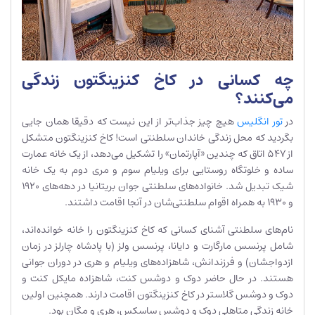
چه کسانی در کاخ کنزینگتون زندگی
می‌کنند؟
در
تور انگلیس
هیچ چیز جذاب‌تر از این نیست که دقیقا همان جایی
بگردید که محل زندگی خاندان سلطنتی است! کاخ کنزینگتون متشکل
از 547 اتاق که چندین «آپارتمان» را تشکیل می‌دهد، از یک خانه عمارت
ساده و خلوتگاه روستایی برای ویلیام سوم و مری دوم به یک خانه
شیک تبدیل شد. خانواده‌های سلطنتی جوان بریتانیا در دهه‌های 1920
و 1930 به همراه اقوام سلطنتی‌شان در آنجا اقامت داشتند.
نام‌های سلطنتی آشنای کسانی که کاخ کنزینگتون را خانه خوانده‌اند،
شامل پرنسس مارگارت و دایانا، پرنسس ولز (با پادشاه چارلز در زمان
ازدواجشان) و فرزندانش، شاهزاده‌های ویلیام و هری در دوران جوانی
هستند. در حال حاضر دوک و دوشس کنت، شاهزاده مایکل کنت و
دوک و دوشس گلاستر در کاخ کنزینگتون اقامت دارند. همچنین اولین
خانه زندگی متاهلی دوک و دوشس ساسکس، هری و مگان بود.