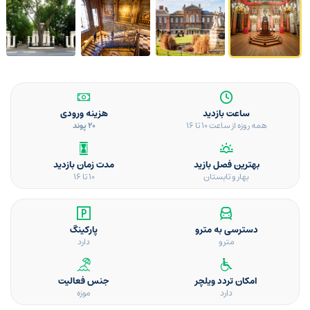
ساعت بازدید
هزینه ورودی
همه روزه از ساعت 10 تا 16
20 پوند
بهترین فصل بازید
مدت زمان بازدید
بهار و تابستان
10 تا 16
دسترسی به مترو
پارکینگ
مترو
دارد
امکان تردد ویلچر
جنس فعالیت
دارد
موزه