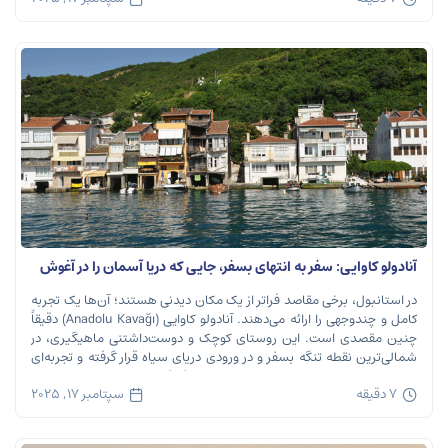
آنادولو کاوایی: سفر به انتهای بسفر، جایی که دریا آسمان را در آغوش
می‌گیرد
در استانبول، برخی مقاصد فراتر از یک مکان دیدنی هستند؛ آن‌ها یک تجربه
کامل و چندوجهی را ارائه می‌دهند. آنادولو کاوایی (Anadolu Kavağı) دقیقاً
چنین مقصدی است. این روستای کوچک و دوست‌داشتنی ماهیگیری، در
شمالی‌ترین نقطه تنگه بسفر و در ورودی دریای سیاه قرار گرفته و تجربه‌ای
بی‌نظیر از تاریخ، طبیعت و طعم‌های اصیل را […]
7 دقیقه
سپتامبر 17, 2025