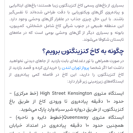
بسیاری از باغ‌های رسمی کاخ کنزینگتون زیبا هستند؛ باغ‌های ایتالیایی
و پیاده‌روی گل‌های ویکتوریایی با دقت طراحی شده‌اند تا نفس‌گیر
باشند. با این حال چیزی جذاب در علفزار گل‌های وحشی وجود دارد.
این منطقه طبیعی در جنوب شرقی کاخ شامل خشخاش، کمپیون،
بابونه و بسیاری دیگر از گل‌های وحشی بومی است که در ماه‌های
تابستان شکوفا می‌شوند.
چگونه به کاخ کنزینگتون برویم؟
در صورت همراهی با تور دغدغه‌ای بابت بازدید از جاهای دیدنی نخواهید
داشت اما اگر شخصا
پرواز تهران لندن
را خریداری کرده و قصد بازدید از
کاخ کنزینگتون را دارید، این کاخ در فاصله کمی پیاده‌روی از
ایستگاه‌های زیرزمینی زیر قرار دارد:
ایستگاه متروی High Street Kensington (خط مرکزی) –
حدود 10 دقیقه پیاده‌روی تا ورودی کاخ از طریق باغ
کنزینگتون، از طریق دروازه شیر سیاه وارد پارک می‌شوید.
ایستگاه متروی Queensway(خطوط دایره و ناحیه) –
همچنین حدود 10 دقیقه پیاده‌روی در امتداد خیابان