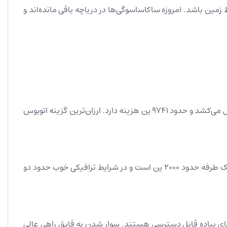
ظ زمین باشد. امروزه ساکاساسوگی‌ها در دریاچه باقی مانده‌اند و
سه راه برای رفتن از هاکونه به دریاچه آشی وجود دارد: با تله‌کابین، اتوبوس و تاکسی. سریعترین راه تله‌کابین است که حدود 7 دقیقه طول می‌کشد و حدود 9741 ین هزینه دارد. ارزان‌ترین گزینه اتوبوس
اتوبوس‌های مستقیم بزرگراه هر 30 دقیقه بین ایستگاه شینجوکو توکیو و منطقه دریاچه آشی در هاکونه حرکت می‌کنند. هزینه سفر یک طرفه حدود 2000 ین است و در شرایط ترافیکی خوب حدود دو
 پای پیاده قابل دسترسی هستند. سوار شدن به قایق راهی عالی