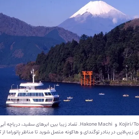
بنادر محبوب عبارتند از Kojiri/Togendai، Hakone-en، Moto-Hakone و achi
ی زیپ‌لاین در بنادر توگندای و هاکونه متصل شوید تا مناظر پانوراما از