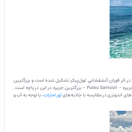
را یک دریاچه آتشفشانی عظیم به طول حدود 100 کیلومتر و عرض 30 کیلومتر است. حدود 70000 سال پیش در اثر فوران آتشفشانی غول‌پیکر تشکیل شده است و بزرگترین
دهانه احیا شده روی زمین است. تخمین‌های ژنتیکی نشان می‌دهد که تنها چند هزار انسان از این فاجعه جان سالم به در برده اند. جزیره – Pulau Samosir – بزرگترین جزیره در این دریاچه است.
‌های اندونزی در مقایسه با جاذبه‌های
تور امارات
، با توجه به آب و