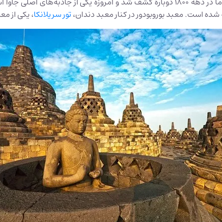
به دلیل فوران‌های آتشفشانی به جاوه شرقی نقل مکان کردند. اما در دهه 1800 دوباره کشف شد 
ده است. معبد بوروبودور در کنار معبد دندان،
تور سریلانکا
، یکی از م