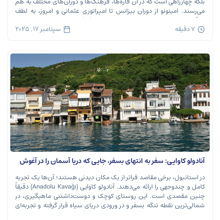
بلکه چهارراهی است که در آن قاره‌ها، فرهنگ‌ها و دوران‌های مختلف به هم
می‌رسند. امینونو از دوران بیزانس تا امپراتوری عثمانی و امروز، به لطف
موقعیت استراتژیک خود در دهانه خلیج شاخ […]
7 دقیقه
سپتامبر 17, 2025
آنادولو کاوایی: سفر به انتهای بسفر، جایی که دریا آسمان را در آغوش
می‌گیرد
در استانبول، برخی مقاصد فراتر از یک مکان دیدنی هستند؛ آن‌ها یک تجربه
کامل و چندوجهی را ارائه می‌دهند. آنادولو کاوایی (Anadolu Kavağı) دقیقاً
چنین مقصدی است. این روستای کوچک و دوست‌داشتنی ماهیگیری، در
شمالی‌ترین نقطه تنگه بسفر و در ورودی دریای سیاه قرار گرفته و تجربه‌ای
بی‌نظیر از تاریخ، طبیعت و طعم‌های اصیل را […]