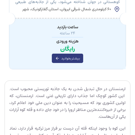
کوهستانی در جهان شناخته می‌شود، یکی از جاذبه‌های طبیعی
برجسته و معروف ارمنستان است. این دریاچه زیبا که در ارتفاع
60 کیلومتری شمال شرقی ایروان، استان گغارکونیک، شهر
حدود 1900 متری از سطح دریا واقع شده، با مناظر طبیعی
سوان
خیره‌کننده، آب‌های زلال و هوای پاک، هر ساله گردشگران بسیاری را
از سراسر […]
ساعت بازدید
24 ساعته
هزینه ورودی
رایگان
بیشتر بخوانید
ارمنستان در حال تبدیل شدن به یک جاذبه توریستی محبوب است.
این کشور کوچک اما جذاب دارای تاریخی غنی است. ارمنستان، که
اولین کشوری بود که مسیحیت را به عنوان دین ملی خود اعلام کرد،
برخی از خیره‌کننده‌ترین مناظر اروپا را در خود جای داده و قله کوه آرارات
یکی از آن‌هاست.
این کوه با وجود اینکه قله آن درست بر فراز مرز ترکیه قرار دارد، نماد