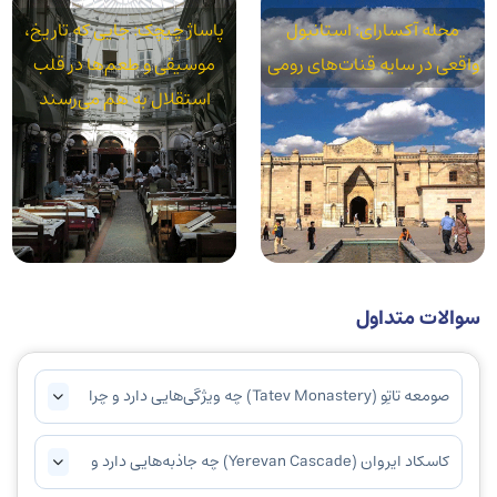
محله آکسارای: استانبول
پاساژ چیچک: جایی که تاریخ،
واقعی در سایه قنات‌های رومی
موسیقی و طعم‌ها در قلب
استقلال به هم می‌رسند
سوالات متداول
صومعه تاتِو (Tatev Monastery) چه ویژگی‌هایی دارد و چرا
باید از آن بازدید کرد؟
کاسکاد ایروان (Yerevan Cascade) چه جاذبه‌هایی دارد و
چرا باید از آن دیدن کرد؟