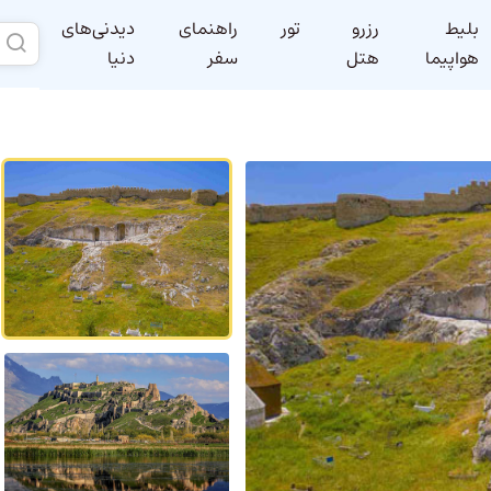
بلیط
رزرو
تور
راهنمای
دیدنی‌های
هواپیما
هتل
سفر
دنیا