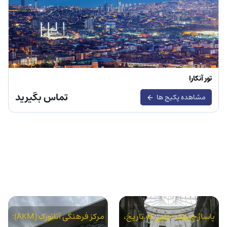
تور آنکارا
تماس بگیرید
مشاهده پکیج ها
پاساژ چیچک: جایی که تاریخ،
مرکز فرهنگی آتاتورک (AKM):