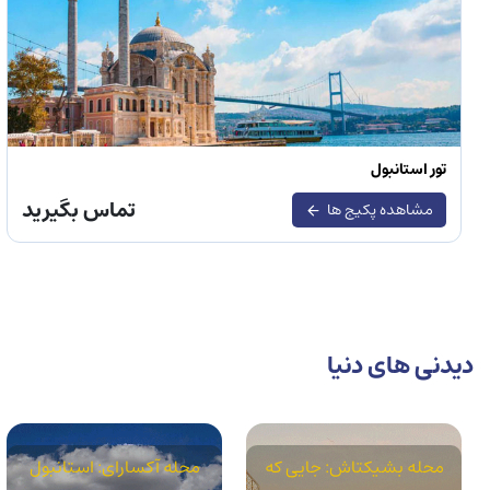
تور استانبول
تماس بگیرید
مشاهده پکیج ها
دیدنی های دنیا
محله بشیکتاش: جایی که
محله آکسارای: استانبول