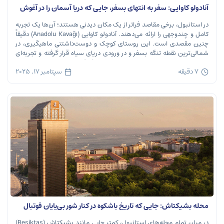
آنادولو کاوایی: سفر به انتهای بسفر، جایی که دریا آسمان را در آغوش
می‌گیرد
در استانبول، برخی مقاصد فراتر از یک مکان دیدنی هستند؛ آن‌ها یک تجربه
کامل و چندوجهی را ارائه می‌دهند. آنادولو کاوایی (Anadolu Kavağı) دقیقاً
چنین مقصدی است. این روستای کوچک و دوست‌داشتنی ماهیگیری، در
شمالی‌ترین نقطه تنگه بسفر و در ورودی دریای سیاه قرار گرفته و تجربه‌ای
بی‌نظیر از تاریخ، طبیعت و طعم‌های اصیل را […]
7 دقیقه
سپتامبر 17, 2025
محله بشیکتاش: جایی که تاریخ باشکوه در کنار شور بی‌پایان فوتبال
نفس می‌کشد
در میان تمام محله‌های استانبول، کمتر جایی مانند بشیکتاش (Beşiktaş)