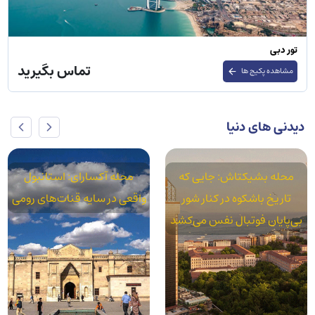
تور دبی
تماس بگیرید
مشاهده پکیج ها
دیدنی های دنیا
محله بشیکتاش: جایی که
محله آکسارای: استانبول
تاریخ باشکوه در کنار شور
واقعی در سایه قنات‌های رومی
بی‌پایان فوتبال نفس می‌کشد