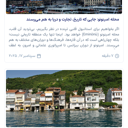
محله امینونو: جایی که تاریخ، تجارت و دریا به هم می‌رسند
اگر بخواهیم برای استانبول قلبی تپنده در نظر بگیریم، بی‌تردید آن قلب،
محله امینونو (Eminönü) خواهد بود. اینجا تنها یک منطقه تاریخی نیست؛
بلکه چهارراهی است که در آن قاره‌ها، فرهنگ‌ها و دوران‌های مختلف به هم
می‌رسند. امینونو از دوران بیزانس تا امپراتوری عثمانی و امروز، به لطف
موقعیت استراتژیک خود در دهانه خلیج شاخ […]
7 دقیقه
سپتامبر 17, 2025