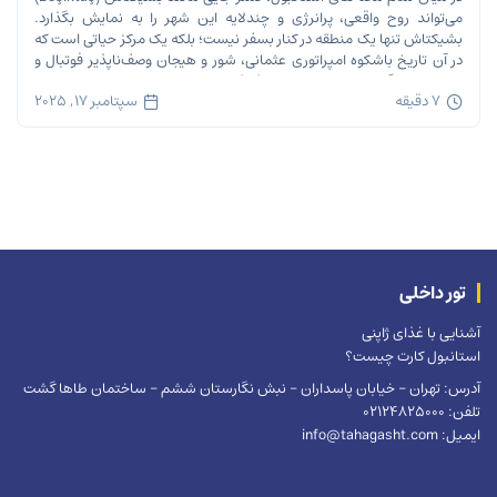
می‌تواند روح واقعی، پرانرژی و چندلایه این شهر را به نمایش بگذارد.
بشیکتاش تنها یک منطقه در کنار بسفر نیست؛ بلکه یک مرکز حیاتی است که
در آن تاریخ باشکوه امپراتوری عثمانی، شور و هیجان وصف‌ناپذیر فوتبال و
ریتم تند زندگی مدرن شهری در هم […]
7 دقیقه
سپتامبر 17, 2025
تور داخلی
آشنایی با غذای ژاپنی
استانبول کارت چیست؟
آدرس: تهران – خیابان پاسداران – نبش نگارستان ششم – ساختمان طاها گشت
تلفن: 02124825000
ایمیل: info@tahagasht.com