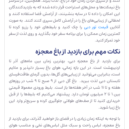
کنند و از سپری کردن زمان خود در باغ، لذت ببرند. همچنین، در سراسر
باغ نیمکت‌ها و محل‌های استراحت قرار داده شده که به بازدیدکنندگان
این امکان را داده تا در سایه بنشینند، از آرامش فضا استفاده کنند و
لحظاتی از زیبایی‌های باغ را در آرامش کامل سپری کنند کنند. به صورت
آنلاین
قیمت تور دبی
را چک کنید و بلیط‌های خود را رزرو کرده تا
کمترین زمان ممکن را برای برنامه سفر خود بگذارید و روی لذت از سفر
خود تمرکز کنید.
نکات مهم برای بازدید از باغ معجزه
برای بازدید از باغ معجزه دبی، بهترین زمان بین ماه‌های آذر تا
اردیبهشت است. در این بازه زمانی، هوای باغ بسیار دلپذیر و ملایم
است، بنابراین می‌توانید از زیبایی‌های گل‌ها، بدون گرمای طاقت‌فرسای
تابستان دبی لذت ببرید. باغ گل دبی از 9 صبح تا 9 شب در روزهای
هفته و تا 11 شب در آخر هفته‌ها باز است. بلیط ورودی معمولا قیمتی
بین 1 تا 2 میلیون تومان دارد. پیشنهاد می‌کنیم که بلیط‌ها را از قبل
خریداری کنید تا از صف‌های طولانی جلوگیری کرده و سریع‌تر وارد این
باغ زیبا شوید.
با توجه به اینکه زمان زیادی را در فضای باز خواهید گذراند، برای بازدید از
باغ معجزه، لباس راحت و سبک مثل لباس‌های نخی و مناسب هوای