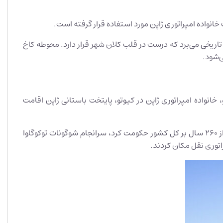
دود 10 دقیقه پیاده‌روی از ایستگاه JR توکیو شما را به این نقطه تاریخی می‌برد که درست در قلب کلان شهر قرار دارد. محوطه کاخ
ی‌شود.
سفر کنیم که توسط توکوگاوا ایه یاسو در سال 1603 آغاز شد. تا پایان دوره ادو، خانواده امپراتوری ژاپن در کیوتو، پایتخت باستانی ژاپن اقامت
توکوگاوا در دوم قرن هجدهم شروع به از دست دادن نفوذ و قدرت خود کرد و در سال 1868، پس از اینکه شوگونات توکوگاوا برای بیش از 260 سال بر کل کشور حکومت کرد، سرانجام شوگونات توکوگاوا