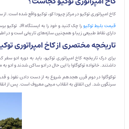
کاخ امپراتوری توکیو کجاست؟
کاخ امپراتوری توکیو در مرکز چیودا کو، توکیو واقع شده است. از سال 1869، این مکان تاریخی در توکیو به طور رسمی به عنوان محل سکونت خانواده امپراتوری ژاپن مورد استفاده قرار گ
قیمت بلیط توکیو
دارای نقاط طبیعی زیبا و همچنین سازه‌های تاریخی است و در اطرا
تاریخچه مختصری از کاخ امپراتوری توکی
داشتند. خانواده توکوگاوا با این حال در ادو ساکن شدند و ادو ب
سرنگون شد. این اتفاق به انقلاب میجی معروف است. پس از انقلاب میجی، خانواده امپرا