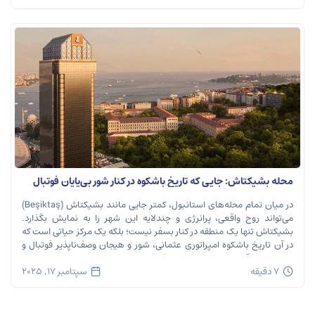
محله بشیکتاش: جایی که تاریخ باشکوه در کنار شور بی‌پایان فوتبال
نفس می‌کشد
در میان تمام محله‌های استانبول، کمتر جایی مانند بشیکتاش (Beşiktaş)
می‌تواند روح واقعی، پرانرژی و چندلایه این شهر را به نمایش بگذارد.
بشیکتاش تنها یک منطقه در کنار بسفر نیست؛ بلکه یک مرکز حیاتی است که
در آن تاریخ باشکوه امپراتوری عثمانی، شور و هیجان وصف‌ناپذیر فوتبال و
ریتم تند زندگی مدرن شهری در هم […]
7 دقیقه
سپتامبر 17, 2025