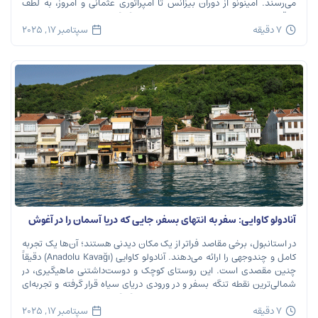
می‌رسند. امینونو از دوران بیزانس تا امپراتوری عثمانی و امروز، به لطف
موقعیت استراتژیک خود در دهانه خلیج شاخ […]
7 دقیقه
سپتامبر 17, 2025
آنادولو کاوایی: سفر به انتهای بسفر، جایی که دریا آسمان را در آغوش
می‌گیرد
در استانبول، برخی مقاصد فراتر از یک مکان دیدنی هستند؛ آن‌ها یک تجربه
کامل و چندوجهی را ارائه می‌دهند. آنادولو کاوایی (Anadolu Kavağı) دقیقاً
چنین مقصدی است. این روستای کوچک و دوست‌داشتنی ماهیگیری، در
شمالی‌ترین نقطه تنگه بسفر و در ورودی دریای سیاه قرار گرفته و تجربه‌ای
بی‌نظیر از تاریخ، طبیعت و طعم‌های اصیل را […]
7 دقیقه
سپتامبر 17, 2025