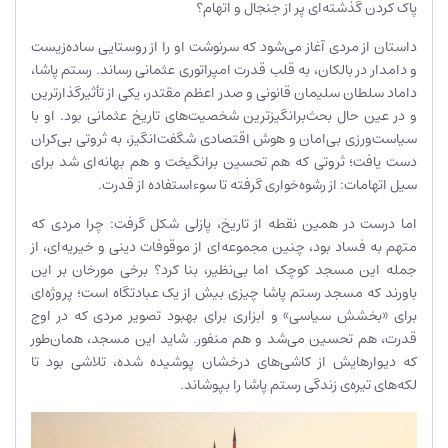
پاک کردن گذشته‌ای پر از جنجال و اتهام؟
داستان از مردی آغاز می‌شود که سرنوشت او را از روستایی ساده‌زیست
و دامدار در بالکان، به قلب قدرت امپراتوری عثمانی رساند. رستم پاشا،
داماد سلطان سلیمان قانونی و صدر اعظم مقتدر، یکی از تأثیرگذارترین
و در عین حال بحث‌برانگیزترین شخصیت‌های تاریخ عثمانی بود. او با
سیاست‌ورزی بی‌امان و هوش اقتصادی شگفت‌انگیز، به ثروتی بی‌کران
دست یافت؛ ثروتی که هم تحسین برانگیخت و هم بهانه‌ای شد برای
سیل اتهامات: از رشوه‌خواری گرفته تا سوءاستفاده از قدرت.
اما درست در همین نقطه از تاریخ، پازلی شکل گرفت: چرا مردی که
متهم به فساد بود، چنین مجموعه‌ای از موقوفات دینی و خیریه‌ای، از
جمله این مسجد کوچک اما بی‌نظیر، بنا کرد؟ برخی مورخان بر این
باورند که مسجد رستم پاشا چیزی بیش از یک عبادتگاه است؛ پروژه‌ای
برای «بخشش سیاسی» و ابزاری برای بهبود تصویر مردی که در اوج
قدرت، هم تحسین می‌شد و هم منفور. شاید این مسجد، همان‌طور
که دیوارهایش از کاشی‌های درخشان پوشیده شده، تلاشی بود تا
لکه‌های تیره‌ی زندگی رستم پاشا را بپوشاند.