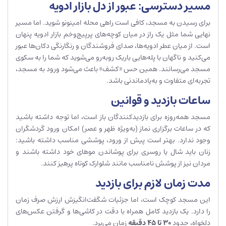
مسیر دسترسی: عبور از دل بازار ادویه
برای رسیدن به مسجد، کافی است راهی محله امینونو شوید. اما مسیر
نهایی شما مثل یک راز در میان کوچه‌های پرپیچ‌وخم بازار ادویه پنهان
است. از میان عطر ادویه‌ها، صدای فروشندگان و رنگارنگی دکان‌ها عبور
می‌کنید و ناگهان با پله‌هایی باریک روبه‌رو می‌شوید که شما را به سکوی
مسجد می‌رسانند. همین حس «کشف» باعث می‌شود ورود به مسجد،
تجربه‌ای متفاوت و به‌یادماندنی باشد.
ساعات بازدید و قوانین
مسجد همه‌روزه برای بازدیدکنندگان باز است، اما توجه داشته باشید
که در ساعات برگزاری نماز (به‌ویژه ظهر و عصر) امکان ورود گردشگران
وجود ندارد. بهتر است پیش از ورود، پوششی مناسب داشته باشید:
زنان باید شال یا روسری برای پوشاندن موهای خود داشته باشند و
مردان نیز از پوشش نامناسب مانند شلوارک کوتاه پرهیز کنند.
مدت زمان لازم برای بازدید
این مسجد کوچک است، اما جزئیات شگفت‌انگیزش ارزش صرف زمان
را دارد. یک بازدید کامل همراه با دقت در کاشی‌ها و گرفتن عکس‌های
دلخواه، حدود
۳۰
تا
۴۵
دقیقه
زمان می‌برد.