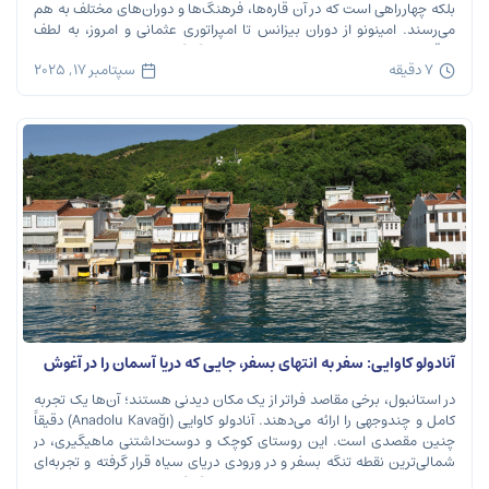
بلکه چهارراهی است که در آن قاره‌ها، فرهنگ‌ها و دوران‌های مختلف به هم
می‌رسند. امینونو از دوران بیزانس تا امپراتوری عثمانی و امروز، به لطف
موقعیت استراتژیک خود در دهانه خلیج شاخ […]
7 دقیقه
سپتامبر 17, 2025
آنادولو کاوایی: سفر به انتهای بسفر، جایی که دریا آسمان را در آغوش
می‌گیرد
در استانبول، برخی مقاصد فراتر از یک مکان دیدنی هستند؛ آن‌ها یک تجربه
کامل و چندوجهی را ارائه می‌دهند. آنادولو کاوایی (Anadolu Kavağı) دقیقاً
چنین مقصدی است. این روستای کوچک و دوست‌داشتنی ماهیگیری، در
شمالی‌ترین نقطه تنگه بسفر و در ورودی دریای سیاه قرار گرفته و تجربه‌ای
بی‌نظیر از تاریخ، طبیعت و طعم‌های اصیل را […]