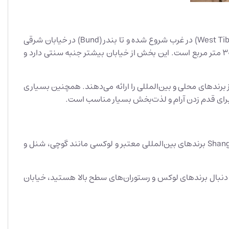
خیابان نانجینگ شرقی که به عنوان خیابان پیاده‌روی نانجینگ نیز شناخته می‌شود، 1528 متر طول دارد و از خیابان غربی تبت (West Tibet Road) در غرب شروع شده و تا بندر (Bund) در خیابان شرقی
ژونگشان شماره 1 (East Zhongshan No. 1 Road) ادامه می‌یابد. عرض خیابان از 18 تا 28 متر متغیر بوده و مساحت کلی آن حدود 30,000 متر مربع است. این بخش از خیابان بیشتر جنبه سنتی دارد و
رگ وینگ اون را پیدا کنید که ترکیبی از برندهای محلی و بین‌المللی را ارائه می‌دهند. همچنین بسیاری
و برای قدم زدن آرام و لذت‌بخش بسیار مناسب است.
در مقابل خیابان نانجینگ غربی بخش مرفه‌تری محسوب می‌شود. مراکز خرید لوکسی مانند Plaza 66، Westgate Mall و Shanghai Center برندهای بین‌المللی معتبر و لوکسی مانند گوچی، شنل و
ه دنبال برندهای لوکس و رستوران‌های سطح بالا هستید، خیابان