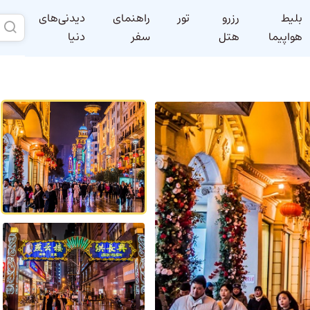
بلیط
رزرو
تور
راهنمای
دیدنی‌های
هواپیما
هتل
سفر
دنیا