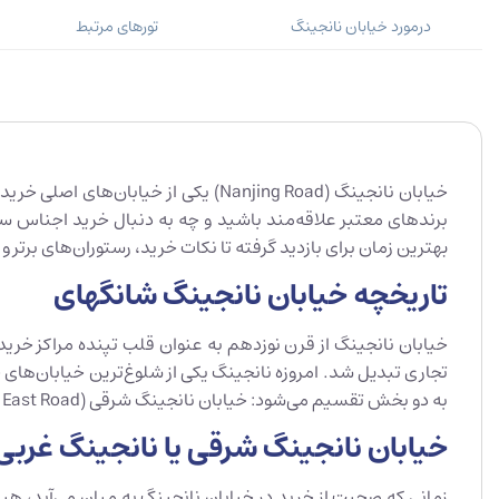
درمورد خیابان نانجینگ
تورهای مرتبط
خیابان نانجینگ (Nanjing Road) یکی 
برندهای معتبر علاقه‌مند باشید و چه به دنبال خرید اجناس سنت
بهترین زمان برای بازدید گرفته تا نکات خرید، رستوران‌های برتر و
تاریخچه خیابان نانجینگ شانگهای
تجاری تبدیل شد. امروزه نانجینگ یکی از شلوغ‌ترین خیابان‌های
به دو بخش تقسیم می‌شود: خیابان نانجینگ شرقی (Nanjing East Road) و خیابان نانجینگ غربی (Nanjing West Road) که در بخش بعد به معرفی و مقایسه هر کدام می‌پردازیم.
خیابان نانجینگ شرقی یا نانجینگ غربی
زمانی که صحبت از خرید در خیابان نانجینگ به میان می‌آید، هی