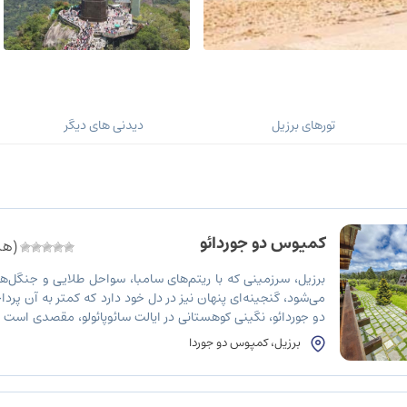
تورهای برزیل
دیدنی های دیگر
کمپوس دو جوردائو
(هنو
برزیل، سرزمینی که با ریتم‌های سامبا، سواحل طلایی و جنگل‌ها
می‌شود، گنجینه‌ای پنهان نیز در دل خود دارد که کمتر به آن پ
دو جوردائو، نگینی کوهستانی در ایالت سائوپائولو، مقصدی است ک
به سبک اروپایی، طبیعت سرسبز و آب و هوای دلنشین، تجربه‌ای 
برزیل، کمپوس دو جوردا