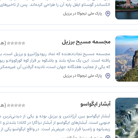
الکساندر گوستاو ایفل پایه آن را طراحی کرده‌اند. پس از تاخیرها
(بیشتر به دلیل مشکلات مالی)، مجسمه آزادی در 28 اکتبر 1886 وقف و […]
پارک ملی تیجوکا در برزیل
مجسمه مسیح برزیل
(هنو
مجسمه مسیح نجات‌دهنده که نماد ریودوژانیرو و برزیل است، 
یافته است. این یک سازه بلند و باشکوه بر فراز کوه کورکووادو ری
که یکی از عجایب هفتگانه جهان است، نادیده گرفتن آن غیرممکن 
نفر از طریق گاری‌های پیاده یا راه آهن به این بنای تاریخی […]
پارک ملی تیجوکا در برزیل
آبشار ایگواسو
(هنو
آبشار ایگواسو بین آرژانتین و برزیل بوده و یکی از دیدنی‌ترین 
جنوبی است. آبشارهای ایگواسو از آبشار نیاگارا در کانادا بلندتر و از
زیمبابوه و زامبیا قرار دارد، عریض‌تر است. در واقع ایگواسو یکی ا
است و هر کسی را هیجان‌زده می‌کند! اگر […]
مرز میان برزیل و آرژانتین