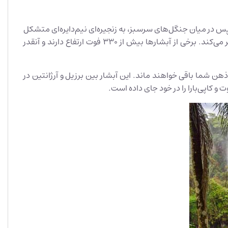
و سپس در میان جنگل‌های سرسبز، به زنجیره‌ای نیم‌دایره‌ای متشکل
از 247 آبشار نامنظم پرتاب می‌شود. درست بالای آبشار، رودخانه به یک چهارم عرض معمول خود محدود شده است و نیروی آب را قوی‌تر می‌کند. برخی از آبشارها بیش از 330 فوت ارتفاع دارند و آنقدر
 به 1.85 مایل امتداد دارند، برای همیشه در ذهن شما باقی خواهند ماند. این آبشار بین برزیل و آرژانتین در