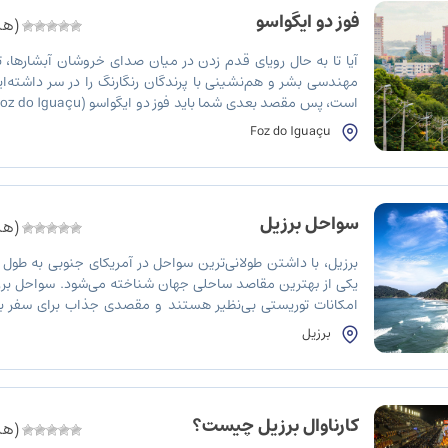
فوز دو ایگواسو
(هنو
آیا تا به حال رویای قدم زدن در میان صدای خروشان آبشارها،
مهندسی بشر و هم‌نشینی با پرندگان رنگارنگ را در سر داشته‌ا
در مرز سه‌گانه برزیل، آرژانتین و پاراگوئه قرار […]
Foz do Iguaçu
سواحل برزیل
(هنو
یکی از بهترین مقاصد ساحلی جهان شناخته می‌شود. سواحل برزیل 
امکانات توریستی بی‌نظیر هستند و مقصدی جذاب برای سفر به
معروفی چون کوپاکابانا و ایپانما در ریودوژانیرو به‌عنوان مقاصدی 
برزیل
کارناوال برزیل چیست؟
(هنو