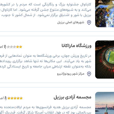
کارناوال جشنواره بزرگ و رنگارنگی است که مردم را در کشور
می‌کند و به شیوه‌های متنوع جشن گرفته می‌شود. اما کارناوال د
برزیل با شور و اشتیاق برگزار نمی‌شود. از شمال کشور تا جنوب، 
سال برزیل است که در آن همه در تعطیلات هستند و […]
شهرهای اصلی برزیل
ورزشگاه ماراکانا
(
1
امت
در تاریخ ورزش جهان، برخی ورزشگاه‌ها به عنوان نمادهایی از ف
شهر به یاد می‌آیند. این مکان‌ها نه تنها شاهد برگزاری رویداده
بلکه به‌عنوان نقطه ارتباطی میان جامعه و تاریخ ایستادگی کرده‌ا
بی‌نظیر و تاریخی در دنیای ورزش، ورزشگاه ماراکانا در ریو دو […]
مرکز شهر ریودوژانیرو
مجسمه آزادی برزیل
(
1
امت
مجسمه آزادی برزیل هدیه فرانسوی‌ها به مردم ایالات‌متحده به
بین‌المللی بود که در طول انقلاب آمریکا شکل گرفت. فردریک آ