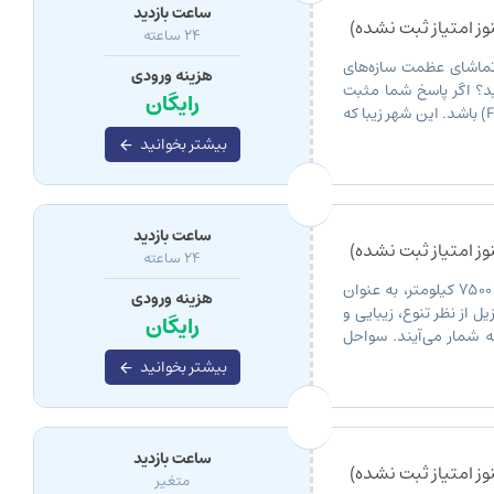
ساعت بازدید
ز امتیاز ثبت نشده)
۲۴ ساعته
 تماشای عظمت سازه‌های
هزینه ورودی
ید؟ اگر پاسخ شما مثبت
رایگان
است، پس مقصد بعدی شما باید فوز دو ایگواسو (Foz do Iguaçu) باشد. این شهر زیبا که
بیشتر بخوانید
ساعت بازدید
ز امتیاز ثبت نشده)
۲۴ ساعته
برزیل، با داشتن طولانی‌ترین سواحل در آمریکای جنوبی به طول 7500 کیلومتر، به عنوان
هزینه ورودی
از نظر تنوع، زیبایی و
رایگان
 شمار می‌آیند. سواحل
تفریحی برای لذت از […]
بیشتر بخوانید
ساعت بازدید
ز امتیاز ثبت نشده)
متغیر