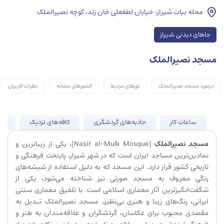
محله بیات شیراز، خیابان لطفعلی خان زند، کوچه نصیرالملک
جاهای دیدنی شیراز
مسجد نصیرالملک
درمورد مسجد نصیرالملک
تورهای مرتبط
کشورهای مشابه
نظرات کاربران
ساعات کار
جاذبه‌های گردشگری
کافه‌های نزدیک
جا
مسجد نصیرالملک
(Nasir al-Mulk Mosque)، یکی از زیباترین و
نمادین‌ترین مساجد ایران است که در شهر شیراز، پایتخت فرهنگی و
تاریخی کشور قرار دارد. این مسجد که به دلیل استفاده از شیشه‌های
رنگی معروف به مسجد صورتی نیز شناخته می‌شود، یکی از
شگفت‌انگیزترین آثار معماری اسلامی است. با تلفیق معماری سنتی
ایرانی، رنگ‌های زیبا و هنری بی‌نظیر، مسجد نصیرالملک تبدیل به
مقصدی محبوب برای عکاسان، گردشگران و علاقه‌مندان به هنر و