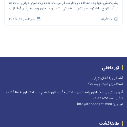
بشیکتاش تنها یک منطقه در کنار بسفر نیست؛ بلکه یک مرکز حیاتی است که
در آن تاریخ باشکوه امپراتوری عثمانی، شور و هیجان وصف‌ناپذیر فوتبال و
ریتم تند زندگی مدرن شهری در هم […]
7 دقیقه
سپتامبر 17, 2025
تور داخلی
آشنایی با غذای ژاپنی
استانبول کارت چیست؟
آدرس: تهران – خیابان پاسداران – نبش نگارستان ششم – ساختمان طاها گشت
تلفن: 02124825000
ایمیل: info@tahagasht.com
طاهاگشت