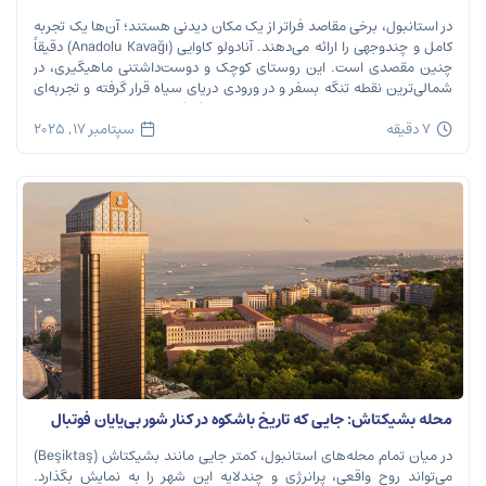
می‌گیرد
در استانبول، برخی مقاصد فراتر از یک مکان دیدنی هستند؛ آن‌ها یک تجربه
کامل و چندوجهی را ارائه می‌دهند. آنادولو کاوایی (Anadolu Kavağı) دقیقاً
چنین مقصدی است. این روستای کوچک و دوست‌داشتنی ماهیگیری، در
شمالی‌ترین نقطه تنگه بسفر و در ورودی دریای سیاه قرار گرفته و تجربه‌ای
بی‌نظیر از تاریخ، طبیعت و طعم‌های اصیل را […]
7 دقیقه
سپتامبر 17, 2025
محله بشیکتاش: جایی که تاریخ باشکوه در کنار شور بی‌پایان فوتبال
نفس می‌کشد
در میان تمام محله‌های استانبول، کمتر جایی مانند بشیکتاش (Beşiktaş)
می‌تواند روح واقعی، پرانرژی و چندلایه این شهر را به نمایش بگذارد.