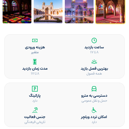
ساعت بازدید
هزینه ورودی
8 تا 17
متغیر
بهترین فصل بازید
مدت زمان بازدید
همه فصول
8 تا 17
دسترسی به مترو
پارکینگ
حمل و نقل عمومی
دارد
امکان تردد ویلچر
جنس فعالیت
دارد
تاریخی فرهنگی