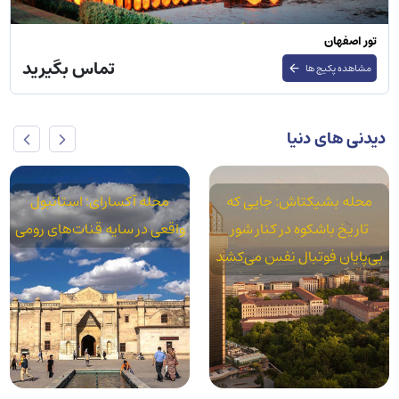
تور اصفهان
تماس بگیرید
مشاهده پکیج ها
دیدنی های دنیا
محله بشیکتاش: جایی که
محله آکسارای: استانبول
تاریخ باشکوه در کنار شور
واقعی در سایه قنات‌های رومی
بی‌پایان فوتبال نفس می‌کشد