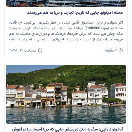
محله امینونو: جایی که تاریخ، تجارت و دریا به هم می‌رسند
اگر بخواهیم برای استانبول قلبی تپنده در نظر بگیریم، بی‌تردید آن قلب،
محله امینونو (Eminönü) خواهد بود. اینجا تنها یک منطقه تاریخی نیست؛
بلکه چهارراهی است که در آن قاره‌ها، فرهنگ‌ها و دوران‌های مختلف به هم
می‌رسند. امینونو از دوران بیزانس تا امپراتوری عثمانی و امروز، به لطف
موقعیت استراتژیک خود در دهانه خلیج شاخ […]
7 دقیقه
سپتامبر 17, 2025
آنادولو کاوایی: سفر به انتهای بسفر، جایی که دریا آسمان را در آغوش