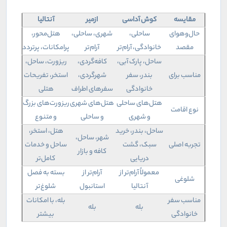
مقایسه
کوش آداسی
ازمیر
آنتالیا
حال‌وهوای
ساحلی،
شهری، ساحلی،
هتل‌محور،
مقصد
خانوادگی، آرام‌تر
آرام‌تر
پرامکانات، پرتردد
ساحل، پارک آبی،
کافه‌گردی،
ریزورت، ساحل،
مناسب برای
بندر، سفر
شهرگردی،
استخر، تفریحات
خانوادگی
سفرهای اطراف
هتلی
هتل‌های ساحلی
هتل‌های شهری
ریزورت‌های بزرگ
نوع اقامت
و شهری
و ساحلی
و متنوع
ساحل، بندر، خرید
هتل، استخر،
شهر، ساحل،
تجربه اصلی
سبک، گشت
ساحل و خدمات
کافه و بازار
دریایی
کامل‌تر
معمولاً آرام‌تر از
آرام‌تر از
بسته به فصل
شلوغی
آنتالیا
استانبول
شلوغ‌تر
مناسب سفر
بله، با امکانات
بله
بله
خانوادگی
بیشتر