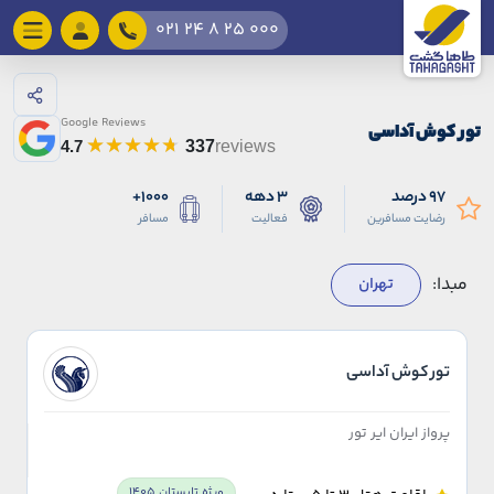
021 24 8 25 000
Google Reviews
تور کوش آداسی
4.7
337
reviews
97 درصد
3 دهه
1000+
رضایت مسافرین
فعالیت
مسافر
مبدا:
تهران
تور کوش آداسی
پرواز ایران ایر تور
ویژه تابستان 1405