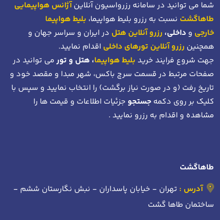
شما می توانید در سامانه رزرواسیون آنلاین
آژانس هواپیمایی
طاهاگشت
نسبت به رزرو بلیط هواپیما،
بلیط هواپیما
خارجی
و
داخلی،
رزرو آنلاین هتل
در ایران و سراسر جهان و
همچنین
رزرو آنلاین تورهای داخلی
اقدام نمایید.
جهت شروع فرایند خرید
بلیط هواپیما
، هتل و تور
می توانید در
صفحات مرتبط در قسمت سرچ باکس، شهر مبدا و مقصد خود
و
تاریخ رفت (و در صورت نیاز برگشت)
را انتخاب نمایید و سپس با
کلیک بر روی دکمه
جستجو
جزئیات اطلاعات و قیمت ها را
مشاهده و اقدام به رزرو نمایید .
طاهاگشت
آدرس :
تهران - خیابان پاسداران - نبش نگارستان ششم -
ساختمان طاها گشت