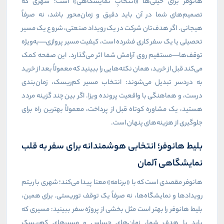
هانوفر برای خیلی‌ها «انتخابِ نمایشگاهی» است؛ شهری که
تصمیم‌های شما در آن باید دقیق و زمان‌محور باشد، نه صرفاً
هیجانی. اگر هدف‌تان شرکت در یک رویداد صنعتی، شروع یک مسیر
تحصیلی یا یک سفر کاری فشرده است، کیفیت مسیر پروازی—به‌ویژه
توقف‌ها—مستقیم روی آرامش شما اثر می‌گذارد. این صفحه کمک
می‌کند قبل از خرید، همان نکته‌هایی را ببینید که معمولاً بعد از خرید
به دردسر تبدیل می‌شوند: انتخاب مسیر کم‌ریسک، زمان‌بندی
درست، و هماهنگی با واقعیت پرونده ویزا. اگر بین چند گزینه مردد
هستید، یک مشاوره کوتاه قبل از پرداخت، معمولاً بهترین راه برای
جلوگیری از هزینه‌های پنهان است.
بلیط هانوفر؛ انتخابی هوشمندانه برای سفر به قلب
نمایشگاهی آلمان
هانوفر مقصدی است که با «برنامه» معنا پیدا می‌کند؛ شهری با ریتم
رویدادها و نمایشگاه‌ها، نه صرفاً یک توقف توریستی. برای همین،
بلیط هانوفر را بهتر است مثل بخشی از پروژه سفر ببینید: مسیری که
باید با هدف شما، زمان‌های حساس و مسیرهای کم‌ریسک