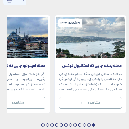
26 شهریور 1404
26 شهریور 1404
محله ببک: جایی که استانبول لوکس
محله امینونو: جایی که تاریخ،
در آغوش بسفر آرام می‌گیرد
دریا به هم می‌رسند
در امتداد ساحل اروپایی تنگه بسفر، محله‌ای قرار
اگر بخواهیم برای استانبول قلبی ت
دارد که نامش با آرامش، زیبایی و زندگی لوکس گره
بگیریم، بی‌تردید آن قلب، مح
خورده است. ببک (Bebek)، بیش از یک منطقه
(Eminönü) خواهد بود. اینجا 
مسکونی، یک سبک زندگی است؛ جایی که طبیعت
تاریخی نیست؛ بلکه چهارراهی اس
خیره‌کننده بسفر با مدرن‌ترین و شیک‌ترین کافه‌ها،
قاره‌ها، فرهنگ‌ها و دوران‌های 
رستوران‌ها و ویلاها در هم آمیخته و تصویری
می‌رسند. امینونو از دوران بیزانس 
مشاهده
مشاهده
بی‌نظیر از استانبول معاصر را به […]
عثمانی و امروز، به لطف موقعیت اس
در دهانه خلیج شاخ […]