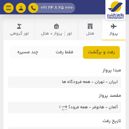
021 24 8 25 000
پرواز
هتل
تور
پرواز + هتل
تور گروهی
|
رفت و برگشت
فقط رفت
چند مسیره
مبدا پرواز
مقصد پرواز
تاریخ رفت