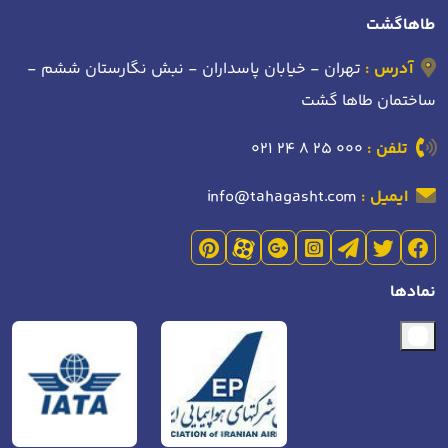
طاهاگشت
آدرس :
تهران - خیابان پاسداران - نبش نگارستان ششم -
ساختمان طاها گشت
تلفن :
021 24 8 25 000
ایمیل :
info@tahagasht.com
نمادها