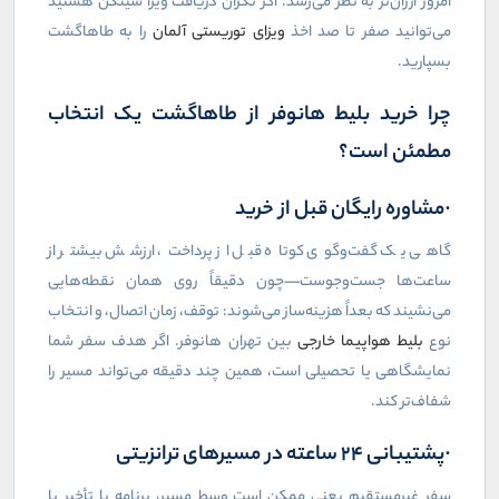
امروز ارزان‌تر به نظر می‌رسد. اگر نگران دریافت ویزا شینگن هستید
می‌توانید صفر تا صد اخذ
ویزای توریستی آلمان
را به طاهاگشت
بسپارید.
چرا خرید بلیط هانوفر از طاهاگشت یک انتخاب
مطمئن است؟
·مشاوره رایگان قبل از خرید
گاهی یک گفت‌وگوی کوتاه قبل از پرداخت، ارزشش بیشتر از
ساعت‌ها جست‌وجوست—چون دقیقاً روی همان نقطه‌هایی
می‌نشیند که بعداً هزینه‌ساز می‌شوند: توقف، زمان اتصال، و انتخاب
نوع
بلیط هواپیما خارجی
بین تهران هانوفر. اگر هدف سفر شما
نمایشگاهی یا تحصیلی است، همین چند دقیقه می‌تواند مسیر را
شفاف‌تر کند.
·پشتیبانی ۲۴ ساعته در مسیرهای ترانزیتی
سفر غیرمستقیم یعنی ممکن است وسط مسیر، برنامه با تأخیر یا